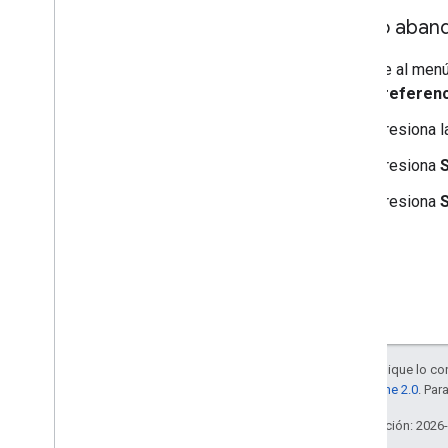
Cómo abando
Ve al menú
preferenc
Presiona 
Presiona
S
Presiona
S
Salvo que se indique lo con
la
licencia Apache 2.0
. Par
Última actualización: 2026