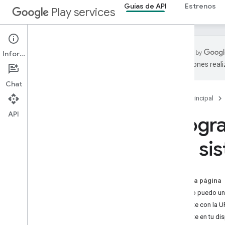
Guías de API
Estrenos
Play services
Información
traducciones real
Descripción general
Chat
Configuración
Página principal
Acceso a API
Autenticación de clientes
API
Progra
API de instalación de módulos
Permisos de tiempo de ejecución
del si
API de Tasks
Avisos de código abierto
Prepárate para los requisitos de
En esta página
divulgación de datos de Google Play
¿Cómo puedo uni
Control de versiones
Únete con la U
Únete en tu dis
Lanzamientos