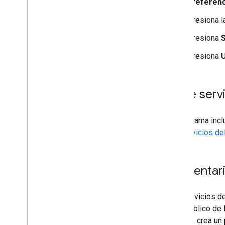
preferenc
Presiona 
Presiona
S
Presiona
U
¿Qué servi
El programa incl
los servicios d
Comentario
Los servicios d
beta público de 
un error, crea u