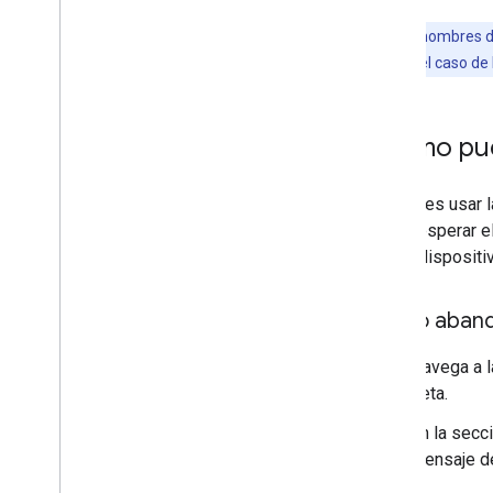
Nota:
Los nombres de
seguridad. En el caso de 
¿Cómo pue
Si quieres usar 
luego, esperar e
en tus dispositi
Cómo abando
Navega a l
beta.
En la secc
mensaje de