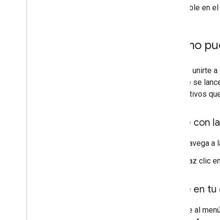
Seguridad y privacidad
disponible en el
FIDO
Safety
Net
Proveedor de seguridad
¿Cómo pue
Participación
Google Ad
Mob
Puedes unirte a 
Google Analytics para Firebase
vez que se lanc
Google Tag Manager
dispositivos que
Aspectos básicos de la app
Cronet
Únete con l
Firebase Cloud Messaging
Navega a l
Bloquear tienda
Acceso con Google
Haz clic e
Lugar y contexto
Hora
Únete en tu 
Ve al menú