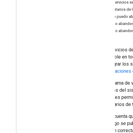
¿Qué servicios s
Programa Beta
Comentarios de l
¿Cómo puedo aba
Guías de introducción al SDK
Cómo abandona
Experiencias del usuario
Cómo abandonar
Google Cast
SDK de Google Maps
API de Google Pay
Los servicios de
Google Wallet
disponible en t
Servicios de juego de Google Play
de integrar los 
Wear OS
actualizaciones
Funciones avanzadas
El programa de v
Reconocimiento de actividad
servicios del si
Matter
ya que les permi
ML Kit
los usuarios de 
Lite
RT
Ten en cuenta q
Nearby
que luego se pub
Red Thread
ejecuten correct