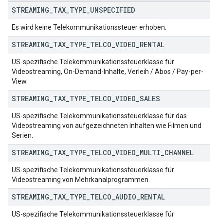
STREAMING
_
TAX
_
TYPE
_
UNSPECIFIED
Es wird keine Telekommunikationssteuer erhoben.
STREAMING
_
TAX
_
TYPE
_
TELCO
_
VIDEO
_
RENTAL
US-spezifische Telekommunikationssteuerklasse für
Videostreaming, On-Demand-Inhalte, Verleih / Abos / Pay-per-
View.
STREAMING
_
TAX
_
TYPE
_
TELCO
_
VIDEO
_
SALES
US-spezifische Telekommunikationssteuerklasse für das
Videostreaming von aufgezeichneten Inhalten wie Filmen und
Serien.
ions
ions.offers
STREAMING
_
TAX
_
TYPE
_
TELCO
_
VIDEO
_
MULTI
_
CHANNEL
US-spezifische Telekommunikationssteuerklasse für
Videostreaming von Mehrkanalprogrammen.
STREAMING
_
TAX
_
TYPE
_
TELCO
_
AUDIO
_
RENTAL
US-spezifische Telekommunikationssteuerklasse für