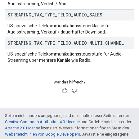
Audiostreaming, Verleih / Abo.
STREAMING
_
TAX
_
TYPE
_
TELCO
_
AUDIO
_
SALES
US-spezifische Telekommunikationssteuerklasse für
Audiostreaming, Verkauf / dauerhafter Download.
STREAMING
_
TAX
_
TYPE
_
TELCO
_
AUDIO
_
MULTI
_
CHANNEL
US-spezifische Telekommunikationssteuerstufe für Audio-
Streaming über mehrere Kanäle wie Radio.
War das hilfreich?
Sofern nicht anders angegeben, sind die Inhalte dieser Seite unter der
Creative Commons Attribution 4.0 License
und Codebeispiele unter der
Apache 2.0 License
lizenziert. Weitere Informationen finden Sie in den
Websiterichtlinien von Google Developers
. Java ist eine eingetragene