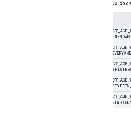
monetization
.
subscriptions
.
base
Plans
Es el nivel de c
monetization
.
subscriptions
.
base
Plans
.
offers
Enums
orders
purchases
.
products
PRODUCT
_
AGE
_
purchases
.
productsv2
TIER
_
UNKNOWN
purchases
.
subscriptions
PRODUCT
_
AGE
_
purchases
.
subscriptionsv2
TIER
_
EVERYON
purchases
.
voidedpurchases
reviews
PRODUCT
_
AGE
_
TIER
_
THIRTEE
systemapks
.
variants
users
PRODUCT
_
AGE
_
TIER
_
SIXTEEN
Tipos
PRODUCT
_
AGE
_
All
Users
TIER
_
EIGHTEE
Android
Sdks
App
Image
Type
App
Recovery
Action
Expansion
File
Type