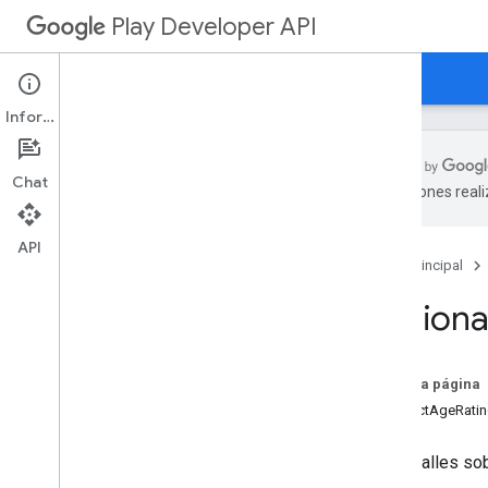
Play Developer API
Guías
Referencia
Ejemplos
Información
Resumen de recursos
Chat
Recursos de REST
traducciones real
applications
applications
.
device
Tier
Configs
API
applications
.
tracks
.
releases
Página principal
apprecovery
Regiona
appstoreappsreview
appstorecatalog
.
recent
App
Views
appstorecatalog
.
recent
Update
Events
En esta página
edits
ProductAgeRatin
edits
.
apks
edits
.
bundles
Son detalles sob
edits
.
countryavailability