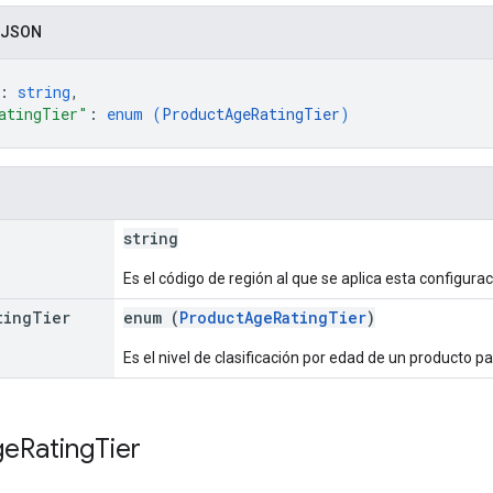
 JSON
: 
string
,
atingTier"
: 
enum (
ProductAgeRatingTier
)
string
Es el código de región al que se aplica esta configurac
ting
Tier
enum (
ProductAgeRatingTier
)
Es el nivel de clasificación por edad de un producto p
ge
Rating
Tier