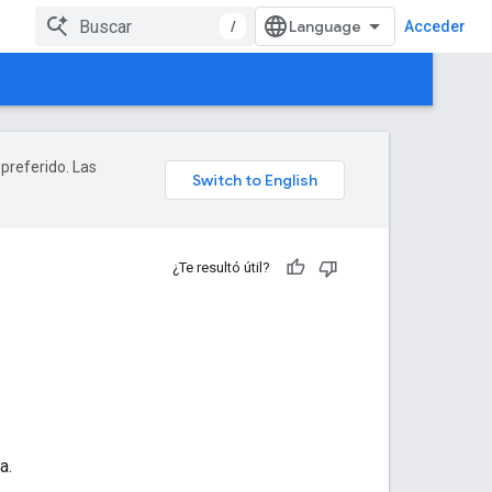
/
Acceder
 preferido. Las
¿Te resultó útil?
a.