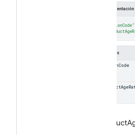
edits
.
deobfuscationfiles
Representación
edits
.
details
edits
.
expansionfiles
{
"regionCode"
edits
.
images
"productAgeR
edits
.
listings
}
edits
.
testers
edits
.
tracks
Campos
externaltransactions
generatedapks
region
Code
grants
inappproducts
internalappsharingartifacts
product
Age
Ra
monetization
monetization
.
onetimeproducts
monetization
.
onetimeproducts
.
purchase
Options
monetization
.
onetimeproducts
.
Product
A
purchase
Options
.
offers
monetization
.
subscriptions