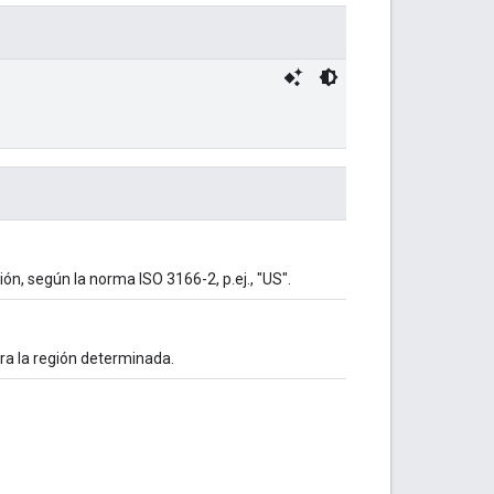
ión, según la norma ISO 3166-2, p.ej., "US".
ara la región determinada.