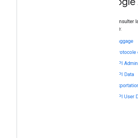
Google 
d'activité
Protocole de mesure
Pour consulter l
Aperçu
suivante:
Événements de protocole
Changelog
Taggage
Protocole
API Admin
REST
API Admin
RPC
API Data
Limites et quotas
Changelog
Exportatio
Schéma du rapport sur
API User D
l'accès aux données
API Data
Aperçu
Limites et quotas
Réponses d'erreur