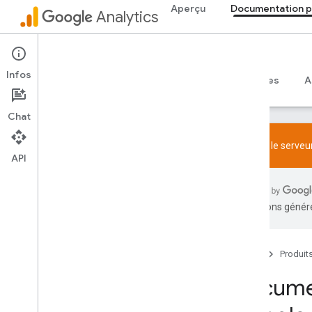
Aperçu
Documentation p
Analytics
Documentation pour les développeurs
Infos
Guides
Référence
Bibliothèques et exemples
A
Chat
Essayez le serveur
API
Aperçu
Règlement concernant le SDK et la
traductions généré
fonctionnalité User-ID
Limites et quotas
Accueil
Produit
Création de balises
Configuration
Documen
Événements recommandés
Événements recommandés par secteur