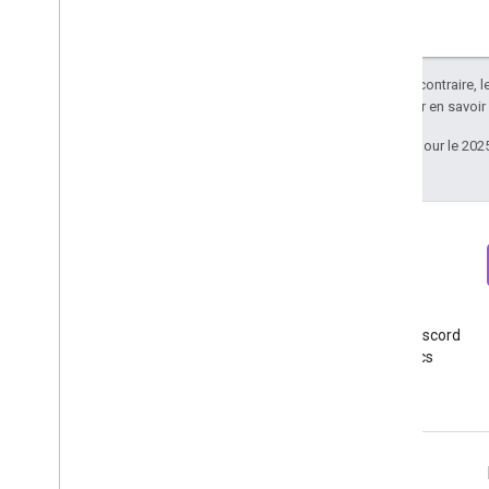
Dimensions et métriques
ID de la propriété
Changelog
Sauf indication contraire, 
v1beta
Apache 2.0
. Pour en savoir
v1alpha
Dernière mise à jour le 202
Exportation vers Big
Query
Schémas d'exportation de données
Données d'attribution du trafic
API User Deletion
Migrer depuis l'ancienne API User
Newsletter
Discord
Deletion
Inscrivez-vous à la newsletter
Rejoindre le serveur Discord
Google Analytics pour les
de Google Analytics
développeurs
Ressources