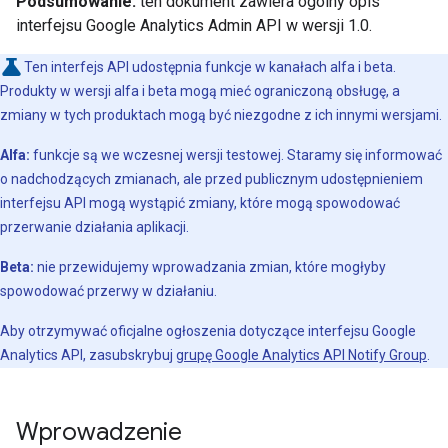
Podsumowanie:
ten dokument zawiera ogólny opis
interfejsu Google Analytics Admin API w wersji 1.0.
Ten interfejs API udostępnia funkcje w kanałach alfa i beta.
Produkty w wersji alfa i beta mogą mieć ograniczoną obsługę, a
zmiany w tych produktach mogą być niezgodne z ich innymi wersjami.
Alfa:
funkcje są we wczesnej wersji testowej. Staramy się informować
o nadchodzących zmianach, ale przed publicznym udostępnieniem
interfejsu API mogą wystąpić zmiany, które mogą spowodować
przerwanie działania aplikacji.
Beta:
nie przewidujemy wprowadzania zmian, które mogłyby
spowodować przerwy w działaniu.
Aby otrzymywać oficjalne ogłoszenia dotyczące interfejsu Google
Analytics API, zasubskrybuj
grupę Google Analytics API Notify Group
.
Wprowadzenie