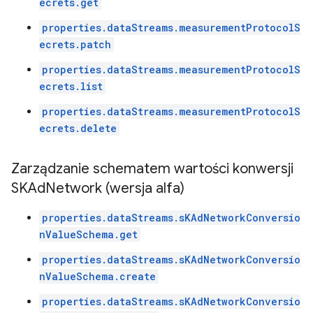
ecrets.get
properties.dataStreams.measurementProtocolS
ecrets.patch
properties.dataStreams.measurementProtocolS
ecrets.list
properties.dataStreams.measurementProtocolS
ecrets.delete
Zarządzanie schematem wartości konwersji
SKAd
Network (wersja alfa)
properties.dataStreams.sKAdNetworkConversio
nValueSchema.get
properties.dataStreams.sKAdNetworkConversio
nValueSchema.create
properties.dataStreams.sKAdNetworkConversio