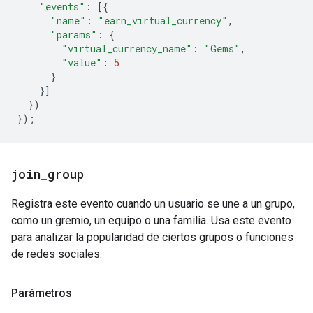
"events"
:
[{
"name"
:
"earn_virtual_currency"
,
"params"
:
{
"virtual_currency_name"
:
"Gems"
,
"value"
:
5
}
}]
})
});
join
_
group
Registra este evento cuando un usuario se une a un grupo,
como un gremio, un equipo o una familia. Usa este evento
para analizar la popularidad de ciertos grupos o funciones
de redes sociales.
Parámetros