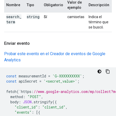
Valor de
Nombre
Tipo
Obligatorio
Descripción
ejemplo
search
_
string
Sí
camisetas
Indica el
term
término que
se buscó.
Enviar evento
Probar este evento en el Creador de eventos de Google
Analytics
const
measurementId
=
'G-XXXXXXXXXX'
;
const
apiSecret
=
'<secret_value>'
;
fetch
(
`
https
:
//www.google-analytics.com/mp/collect?m
method
:
"POST"
,
body
:
JSON
.
stringify
({
"client_id"
:
"client_id"
,
"events"
:
[{