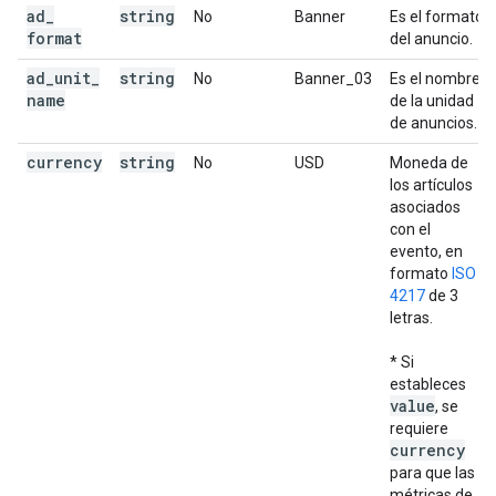
ad
_
string
No
Banner
Es el formato
format
del anuncio.
ad
_
unit
_
string
No
Banner_03
Es el nombre
name
de la unidad
de anuncios.
currency
string
No
USD
Moneda de
los artículos
asociados
con el
evento, en
formato
ISO
4217
de 3
letras.
* Si
estableces
value
, se
requiere
currency
para que las
métricas de