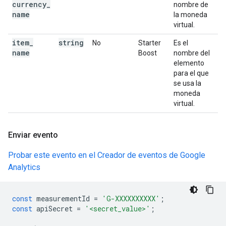
currency
_
nombre de
name
la moneda
virtual.
item
_
string
No
Starter
Es el
name
Boost
nombre del
elemento
para el que
se usa la
moneda
virtual.
Enviar evento
Probar este evento en el Creador de eventos de Google
Analytics
const
measurementId
=
'G-XXXXXXXXXX'
;
const
apiSecret
=
'<secret_value>'
;