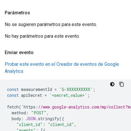
Parámetros
No se sugieren parámetros para este evento.
No hay parámetros para este evento.
Enviar evento
Probar este evento en el Creador de eventos de Google
Analytics
const
measurementId
=
'G-XXXXXXXXXX'
;
const
apiSecret
=
'<secret_value>'
;
fetch
(
`
https
:
//www.google-analytics.com/mp/collect?m
method
:
"POST"
,
body
:
JSON
.
stringify
({
"client_id"
:
"client_id"
,
"events"
:
[{