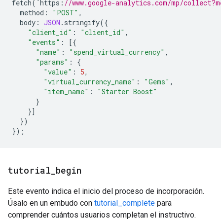
fetch
(
`
https
:
//www.google-analytics.com/mp/collect?m
method
:
"POST"
,
body
:
JSON
.
stringify
({
"client_id"
:
"client_id"
,
"events"
:
[{
"name"
:
"spend_virtual_currency"
,
"params"
:
{
"value"
:
5
,
"virtual_currency_name"
:
"Gems"
,
"item_name"
:
"Starter Boost"
}
}]
})
});
tutorial
_
begin
Este evento indica el inicio del proceso de incorporación.
Úsalo en un embudo con
tutorial_complete
para
comprender cuántos usuarios completan el instructivo.