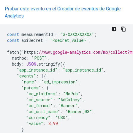
Probar este evento en el Creador de eventos de Google
Analytics
const
measurementId
=
'G-XXXXXXXXXX'
;
const
apiSecret
=
'<secret_value>'
;
fetch
(
`
https
:
//www.google-analytics.com/mp/collect?m
method
:
"POST"
,
body
:
JSON
.
stringify
({
"app_instance_id"
:
"app_instance_id"
,
"events"
:
[{
"name"
:
"ad_impression"
,
"params"
:
{
"ad_platform"
:
"MoPub"
,
"ad_source"
:
"AdColony"
,
"ad_format"
:
"Banner"
,
"ad_unit_name"
:
"Banner_03"
,
"currency"
:
"USD"
,
"value"
:
3.99
}