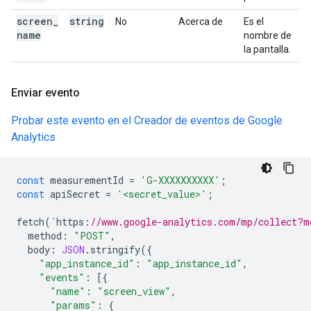
screen
_
string
No
Acerca de
Es el
name
nombre de
la pantalla.
Enviar evento
Probar este evento en el Creador de eventos de Google
Analytics
const
measurementId
=
'G-XXXXXXXXXX'
;
const
apiSecret
=
'<secret_value>'
;
fetch
(
`
https
:
//www.google-analytics.com/mp/collect?m
method
:
"POST"
,
body
:
JSON
.
stringify
({
"app_instance_id"
:
"app_instance_id"
,
"events"
:
[{
"name"
:
"screen_view"
,
"params"
:
{