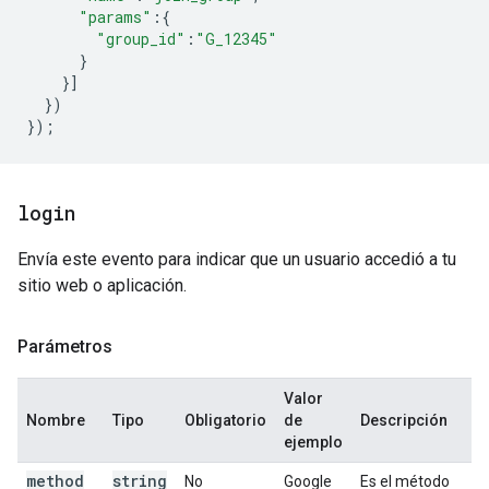
"params"
:
{
"group_id"
:
"G_12345"
}
}]
})
});
login
Envía este evento para indicar que un usuario accedió a tu
sitio web o aplicación.
Parámetros
Valor
Nombre
Tipo
Obligatorio
de
Descripción
ejemplo
method
string
No
Google
Es el método