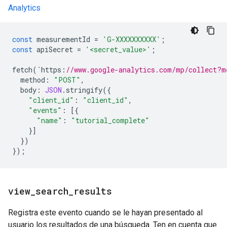
Analytics
const
measurementId
=
'G-XXXXXXXXXX'
;
const
apiSecret
=
'<secret_value>'
;
fetch
(
`
https
:
//www.google-analytics.com/mp/collect?m
method
:
"POST"
,
body
:
JSON
.
stringify
({
"client_id"
:
"client_id"
,
"events"
:
[{
"name"
:
"tutorial_complete"
}]
})
});
view
_
search
_
results
Registra este evento cuando se le hayan presentado al
usuario los resultados de una búsqueda. Ten en cuenta que