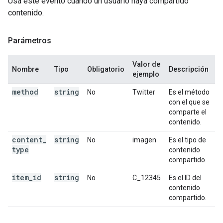
Usa este evento cuando un usuario haya compartido
contenido.
Parámetros
Valor de
Nombre
Tipo
Obligatorio
Descripción
ejemplo
method
string
No
Twitter
Es el método
con el que se
comparte el
contenido.
content
_
string
No
imagen
Es el tipo de
type
contenido
compartido.
item
_
id
string
No
C_12345
Es el ID del
contenido
compartido.