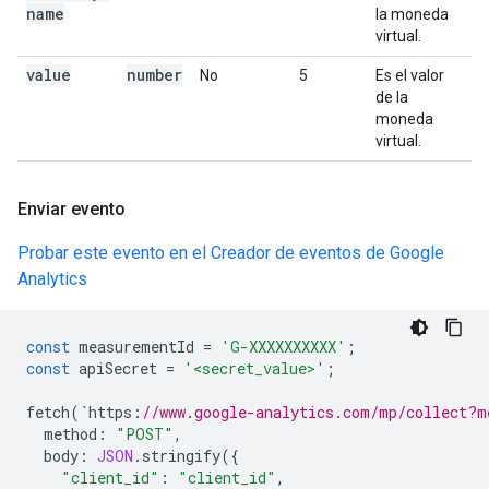
name
la moneda
virtual.
value
number
No
5
Es el valor
de la
moneda
virtual.
Enviar evento
Probar este evento en el Creador de eventos de Google
Analytics
const
measurementId
=
'G-XXXXXXXXXX'
;
const
apiSecret
=
'<secret_value>'
;
fetch
(
`
https
:
//www.google-analytics.com/mp/collect?m
method
:
"POST"
,
body
:
JSON
.
stringify
({
"client_id"
:
"client_id"
,