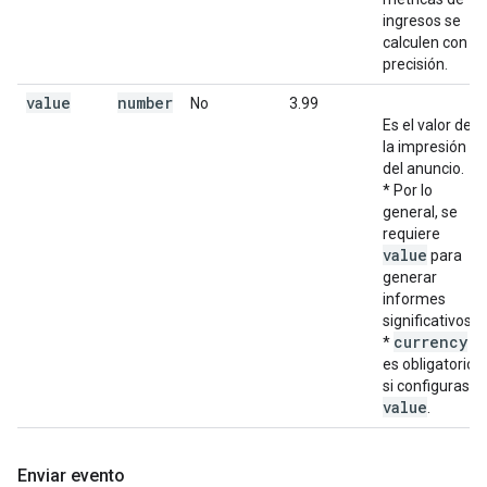
ingresos se
calculen con
precisión.
value
number
No
3.99
Es el valor de
la impresión
del anuncio.
* Por lo
general, se
requiere
value
para
generar
informes
significativos.
currency
*
es obligatorio
si configuras
value
.
Enviar evento