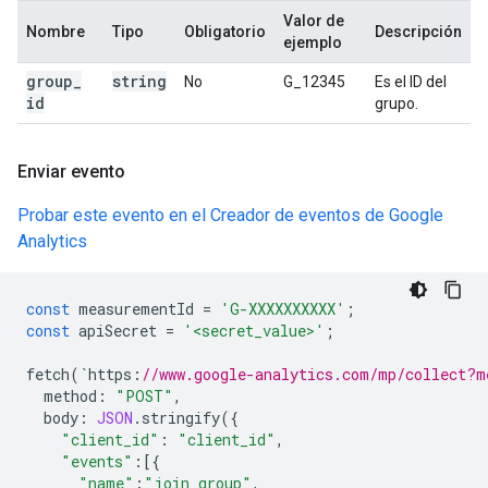
Valor de
Nombre
Tipo
Obligatorio
Descripción
ejemplo
group
_
string
No
G_12345
Es el ID del
id
grupo.
Enviar evento
Probar este evento en el Creador de eventos de Google
Analytics
const
measurementId
=
'G-XXXXXXXXXX'
;
const
apiSecret
=
'<secret_value>'
;
fetch
(
`
https
:
//www.google-analytics.com/mp/collect?m
method
:
"POST"
,
body
:
JSON
.
stringify
({
"client_id"
:
"client_id"
,
"events"
:
[{
"name"
:
"join_group"
,