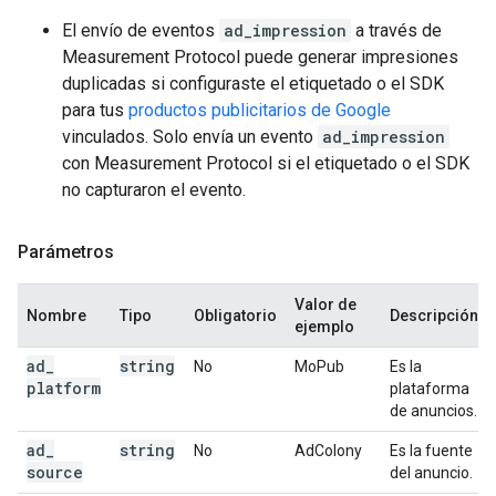
El envío de eventos
ad_impression
a través de
Measurement Protocol puede generar impresiones
duplicadas si configuraste el etiquetado o el SDK
para tus
productos publicitarios de Google
vinculados. Solo envía un evento
ad_impression
con Measurement Protocol si el etiquetado o el SDK
no capturaron el evento.
Parámetros
Valor de
Nombre
Tipo
Obligatorio
Descripción
ejemplo
ad
_
string
No
MoPub
Es la
platform
plataforma
de anuncios.
ad
_
string
No
AdColony
Es la fuente
source
del anuncio.