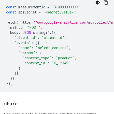
const
measurementId
=
'G-XXXXXXXXXX'
;
const
apiSecret
=
'<secret_value>'
;
fetch
(
`
https
:
//www.google-analytics.com/mp/collect?m
method
:
"POST"
,
body
:
JSON
.
stringify
({
"client_id"
:
"client_id"
,
"events"
:
[{
"name"
:
"select_content"
,
"params"
:
{
"content_type"
:
"product"
,
"content_id"
:
"C_12345"
}
}]
})
});
share