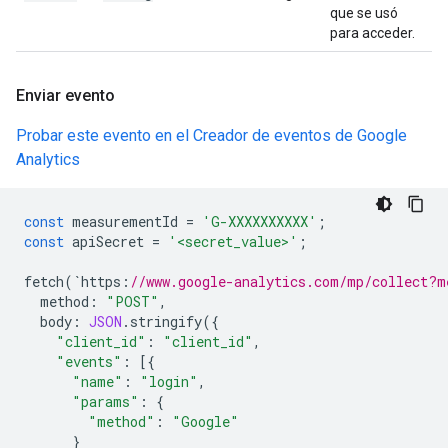
que se usó
para acceder.
Enviar evento
Probar este evento en el Creador de eventos de Google
Analytics
const
measurementId
=
'G-XXXXXXXXXX'
;
const
apiSecret
=
'<secret_value>'
;
fetch
(
`
https
:
//www.google-analytics.com/mp/collect?m
method
:
"POST"
,
body
:
JSON
.
stringify
({
"client_id"
:
"client_id"
,
"events"
:
[{
"name"
:
"login"
,
"params"
:
{
"method"
:
"Google"
}