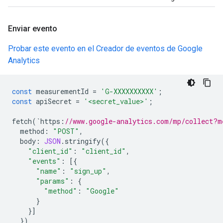
Enviar evento
Probar este evento en el Creador de eventos de Google
Analytics
const
measurementId
=
'G-XXXXXXXXXX'
;
const
apiSecret
=
'<secret_value>'
;
fetch
(
`
https
:
//www.google-analytics.com/mp/collect?m
method
:
"POST"
,
body
:
JSON
.
stringify
({
"client_id"
:
"client_id"
,
"events"
:
[{
"name"
:
"sign_up"
,
"params"
:
{
"method"
:
"Google"
}
}]
})