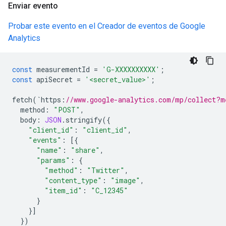
Enviar evento
Probar este evento en el Creador de eventos de Google
Analytics
const
measurementId
=
'G-XXXXXXXXXX'
;
const
apiSecret
=
'<secret_value>'
;
fetch
(
`
https
:
//www.google-analytics.com/mp/collect?m
method
:
"POST"
,
body
:
JSON
.
stringify
({
"client_id"
:
"client_id"
,
"events"
:
[{
"name"
:
"share"
,
"params"
:
{
"method"
:
"Twitter"
,
"content_type"
:
"image"
,
"item_id"
:
"C_12345"
}
}]
})