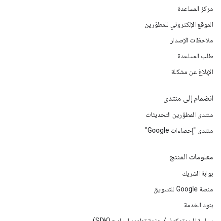
مركز المساعدة
الموقع الإلكتروني للمطوّرين
ملاحظات الإصدار
طلب المساعدة
الإبلاغ عن مشكلة
انضمام إلى منتدى
منتدى المطوّرين التحديثات
منتدى "إحصاءات Google"
معلومات المنتج
بوابة الشريك
منصة Google للتسويق
بنود الخدمة
سياسة البروتوكول / حزمة تطوير البرامج (SDK)