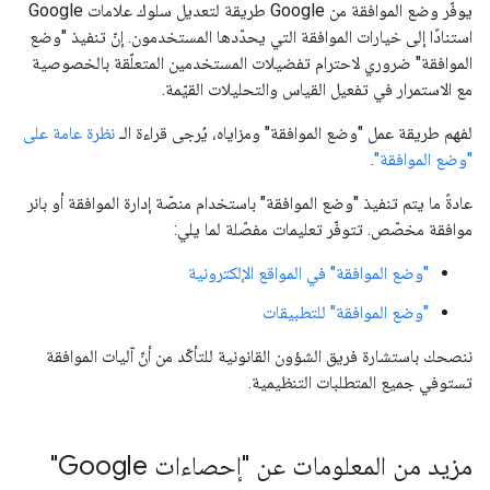
يوفّر وضع الموافقة من Google طريقة لتعديل سلوك علامات Google
استنادًا إلى خيارات الموافقة التي يحدّدها المستخدمون. إنّ تنفيذ "وضع
الموافقة" ضروري لاحترام تفضيلات المستخدمين المتعلّقة بالخصوصية
مع الاستمرار في تفعيل القياس والتحليلات القيّمة.
لفهم طريقة عمل "وضع الموافقة" ومزاياه، يُرجى قراءة الـ
نظرة عامة على
"وضع الموافقة"
.
عادةً ما يتم تنفيذ "وضع الموافقة" باستخدام منصّة إدارة الموافقة أو بانر
موافقة مخصّص. تتوفّر تعليمات مفصّلة لما يلي:
"وضع الموافقة" في المواقع الإلكترونية
"وضع الموافقة" للتطبيقات
ننصحك باستشارة فريق الشؤون القانونية للتأكّد من أنّ آليات الموافقة
تستوفي جميع المتطلبات التنظيمية.
مزيد من المعلومات عن "إحصاءات Google"