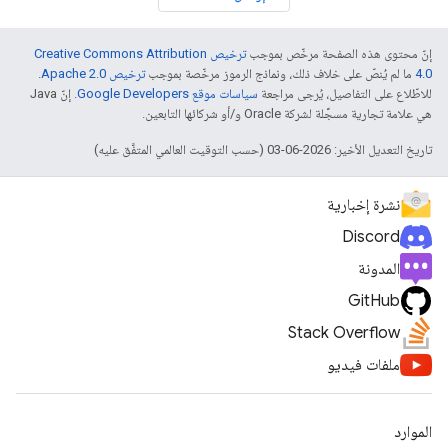
إنّ محتوى هذه الصفحة مرخّص بموجب
ترخيص Creative Commons Attribution
4.0‏
ما لم يُنصّ على خلاف ذلك، ونماذج الرموز مرخّصة بموجب
ترخيص Apache 2.0‏
.
للاطّلاع على التفاصيل، يُرجى مراجعة
سياسات موقع Google Developers‏
. إنّ Java
هي علامة تجارية مسجَّلة لشركة Oracle و/أو شركائها التابعين.
تاريخ التعديل الأخير: 2026-06-03 (حسب التوقيت العالمي المتفَّق عليه)
نشرة إخبارية
Discord
المدونة
GitHub
Stack Overflow
ملفات فيديو
الموارد