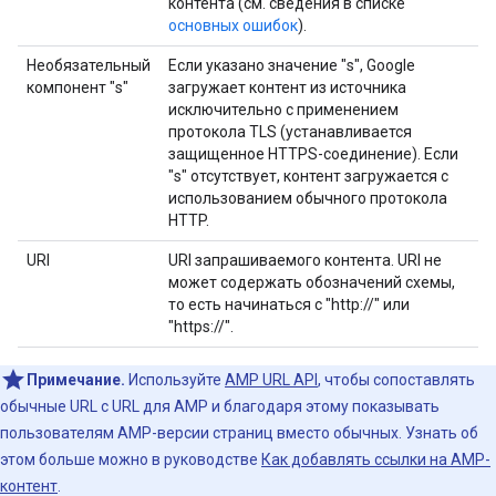
контента (см. сведения в списке
основных ошибок
).
Необязательный
Если указано значение "s", Google
компонент "s"
загружает контент из источника
исключительно с применением
протокола TLS (устанавливается
защищенное HTTPS-соединение). Если
"s" отсутствует, контент загружается с
использованием обычного протокола
HTTP.
URI
URI запрашиваемого контента. URI не
может содержать обозначений схемы,
то есть начинаться с "http://" или
"https://".
Примечание.
Используйте
AMP URL API
, чтобы сопоставлять
обычные URL с URL для AMP и благодаря этому показывать
пользователям AMP-версии страниц вместо обычных. Узнать об
этом больше можно в руководстве
Как добавлять ссылки на AMP-
контент
.