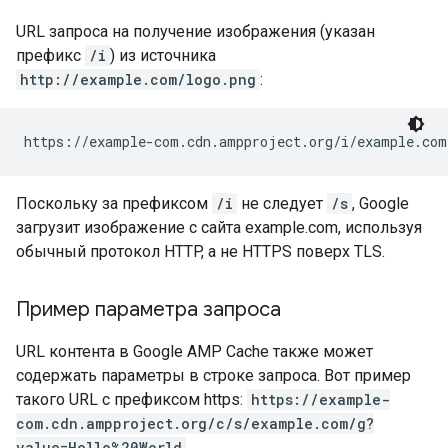
URL запроса на получение изображения (указан
префикс
/i
) из источника
http://example.com/logo.png
:
https://example-com.cdn.ampproject.org/i/example.com
Поскольку за префиксом
/i
не следует
/s
, Google
загрузит изображение с сайта example.com, используя
обычный протокол HTTP, а не HTTPS поверх TLS.
Пример параметра запроса
URL контента в Google AMP Cache также может
содержать параметры в строке запроса. Вот пример
такого URL с префиксом https:
https://example-
com.cdn.ampproject.org/c/s/example.com/g?
value=Hello%20World