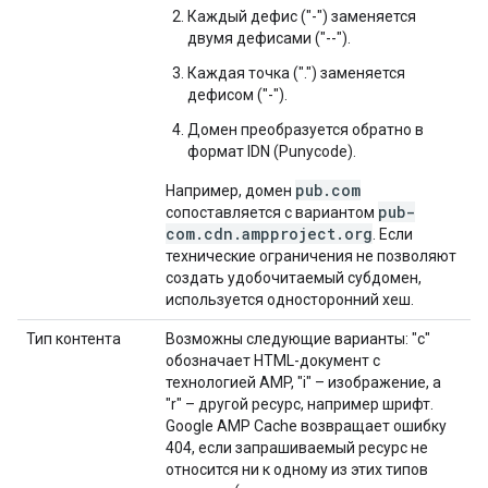
Каждый дефис ("-") заменяется
двумя дефисами ("--").
Каждая точка (".") заменяется
дефисом ("-").
Домен преобразуется обратно в
формат IDN (Punycode).
pub.com
Например, домен
pub-
сопоставляется с вариантом
com.cdn.ampproject.org
. Если
технические ограничения не позволяют
создать удобочитаемый субдомен,
используется односторонний хеш.
Тип контента
Возможны следующие варианты: "c"
обозначает HTML-документ с
технологией AMP, "i" – изображение, а
"r" – другой ресурс, например шрифт.
Google AMP Cache возвращает ошибку
404, если запрашиваемый ресурс не
относится ни к одному из этих типов