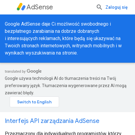
AdSense
Zaloguj się
Google AdSense daje Ci możliwość swobodnego i
bezpłatnego zarabiania na dobrze dobranych
i interesujących reklamach, które będą się ukazywać na
Twoich stronach internetowych, witrynach mobilnych i w
wynikach wyszukiwania na stronie.
Google używa technologii AI do tłumaczenia treści na Twój
preferowany język. Tłumaczenia wygenerowane przez AI mogą
zawierać błędy.
Interfejs API zarządzania AdSense
Przeznaczony dla indywidualnych programistów, którzy