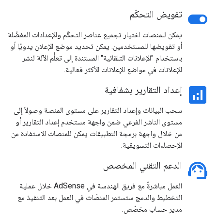
toggle_on
تفويض التحكّم
يمكن للمنصات اختيار تجميع عناصر التحكّم والإعدادات المفضّلة
أو تفويضها للمستخدمين. يمكن تحديد موضع الإعلان يدويًا أو
باستخدام "الإعلانات التلقائية" المستندة إلى تعلُّم الآلة لنشر
الإعلانات في مواضع الإعلانات الأكثر فعالية.
analytics
إعداد التقارير بشفافية
سحب البيانات وإعداد التقارير على مستوى المنصة وصولاً إلى
مستوى الناشر الفرعي ضمن واجهة مستخدم إعداد التقارير أو
من خلال واجهة برمجة التطبيقات يمكن للمنصات الاستفادة من
الإحصاءات التسويقية.
support_agent
الدعم التقني المخصص
العمل مباشرةً مع فريق الهندسة في AdSense خلال عملية
التخطيط والدمج ستستمر المنصّات في العمل بعد التنفيذ مع
مدير حساب مخصّص.