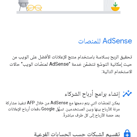
‫AdSense للمنصات
تحقيق الربح بسلاسة باستخدام منتج الإعلانات الأفضل على الويب من
حيث إمكانية التوسّع تتضمّن خدمة "AdSense لمنصّات الويب" حالات
الاستخدام التالية:
insights
إنشاء برامج أرباح الشركاء
يمكن للمنصّات التي يتم دمجها مع AdSense من خلال AFP تنفيذ مشاركة
مرنة للأرباح بينها وبين المستخدمين. تسهِّل Google دفعات أرباح الإعلانات
بعد حصة الأرباح إلى كل طرف مباشرةً.
enhanced_encryption
تقسيم الشبكات حسب الحسابات الفرعية