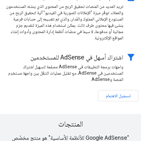
تريد العديد من المنصات تحقيق الربح من المحتوى الذي ينشئه المستخدمون
والعملاء. توفّر ميزة "الإعلانات الصورية في الفيديو" آلية لتحقيق الربح من
المستودع الإعلاني المملوك والمُدار، والذي تم تقسيمه إلى حسابات فرعية
ينشئ فيها محتوى طرف ثالث. يمكن استخدام هذه الميزة لتقديم حِزم
مجانية أو مدفوعة، لا سيما في منصّات أنظمة إدارة المحتوى وأدوات إنشاء
المواقع الإلكترونية.
filter_alt
اشتراك أسهل في AdSense للمستخدمين
واجهات برمجة التطبيقات في AdSense مصمّمة لتسهيل اشتراك
المستخدمين في AdSense، مع تقليل عمليات التنقّل بين واجهة مستخدِم
المنصة وAdSense.
تسجيل الاهتمام
المنتجات
"Google AdSense للأنظمة الأساسية" هو منتج مخصّص