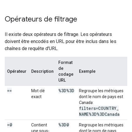
Opérateurs de filtrage
Il existe deux opérateurs de filtrage. Les opérateurs
doivent être encodés en URL pour être inclus dans les
chaînes de requête d'URL.
Format
de
Opérateur
Description
Exemple
codage
URL
==
%3D%3D
Mot clé
Regroupe les métriques
exact
dont le nom de pays est
Canada
:
filters=COUNTRY
_
NAME%3D%3DCanada
=@
%3D@
Contient
Regroupe les métriques
une sous-
dont le nom de pays