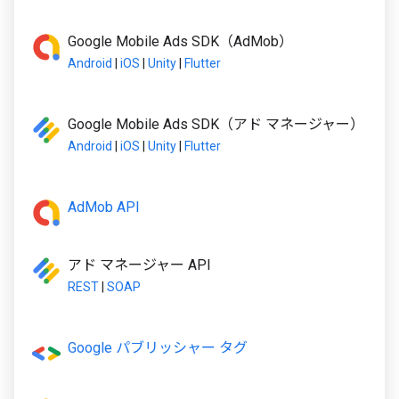
Google Mobile Ads SDK（AdMob）
Android
|
iOS
|
Unity
|
Flutter
Google Mobile Ads SDK（アド マネージャー）
Android
|
iOS
|
Unity
|
Flutter
AdMob API
アド マネージャー API
REST
|
SOAP
Google パブリッシャー タグ