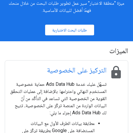
ميزة "منطقة الاختبار" سير عمل تطوير طلبات البحث من خلال منحك
فهمًا أفضل للبيانات الأساسية.
طلبات البحث الاختبارية
الميزات
lock
التركيز على الخصوصية
تسهّل عليك خدمة Ads Data Hub حماية خصوصية
المستخدِم النهائي واحترامها. بالإضافة إلى عمليات التحقّق
القوية من الخصوصية التي تساعد في التأكّد من أنّ
البيانات الواردة من المنصة تركّز على الخصوصية، تتيح
لك Ads Data Hub إجراء ما يلي:
مطابقة بيانات الطرف الأول مع البيانات
المستضافة على Google بطريقة تركّز على