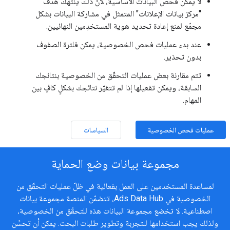
لا يمكن فحص البيانات الأساسية، لأنّ ذلك ينتهك هدف
"مركز بيانات الإعلانات" المتمثل في مشاركة البيانات بشكل
مجمّع لمنع إعادة تحديد هوية المستخدِمين النهائيين.
عند بدء عمليات فحص الخصوصية، يمكن فلترة الصفوف
بدون تحذير.
تتم مقارنة بعض عمليات التحقّق من الخصوصية بنتائجك
السابقة، ويمكن تفعيلها إذا لم تتغيّر نتائجك بشكلٍ كافٍ بين
المهام.
عمليات فحص الخصوصية
السياسات
مجموعة بيانات وضع الحماية
لمساعدة المستخدمين على العمل بفعالية في ظلّ عمليات التحقّق من
الخصوصية في Ads Data Hub، تتضمّن المنصة مجموعة بيانات
اصطناعية. لا تخضع مجموعة البيانات هذه للتحقّق من الخصوصية،
ولذلك يجب استخدامها للتجربة وتطوير طلبات البحث. يمكن أن تحسِّن