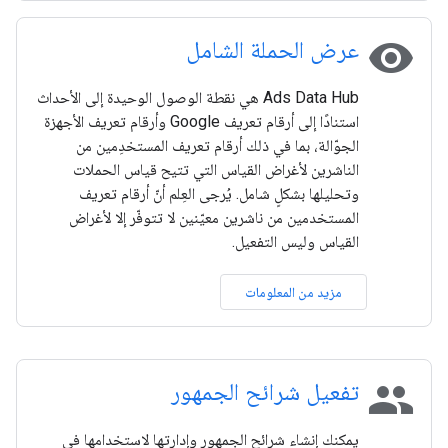
visibility
عرض الحملة الشامل
Ads Data Hub هي نقطة الوصول الوحيدة إلى الأحداث
استنادًا إلى أرقام تعريف Google وأرقام تعريف الأجهزة
الجوّالة، بما في ذلك أرقام تعريف المستخدِمين من
الناشرين لأغراض القياس التي تتيح قياس الحملات
وتحليلها بشكلٍ شامل. يُرجى العِلم أنّ أرقام تعريف
المستخدمين من ناشرين معيّنين لا تتوفّر إلا لأغراض
القياس وليس التفعيل.
مزيد من المعلومات
people
تفعيل شرائح الجمهور
يمكنك إنشاء شرائح الجمهور وإدارتها لاستخدامها في