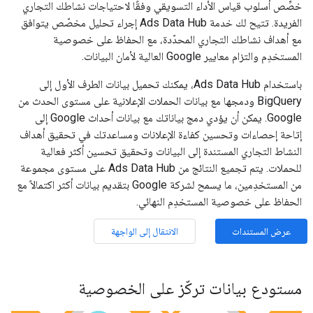
خصِّص أسلوب قياس الأداء التسويقي وفقًا لاحتياجات نشاطك التجاري
الفريدة. تتيح لك خدمة Ads Data Hub إجراء تحليل مخصّص يتوافق
مع أهداف نشاطك التجاري المحدّدة، مع الحفاظ على خصوصية
المستخدِم والتزام معايير Google العالية لأمان البيانات.
باستخدام Ads Data Hub، يمكنك تحميل بيانات الطرف الأول إلى
BigQuery ودمجها مع بيانات الحملات الإعلانية على مستوى الحدث من
Google. يمكن أن يؤدي دمج بياناتك مع بيانات أحداث Google إلى
إتاحة إحصاءات وتحسين كفاءة الإعلانات ومساعدتك في تحقيق أهداف
النشاط التجاري المستندة إلى البيانات وتحقيق تحسين أكثر فعالية
للحملات. يتم تجميع النتائج من Ads Data Hub على مستوى مجموعة
من المستخدِمين، ما يسمح لشركة Google بتقديم بيانات أكثر اكتمالاً مع
الحفاظ على خصوصية المستخدِم النهائي.
عرض المستندات
الانتقال إلى الواجهة
مستودع بيانات تركّز على الخصوصية