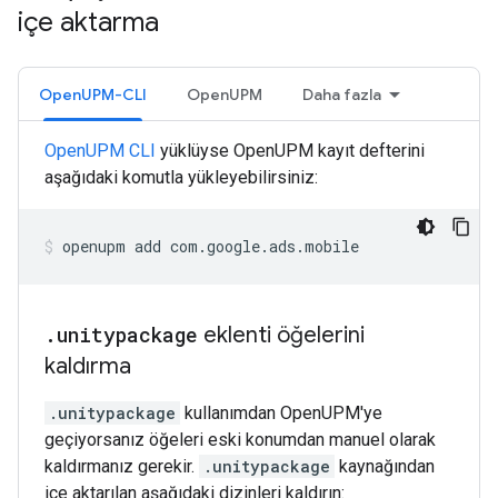
içe aktarma
OpenUPM-CLI
OpenUPM
Daha fazla
OpenUPM CLI
yüklüyse OpenUPM kayıt defterini
aşağıdaki komutla yükleyebilirsiniz:
openupm
add
com.google.ads.mobile
.
unitypackage
eklenti öğelerini
kaldırma
.unitypackage
kullanımdan OpenUPM'ye
geçiyorsanız öğeleri eski konumdan manuel olarak
kaldırmanız gerekir.
.unitypackage
kaynağından
içe aktarılan aşağıdaki dizinleri kaldırın: