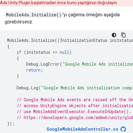
Ads Unity Plugin
başlatmadan önce bunu yaptığınızı doğrulayın.
MobileAds.Initialize()
'yı çağırma örneğini aşağıda
görebilirsiniz:
MobileAds
.
Initialize
((
InitializationStatus
initstatu
{
if
(
initstatus
==
null
)
{
Debug
.
LogError
(
"Google Mobile Ads initializa
return
;
}
Debug
.
Log
(
"Google Mobile Ads initialization comp
// Google Mobile Ads events are raised off the U
// access UnityEngine objects after initializati
// use MobileAdsEventExecutor.ExecuteInUpdate().
// https://developers.google.com/admob/unity/glo
});
GoogleMobileAdsController
.
cs