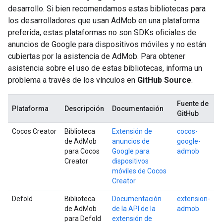
desarrollo. Si bien recomendamos estas bibliotecas para
los desarrolladores que usan AdMob en una plataforma
preferida, estas plataformas no son SDKs oficiales de
anuncios de Google para dispositivos móviles y no están
cubiertas por la asistencia de AdMob. Para obtener
asistencia sobre el uso de estas bibliotecas, informa un
problema a través de los vínculos en
GitHub Source
.
Fuente de
Plataforma
Descripción
Documentación
GitHub
Cocos Creator
Biblioteca
Extensión de
cocos-
de AdMob
anuncios de
google-
para Cocos
Google para
admob
Creator
dispositivos
móviles de Cocos
Creator
Defold
Biblioteca
Documentación
extension-
de AdMob
de la API de la
admob
para Defold
extensión de