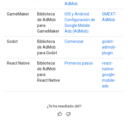
AdMob
GameMaker
Biblioteca
iOS y Android:
GMEXT-
de AdMob
Configuración de
AdMob
para
Google Mobile
GameMaker
Ads (AdMob)
Godot
Biblioteca
Comenzar
godot-
de AdMob
admob-
para Godot
plugin
React Native
Biblioteca
Primeros pasos
react-
de AdMob
native-
para
google-
React Native
mobile-
ads
¿Te ha resultado útil?