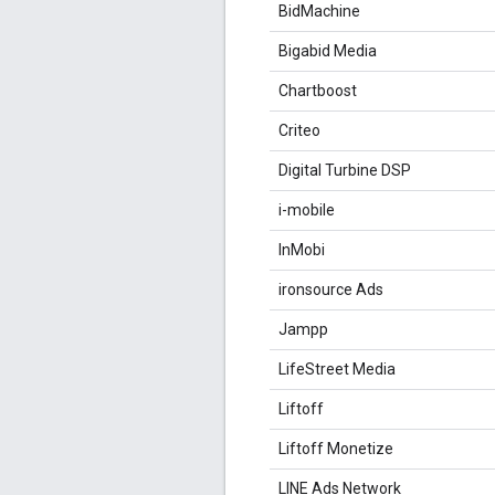
BidMachine
Bigabid Media
Chartboost
Criteo
Digital Turbine DSP
i-mobile
InMobi
ironsource Ads
Jampp
LifeStreet Media
Liftoff
Liftoff Monetize
LINE Ads Network