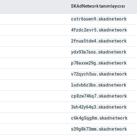
SKAdNetwork tanımlayıcısı
cstr6suwn9
.
skadnetwork
4fzdc2evr5
.
skadnetwork
2fnua5tdw4
.
skadnetwork
ydx93a7ass
.
skadnetwork
p78axxw29g
.
skadnetwork
v72qych5uu
.
skadnetwork
ludvb6z3bs
.
skadnetwork
cp8zw746q7
.
skadnetwork
3sh42y64q3
.
skadnetwork
c6k4g5qg8m
.
skadnetwork
s39g8k73mm
.
skadnetwork