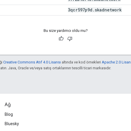
3qcr597p9d
.
skadnetwork
Bu size yardımcı oldu mu?
ği
Creative Commons Atıf 4.0 Lisansı
altında ve kod örnekleri
Apache 2.0 Lisan
atın. Java, Oracle ve/veya satış ortaklarının tescilli ticari markasıdır.
Ağ
Blog
Bluesky