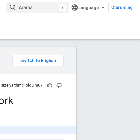
/
Oturum aç
.
 size yardımcı oldu mu?
ork