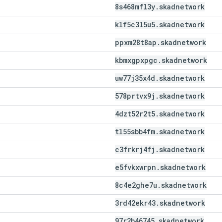
8s468mfl3y
.
skadnetwork
klf5c3l5u5
.
skadnetwork
ppxm28t8ap
.
skadnetwork
kbmxgpxpgc
.
skadnetwork
uw77j35x4d
.
skadnetwork
578prtvx9j
.
skadnetwork
4dzt52r2t5
.
skadnetwork
tl55sbb4fm
.
skadnetwork
c3frkrj4fj
.
skadnetwork
e5fvkxwrpn
.
skadnetwork
8c4e2ghe7u
.
skadnetwork
3rd42ekr43
.
skadnetwork
97r2b46745
.
skadnetwork