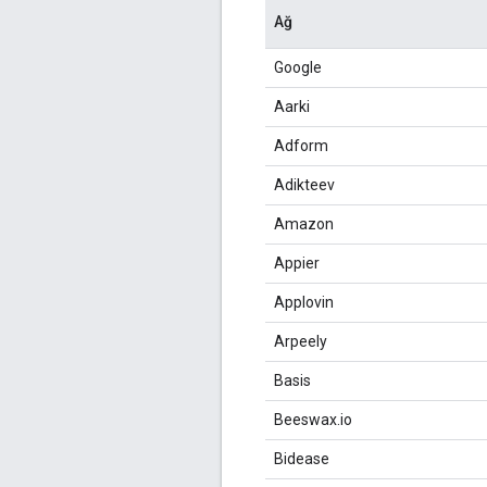
Ağ
Google
Aarki
Adform
Adikteev
Amazon
Appier
Applovin
Arpeely
Basis
Beeswax.io
Bidease