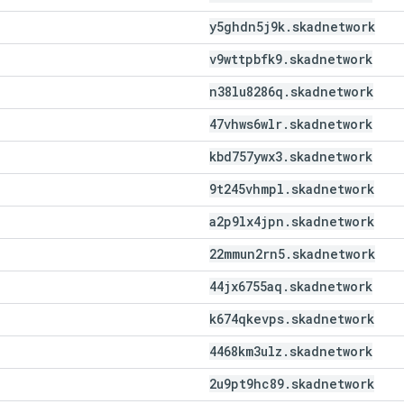
y5ghdn5j9k
.
skadnetwork
v9wttpbfk9
.
skadnetwork
n38lu8286q
.
skadnetwork
47vhws6wlr
.
skadnetwork
kbd757ywx3
.
skadnetwork
9t245vhmpl
.
skadnetwork
a2p9lx4jpn
.
skadnetwork
22mmun2rn5
.
skadnetwork
44jx6755aq
.
skadnetwork
k674qkevps
.
skadnetwork
4468km3ulz
.
skadnetwork
2u9pt9hc89
.
skadnetwork