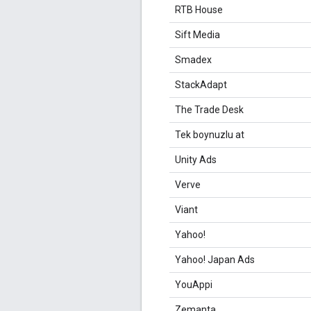
RTB House
Sift Media
Smadex
StackAdapt
The Trade Desk
Tek boynuzlu at
Unity Ads
Verve
Viant
Yahoo!
Yahoo! Japan Ads
YouAppi
Zemanta