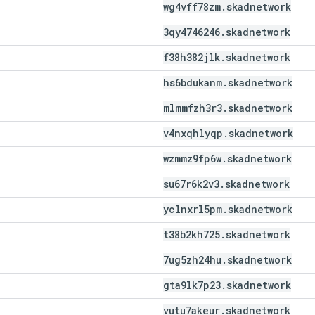
wg4vff78zm
.
skadnetwork
3qy4746246
.
skadnetwork
f38h382jlk
.
skadnetwork
hs6bdukanm
.
skadnetwork
mlmmfzh3r3
.
skadnetwork
v4nxqhlyqp
.
skadnetwork
wzmmz9fp6w
.
skadnetwork
su67r6k2v3
.
skadnetwork
yclnxrl5pm
.
skadnetwork
t38b2kh725
.
skadnetwork
7ug5zh24hu
.
skadnetwork
gta9lk7p23
.
skadnetwork
vutu7akeur
.
skadnetwork