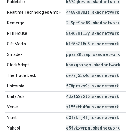
k674qkevps
.
skadnetwork
PubMatic
4468km3ulz
.
skadnetwork
Realtime Technologies GmbH
2u9pt9hc89
.
skadnetwork
Remerge
8s468mfl3y
.
skadnetwork
RTB House
klf5c3l5u5
.
skadnetwork
Sift Media
ppxm28t8ap
.
skadnetwork
Smadex
kbmxgpxpgc
.
skadnetwork
StackAdapt
uw77j35x4d
.
skadnetwork
The Trade Desk
578prtvx9j
.
skadnetwork
Unicornio
4dzt52r2t5
.
skadnetwork
Unity Ads
tl55sbb4fm
.
skadnetwork
Verve
c3frkrj4fj
.
skadnetwork
Viant
e5fvkxwrpn
.
skadnetwork
Yahoo!