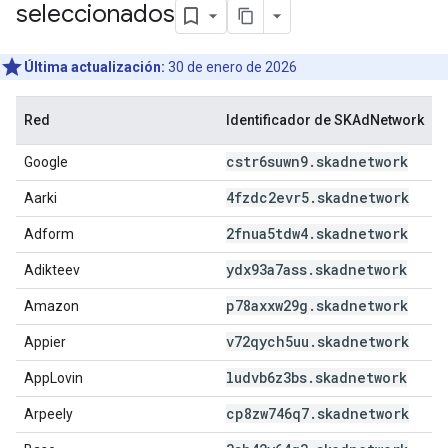
seleccionados
Última actualización:
30 de enero de 2026
Red
Identificador de SKAdNetwork
cstr6suwn9
.
skadnetwork
Google
4fzdc2evr5
.
skadnetwork
Aarki
2fnua5tdw4
.
skadnetwork
Adform
ydx93a7ass
.
skadnetwork
Adikteev
p78axxw29g
.
skadnetwork
Amazon
v72qych5uu
.
skadnetwork
Appier
ludvb6z3bs
.
skadnetwork
AppLovin
cp8zw746q7
.
skadnetwork
Arpeely