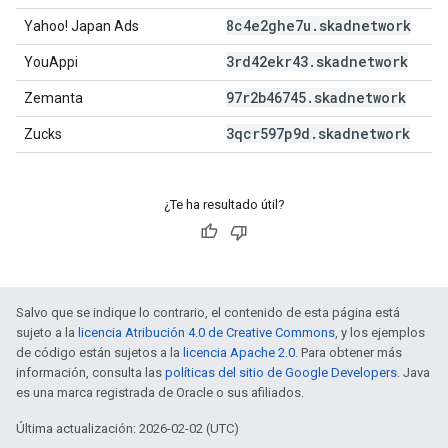
8c4e2ghe7u
.
skadnetwork
Yahoo! Japan Ads
3rd42ekr43
.
skadnetwork
YouAppi
97r2b46745
.
skadnetwork
Zemanta
3qcr597p9d
.
skadnetwork
Zucks
¿Te ha resultado útil?
Salvo que se indique lo contrario, el contenido de esta página está
sujeto a la
licencia Atribución 4.0 de Creative Commons
, y los ejemplos
de código están sujetos a la
licencia Apache 2.0
. Para obtener más
información, consulta las
políticas del sitio de Google Developers
. Java
es una marca registrada de Oracle o sus afiliados.
Última actualización: 2026-02-02 (UTC)