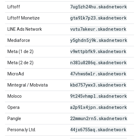
7ug5zh24hu
.
skadnetwork
Liftoff
gta9lk7p23
.
skadnetwork
Liftoff Monetize
vutu7akeur
.
skadnetwork
LINE Ads Network
y5ghdn5j9k
.
skadnetwork
Mediaforce
v9wttpbfk9
.
skadnetwork
Meta (1 de 2)
n38lu8286q
.
skadnetwork
Meta (2 de 2)
47vhws6wlr
.
skadnetwork
MicroAd
kbd757ywx3
.
skadnetwork
Mintegral / Mobvista
9t245vhmpl
.
skadnetwork
Moloco
a2p9lx4jpn
.
skadnetwork
Opera
22mmun2rn5
.
skadnetwork
Pangle
44jx6755aq
.
skadnetwork
Persona.ly Ltd.