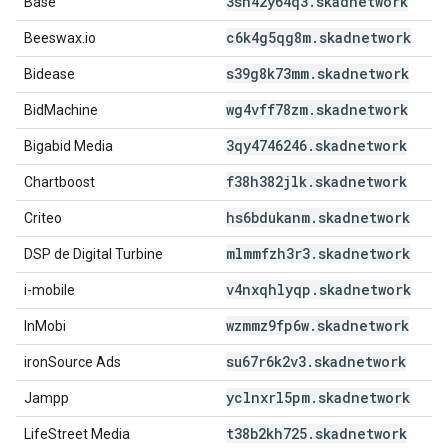
3sh42y64q3
.
skadnetwork
Base
c6k4g5qg8m
.
skadnetwork
Beeswax.io
s39g8k73mm
.
skadnetwork
Bidease
wg4vff78zm
.
skadnetwork
BidMachine
3qy4746246
.
skadnetwork
Bigabid Media
f38h382jlk
.
skadnetwork
Chartboost
hs6bdukanm
.
skadnetwork
Criteo
mlmmfzh3r3
.
skadnetwork
DSP de Digital Turbine
v4nxqhlyqp
.
skadnetwork
i-mobile
wzmmz9fp6w
.
skadnetwork
InMobi
su67r6k2v3
.
skadnetwork
ironSource Ads
yclnxrl5pm
.
skadnetwork
Jampp
t38b2kh725
.
skadnetwork
LifeStreet Media