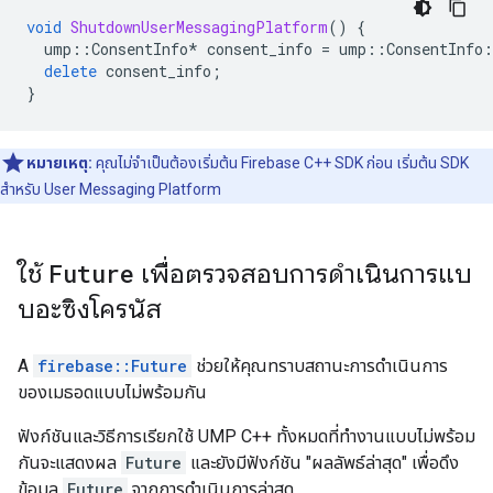
void
ShutdownUserMessagingPlatform
()
{
ump
::
ConsentInfo
*
consent_info
=
ump
::
ConsentInfo
:
delete
consent_info
;
}
หมายเหตุ:
คุณไม่จำเป็นต้องเริ่มต้น Firebase C++ SDK ก่อน เริ่มต้น SDK
สำหรับ User Messaging Platform
ใช้
Future
เพื่อตรวจสอบการดำเนินการแบ
บอะซิงโครนัส
A
firebase::Future
ช่วยให้คุณทราบสถานะการดำเนินการ
ของเมธอดแบบไม่พร้อมกัน
ฟังก์ชันและวิธีการเรียกใช้ UMP C++ ทั้งหมดที่ทำงานแบบไม่พร้อม
กันจะแสดงผล
Future
และยังมีฟังก์ชัน "ผลลัพธ์ล่าสุด" เพื่อดึง
ข้อมูล
Future
จากการดำเนินการล่าสุด