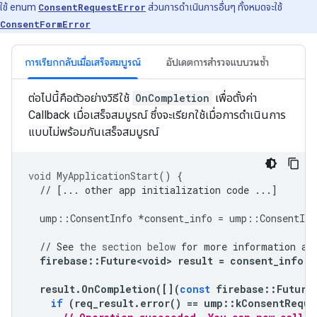
ใช้ enum
ConsentRequestError
ส่วนการดำเนินการอื่นๆ ทั้งหมดจะใช้
ConsentFormError
การเรียกกลับเมื่อเสร็จสมบูรณ์
อัปเดตการสำรวจแบบวนซ้ำ
ต่อไปนี้คือตัวอย่างวิธีใช้
OnCompletion
เพื่อตั้งค่า
Callback เมื่อเสร็จสมบูรณ์ ซึ่งจะเรียกใช้เมื่อการดำเนินการ
แบบไม่พร้อมกันเสร็จสมบูรณ์
void
MyApplicationStart
()
{
// [... other app initialization code ...]
ump
::
ConsentInfo
*
consent_info
=
ump
::
ConsentInf
// See 
the section below
 for more information ab
firebase
::
Future<void>
result
=
consent_info
-
>
result
.
OnCompletion
([](
const
firebase
::
Future
if
(
req_result
.
error
()
==
ump
::
kConsentReque