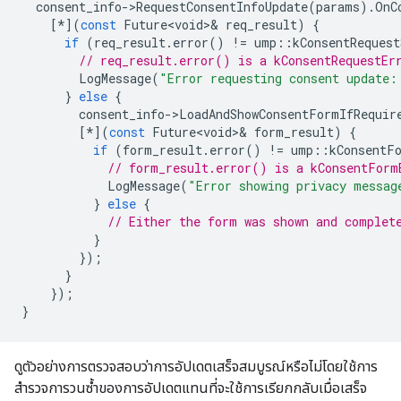
consent_info
-
>
RequestConsentInfoUpdate
(
params
).
OnC
[
*
](
const
Future<void>
&
req_result
)
{
if
(
req_result
.
error
()
!=
ump
::
kConsentRequest
// req_result.error() is a kConsentRequestEr
LogMessage
(
"Error requesting consent update:
}
else
{
consent_info
-
>
LoadAndShowConsentFormIfRequir
[
*
](
const
Future<void>
&
form_result
)
{
if
(
form_result
.
error
()
!=
ump
::
kConsentF
// form_result.error() is a kConsentForm
LogMessage
(
"Error showing privacy messag
}
else
{
// Either the form was shown and complet
}
});
}
});
}
ดูตัวอย่างการตรวจสอบว่าการอัปเดตเสร็จสมบูรณ์หรือไม่โดยใช้การ
สำรวจการวนซ้ำของการอัปเดตแทนที่จะใช้การเรียกกลับเมื่อเสร็จ