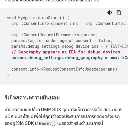
void
MyApplicationStart
()
{
ump
::
ConsentInfo
consent_info
=
ump
::
ConsentInfo
::
ump
::
ConsentRequestParameters
params
;
params
.
tag_for_under_age_of_consent
=
false
;
params
.
debug_settings
.
debug_device_ids
=
{
"TEST-DE
// Geography appears as EEA for debug devices.
params
.
debug_settings
.
debug_geography
=
ump
::
kC
consent_info
-
>
RequestConsentInfoUpdate
(
params
);
}
รีเซ็ตสถานะความยินยอม
เมื่อทดสอบแอปด้วย UMP SDK คุณอาจเห็นว่าการรีเซ็ต สถานะของ
SDK มีประโยชน์เพื่อให้คุณจำลองประสบการณ์การติดตั้งครั้งแรก
ของผู้ใช้ได้ SDK มี
Reset()
เมธอดสำหรับดำเนินการนี้