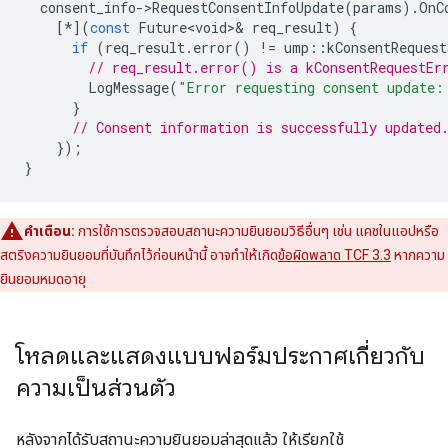
consent_info
-
>
RequestConsentInfoUpdate
(
params
).
OnC
[
*
](
const
Future<void>
&
req_result
)
{
if
(
req_result
.
error
()
!=
ump
::
kConsentRequest
// req_result.error() is a kConsentRequestEr
LogMessage
(
"Error requesting consent update:
}
// Consent information is successfully updated
});
}
คำเตือน:
การใช้การตรวจสอบสถานะความยินยอมวิธีอื่นๆ เช่น แคชในแอปหรือ
สตริงความยินยอมที่บันทึกไว้ก่อนหน้านี้ อาจทำให้เกิด
ข้อผิดพลาด TCF 3.3
หากความ
ยินยอมหมดอายุ
โหลดและแสดงแบบฟอร์มประกาศเกี่ยวกับ
ความเป็นส่วนตัว
หลังจากได้รับสถานะความยินยอมล่าสุดแล้ว ให้เรียกใช้