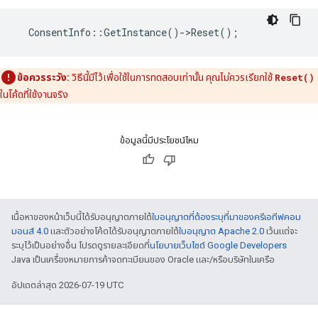
ConsentInfo
::
GetInstance
()
-
>
Reset
();
ข้อควรระวัง:
วิธีนี้มีไว้เพื่อใช้ในการทดสอบเท่านั้น คุณไม่ควรเรียกใช้
Reset()
ในโค้ดที่ใช้งานจริง
ข้อมูลนี้มีประโยชน์ไหม
เนื้อหาของหน้าเว็บนี้ได้รับอนุญาตภายใต้
ใบอนุญาตที่ต้องระบุที่มาของครีเอทีฟคอม
มอนส์ 4.0
และตัวอย่างโค้ดได้รับอนุญาตภายใต้
ใบอนุญาต Apache 2.0
เว้นแต่จะ
ระบุไว้เป็นอย่างอื่น โปรดดูรายละเอียดที่
นโยบายเว็บไซต์ Google Developers
Java เป็นเครื่องหมายการค้าจดทะเบียนของ Oracle และ/หรือบริษัทในเครือ
อัปเดตล่าสุด 2026-07-19 UTC