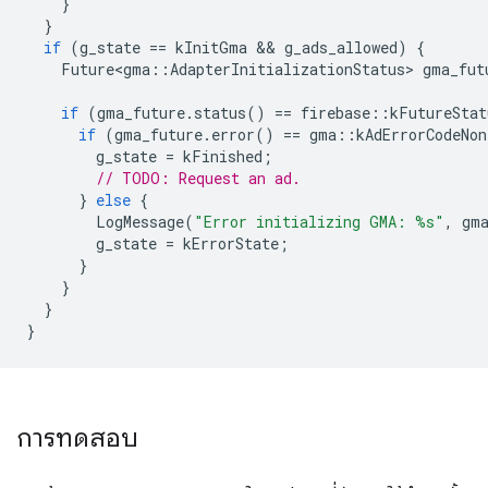
}
}
if
(
g_state
==
kInitGma
 && 
g_ads_allowed
)
{
Future<gma
::
AdapterInitializationStatus
>
gma_fut
if
(
gma_future
.
status
()
==
firebase
::
kFutureStat
if
(
gma_future
.
error
()
==
gma
::
kAdErrorCodeNon
g_state
=
kFinished
;
// TODO: Request an ad.
}
else
{
LogMessage
(
"Error initializing GMA: %s"
,
gm
g_state
=
kErrorState
;
}
}
}
}
การทดสอบ