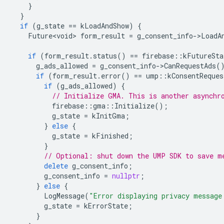
}
}
if
(
g_state
==
kLoadAndShow
)
{
Future<void>
form_result
=
g_consent_info
-
>
LoadA
if
(
form_result
.
status
()
==
firebase
::
kFutureSta
g_ads_allowed
=
g_consent_info
-
>
CanRequestAds
(
if
(
form_result
.
error
()
==
ump
::
kConsentReques
if
(
g_ads_allowed
)
{
// Initialize GMA. This is another asynchr
firebase
::
gma
::
Initialize
();
g_state
=
kInitGma
;
}
else
{
g_state
=
kFinished
;
}
// Optional: shut down the UMP SDK to save m
delete
g_consent_info
;
g_consent_info
=
nullptr
;
}
else
{
LogMessage
(
"Error displaying privacy message
g_state
=
kErrorState
;
}