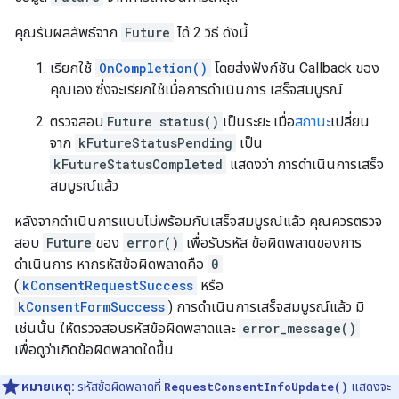
คุณรับผลลัพธ์จาก
Future
ได้ 2 วิธี ดังนี้
เรียกใช้
OnCompletion()
โดยส่งฟังก์ชัน Callback ของ
คุณเอง ซึ่งจะเรียกใช้เมื่อการดำเนินการ เสร็จสมบูรณ์
ตรวจสอบ
Future
status()
เป็นระยะ เมื่อ
สถานะ
เปลี่ยน
จาก
kFutureStatusPending
เป็น
kFutureStatusCompleted
แสดงว่า การดำเนินการเสร็จ
สมบูรณ์แล้ว
หลังจากดำเนินการแบบไม่พร้อมกันเสร็จสมบูรณ์แล้ว คุณควรตรวจ
สอบ
Future
ของ
error()
เพื่อรับรหัส ข้อผิดพลาดของการ
ดำเนินการ หากรหัสข้อผิดพลาดคือ
0
(
kConsentRequestSuccess
หรือ
kConsentFormSuccess
) การดำเนินการเสร็จสมบูรณ์แล้ว มิ
เช่นนั้น ให้ตรวจสอบรหัสข้อผิดพลาดและ
error_message()
เพื่อดูว่าเกิดข้อผิดพลาดใดขึ้น
หมายเหตุ:
รหัสข้อผิดพลาดที่
RequestConsentInfoUpdate()
แสดงจะ