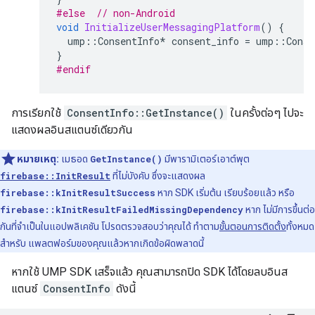
#else  
// non-Android
void
InitializeUserMessagingPlatform
()
{
ump
::
ConsentInfo
*
consent_info
=
ump
::
Conse
}
#endif
การเรียกใช้
ConsentInfo::GetInstance()
ในครั้งต่อๆ ไปจะ
แสดงผลอินสแตนซ์เดียวกัน
หมายเหตุ:
เมธอด
GetInstance()
มีพารามิเตอร์เอาต์พุต
firebase::InitResult
ที่ไม่บังคับ ซึ่งจะแสดงผล
firebase::kInitResultSuccess
หาก SDK เริ่มต้น เรียบร้อยแล้ว หรือ
firebase::kInitResultFailedMissingDependency
หาก ไม่มีการขึ้นต่อ
กันที่จำเป็นในแอปพลิเคชัน โปรดตรวจสอบว่าคุณได้ ทำตาม
ขั้นตอนการติดตั้ง
ทั้งหมด
สำหรับ แพลตฟอร์มของคุณแล้วหากเกิดข้อผิดพลาดนี้
หากใช้ UMP SDK เสร็จแล้ว คุณสามารถปิด SDK ได้โดยลบอินส
แตนซ์
ConsentInfo
ดังนี้