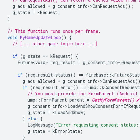
g_ads_allowed
=
g_consent_info
-
>
CanRequestAds
();
g_state
=
kRequest
;
}
// This function runs once per frame.
void
MyGameUpdateLoop
()
{
// [... other game logic here ...]
if
(
g_state
==
kRequest
)
{
Future<void>
req_result
=
g_consent_info
-
>
Reques
if
(
req_result
.
status
()
==
firebase
::
kFutureStat
g_ads_allowed
=
g_consent_info
-
>
CanRequestAds
(
if
(
req_result
.
error
()
==
ump
::
kConsentRequest
// You must provide the FormParent (Android 
ump
::
FormParent
parent
=
GetMyFormParent()
g_consent_info
-
>
LoadAndShowConsentFormIfRequ
g_state
=
kLoadAndShow
;
}
else
{
LogMessage
(
"Error requesting consent status:
g_state
=
kErrorState
;
}