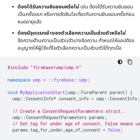
ต้องได้รับความยินยอมหรือไม่
เช่น ต้องได้รับความยินยอม
เป็นครั้งแรก หรือการตัดสินใจเกี่ยวกับความยินยอมครั้งก่อน
หมดอายุแล้ว
ต้องมีจุดแรกเข้าของตัวเลือกความเป็นส่วนตัวหรือไม่
ข้อความด้านความเป็นส่วนตัวบางข้อความ กำหนดให้แอปต้อง
อนุญาตให้ผู้ใช้แก้ไขตัวเลือกความเป็นส่วนตัวได้ทุกเมื่อ
#include
"firebase/ump/ump.h"
namespace
ump
=
::
firebase
::
ump
;
void
MyApplicationStart
(
ump
::
FormParent
parent
)
{
ump
::
ConsentInfo
*
consent_info
=
ump
::
ConsentInfo
:
// Create a ConsentRequestParameters struct..
ump
::
ConsentRequestParameters
params
;
// Set tag for under age of consent. False means u
params
.
tag_for_under_age_of_consent
=
false
;