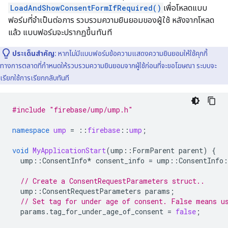
LoadAndShowConsentFormIfRequired()
เพื่อโหลดแบบ
ฟอร์มที่จำเป็นต่อการ รวบรวมความยินยอมของผู้ใช้ หลังจากโหลด
แล้ว แบบฟอร์มจะปรากฏขึ้นทันที
ประเด็นสำคัญ:
หากไม่มีแบบฟอร์มข้อความแสดงความยินยอมให้ใช้คุกกี้
ทางการตลาดที่กำหนดให้รวบรวมความยินยอมจากผู้ใช้ก่อนที่จะขอโฆษณา ระบบจะ
เรียกใช้การเรียกกลับทันที
#include
"firebase/ump/ump.h"
namespace
ump
=
::
firebase
::
ump
;
void
MyApplicationStart
(
ump
::
FormParent
parent
)
{
ump
::
ConsentInfo
*
consent_info
=
ump
::
ConsentInfo
:
// Create a ConsentRequestParameters struct..
ump
::
ConsentRequestParameters
params
;
// Set tag for under age of consent. False means u
params
.
tag_for_under_age_of_consent
=
false
;