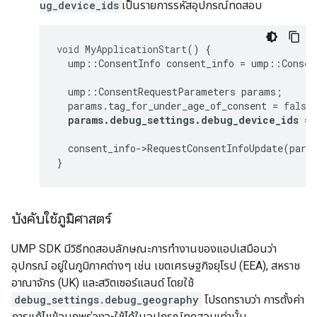
ug_device_ids
เป็นรายการรหัสอุปกรณ์ทดสอบ
void
MyApplicationStart
()
{
ump
::
ConsentInfo
consent_info
=
ump
::
Consen
ump
::
ConsentRequestParameters
params
;
params
.
tag_for_under_age_of_consent
=
false
params
.
debug_settings
.
debug_device_ids
=
consent_info
-
>
RequestConsentInfoUpdate
(
para
}
บังคับใช้ภูมิศาสตร์
UMP SDK มีวิธีทดสอบลักษณะการทำงานของแอปเสมือนว่า
อุปกรณ์ อยู่ในภูมิภาคต่างๆ เช่น เขตเศรษฐกิจยุโรป (EEA), สหราช
อาณาจักร (UK) และสวิตเซอร์แลนด์ โดยใช้
debug_settings.debug_geography
โปรดทราบว่า การตั้งค่า
การแก้ไขข้อบกพร่องจะใช้ได้ในอุปกรณ์ทดสอบเท่านั้น