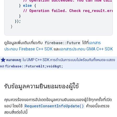
// Operation succeeded. You can now call L
}
else
{
// Operation failed. Check req_result.erro
}
});
}
ดูข้อมูลเพิ่มเติมเกี่ยวกับ
firebase::Future
ได้ที่
เอกสาร
ประกอบ Firebase C++ SDK
และ
เอกสารประกอบ GMA C++ SDK
หมายเหตุ:
ใน UMP C++ SDK การดำเนินการแบบไม่พร้อมกันทั้งหมดจะแสดง
ผล
firebase::Future&lt;void&gt;
รับข้อมูลความยินยอมของผู้ใช้
คุณควรร้องขอการอัปเดตข้อมูลความยินยอมของผู้ใช้ทุกครั้งที่เปิด
แอป โดยใช้
RequestConsentInfoUpdate()
คำขอนี้จะตรวจ
สอบสิ่งต่อไปนี้