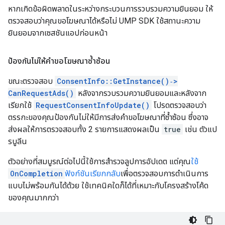
หากเกิดข้อผิดพลาดในระหว่างกระบวนการรวบรวมความยินยอม ให้
ตรวจสอบว่าคุณขอโฆษณาได้หรือไม่ UMP SDK ใช้สถานะความ
ยินยอมจากเซสชันแอปก่อนหน้า
ป้องกันไม่ให้คำขอโฆษณาซ้ำซ้อน
ขณะตรวจสอบ
ConsentInfo::GetInstance()‑>
CanRequestAds()
หลังจากรวบรวมความยินยอมและหลังจาก
เรียกใช้
RequestConsentInfoUpdate()
โปรดตรวจสอบว่า
ตรรกะของคุณป้องกันไม่ให้มีการส่งคำขอโฆษณาที่ซ้ำซ้อน ซึ่งอาจ
ส่งผลให้การตรวจสอบทั้ง 2 รายการแสดงผลเป็น
true
เช่น ตัวแป
รบูลีน
ตัวอย่างที่สมบูรณ์ต่อไปนี้ใช้การสำรวจลูปการอัปเดต แต่คุณ
ใช้
OnCompletion
ฟังก์ชันเรียกกลับ
เพื่อตรวจสอบการดำเนินการ
แบบไม่พร้อมกันได้ด้วย ใช้เทคนิคใดก็ได้ที่เหมาะกับโครงสร้างโค้ด
ของคุณมากกว่า