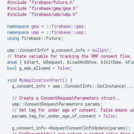
#include
"firebase/future.h"
#include
"firebase/gma/gma.h"
#include
"firebase/ump/ump.h"
namespace
gma
=
::
firebase
::
gma
;
namespace
ump
=
::
firebase
::
ump
;
using
firebase
::
Future
;
ump
::
ConsentInfo
*
g_consent_info
=
nullptr
;
// State variable for tracking the UMP consent flow.
enum
{
kStart
,
kRequest
,
kLoadAndShow
,
kInitGma
,
kFi
bool
g_ads_allowed
=
false
;
void
MyApplicationStart
()
{
g_consent_info
=
ump
::
ConsentInfo
::
GetInstance
(...
// Create a ConsentRequestParameters struct..
ump
::
ConsentRequestParameters
params
;
// Set tag for under age of consent. False means u
params
.
tag_for_under_age_of_consent
=
false
;
g_consent_info
-
>
RequestConsentInfoUpdate
(
params
);
// CanRequestAds() can return a cached value from 