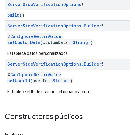
Server
Side
Verification
Options
!
build
()
Server
Side
Verification
Options
.
Builder
!
@
CanIgnoreReturnValue
setCustomData
(customData:
String
!)
Establece datos personalizados.
Server
Side
Verification
Options
.
Builder
!
@
CanIgnoreReturnValue
setUserId
(userId:
String
!)
Establece el ID de usuario del usuario actual.
Constructores públicos