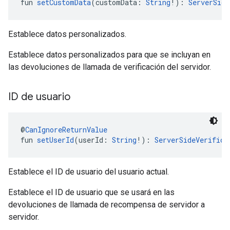
fun 
setCustomData
(customData: 
String
!): 
ServerSide
Establece datos personalizados.
Establece datos personalizados para que se incluyan en
las devoluciones de llamada de verificación del servidor.
ID de usuario
@
CanIgnoreReturnValue
fun 
setUserId
(userId: 
String
!): 
ServerSideVerifica
Establece el ID de usuario del usuario actual.
Establece el ID de usuario que se usará en las
devoluciones de llamada de recompensa de servidor a
servidor.