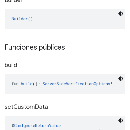
Builder
Builder
()
Funciones públicas
build
fun 
build
(): 
ServerSideVerificationOptions
!
set
Custom
Data
@
CanIgnoreReturnValue