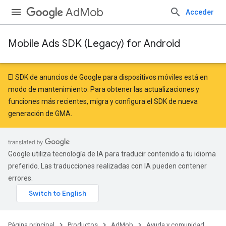
AdMob
Acceder
Mobile Ads SDK (Legacy) for Android
r
El SDK de anuncios de Google para dispositivos móviles está en
modo de mantenimiento. Para obtener las actualizaciones y
funciones más recientes,
migra
y
configura el SDK de nueva
n
generación de GMA
.
customevent
Google utiliza tecnología de IA para traducir contenido a tu idioma
tb
preferido. Las traducciones realizadas con IA pueden contener
errores.
Página principal
Productos
AdMob
Ayuda y comunidad