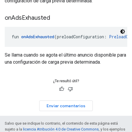
configuración de carga previa determinada.
on
Ads
Exhausted
fun 
onAdsExhausted
(preloadConfiguration: 
PreloadCo
Se llama cuando se agota el último anuncio disponible para
una configuración de carga previa determinada.
¿Te resultó útil?
Enviar comentarios
Salvo que se indique lo contrario, el contenido de esta página está
sujeto a la
licencia Atribución 4.0 de Creative Commons
, y los ejemplos