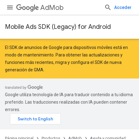
AdMob
Acceder
Mobile Ads SDK (Legacy) for Android
r
El SDK de anuncios de Google para dispositivos móviles está en
modo de mantenimiento. Para obtener las actualizaciones y
funciones más recientes,
migra
y
configura el SDK de nueva
n
generación de GMA
.
customevent
Google utiliza tecnología de IA para traducir contenido a tu idioma
tb
preferido. Las traducciones realizadas con IA pueden contener
errores.
Página principal
Productos
AdMob
Ayuda y comunidad