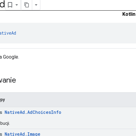
d
Kotlin
ativeAd
a Google.
anie
ypy
ss
NativeAd.AdChoicesInfo
bucji.
ss
NativeAd.Image