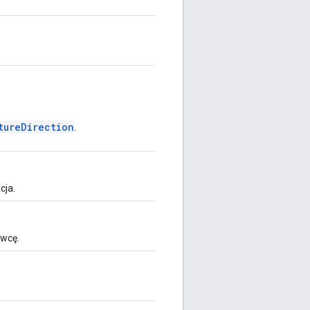
tureDirection
.
cja.
awcę.