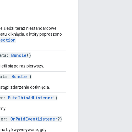
e śledzi teraz niestandardowe
stu kliknięcia, o który poproszono
rection
.
Data:
Bundle
!)
tli się po raz pierwszy.
Data:
Bundle
!)
tąpi zdarzenie dotknięcia.
er:
MuteThisAdListener
!)
my.
ner:
OnPaidEventListener
?)
e ma być wywoływane, gdy