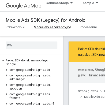
Dokumentacja
Sample
AdMob
Mobile Ads SDK (Legacy) for Android
Przewodniki
Materiały referencyjne
Pobieranie
Pakiet SDK do rekl
na
pakiet SDK now
Pakiet SDK do reklam mobilnych
Google
com
.
google
.
android
.
gms
.
ads
język. Tłumaczen
com
.
google
.
android
.
gms
.
ads
.
admanager
com
.
google
.
android
.
gms
.
ads
.
appopen
Strona główna
com
.
google
.
android
.
gms
.
ads
.
Mobile Ads SDK
formats
com
.
google
.
android
.
gms
.
ads
.
h5