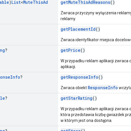
able
)
List
<
Mute
This
Ad
getMuteThisAdReasons
()
Zwraca przyczyny wyłączenia reklamy
reklamy.
g
getPlacementId
()
Zwraca identyfikator miejsca docelow
ng
?
getPrice
()
W przypadku reklam aplikacji zwraca 
aplikacji.
ponse
Info
?
getResponseInfo
()
ResponseInfo
Zwraca obiekt
wczyta
le
?
getStarRating
()
W przypadku reklam aplikacji zwraca 
która przedstawia liczbę gwiazdek prz
w którym jest ona dostępna.
ng
?
getStore
()