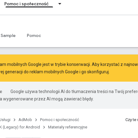
Pomoc i społeczność
Sample
Pomoc
am mobilnych Google jest w trybie konserwacji. Aby korzystać z najnowsz
ej generacji do reklam mobilnych Google
i go skonfiguruj.
Google używa technologii AI do tłumaczenia treści na Twój pref
ia wygenerowane przez AI mogą zawierać błędy.
Usługi
AdMob
Pomoc i społeczność
Czy te
 (Legacy) for Android
Materiały referencyjne