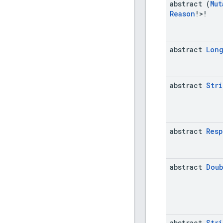
abstract (
Mut
Reason
!>!
abstract
Lon
abstract
Stri
abstract
Res
abstract
Doub
abstract
Stri