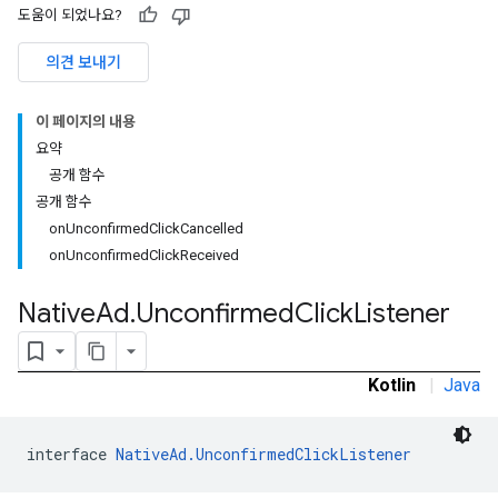
도움이 되었나요?
의견 보내기
이 페이지의 내용
요약
공개 함수
공개 함수
onUnconfirmedClickCancelled
onUnconfirmedClickReceived
Native
Ad
.
Unconfirmed
Click
Listener
rstitial
Kotlin
|
Java
interface 
NativeAd.UnconfirmedClickListener