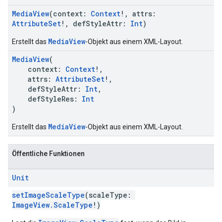
MediaView
(context:
Context
!, attrs:
AttributeSet
!, defStyleAttr:
Int
)
MediaView
Erstellt das
-Objekt aus einem XML-Layout.
MediaView
(
context:
Context
!,
attrs:
AttributeSet
!,
defStyleAttr:
Int
,
defStyleRes:
Int
)
MediaView
Erstellt das
-Objekt aus einem XML-Layout.
Öffentliche Funktionen
Unit
setImageScaleType
(scaleType:
ImageView.ScaleType
!)