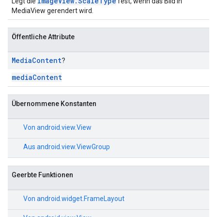
ImageView.ScaleType
Legt die
fest, wenn das Bild in
MediaView gerendert wird.
Öffentliche Attribute
Media
Content
?
mediaContent
Übernommene Konstanten
Von
android.view.View
Aus
android.view.ViewGroup
Geerbte Funktionen
Von
android.widget.FrameLayout