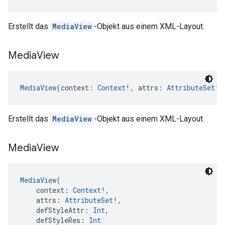
Erstellt das
MediaView
-Objekt aus einem XML-Layout.
Media
View
MediaView
(context: 
Context
!, attrs: 
AttributeSet
!,
Erstellt das
MediaView
-Objekt aus einem XML-Layout.
Media
View
MediaView
(
    context: 
Context
!,
    attrs: 
AttributeSet
!,
    defStyleAttr: 
Int
,
    defStyleRes: 
Int