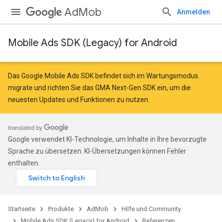
AdMob
Anmelden
Mobile Ads SDK (Legacy) for Android
r
Das Google Mobile Ads SDK befindet sich im Wartungsmodus.
migrate
und
richten Sie das GMA Next-Gen SDK ein
, um die
neuesten Updates und Funktionen zu nutzen.
n
customevent
Google verwendet KI-Technologie, um Inhalte in Ihre bevorzugte
tb
Sprache zu übersetzen. KI-Übersetzungen können Fehler
enthalten.
Startseite
Produkte
AdMob
Hilfe und Community
Mobile Ads SDK (Legacy) for Android
Referenzen