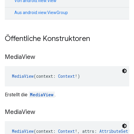
Von
android.view.View
Aus
android.view.ViewGroup
Öffentliche Konstruktoren
Media
View
MediaView
(context: 
Context
!)
Erstellt die
MediaView
.
Media
View
MediaView
(context: 
Context
!, attrs: 
AttributeSet
!)