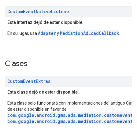
Custom
Event
Native
Listener
Esta interfaz dejó de estar disponible.
Adapter
MediationAdLoadCallback
En su lugar, usa
y
.
Clases
Custom
Event
Extras
Esta clase dejó de estar disponible.
Cust
Esta clase solo funcionará con implementaciones del antiguo
de estar disponible en favor de
com.google.android.gms.ads.mediation.customevent.
com.google.android.gms.ads.mediation.customevent.C