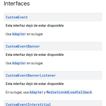
Interfaces
Custom
Event
Esta interfaz dejó de estar disponible.
Adapter
Usa
en su lugar.
Custom
Event
Banner
Esta interfaz dejó de estar disponible.
Adapter
Usa
en su lugar.
Custom
Event
Banner
Listener
Esta interfaz dejó de estar disponible.
Adapter
MediationAdLoadCallback
En su lugar, usa
y
.
Custom
Event
Interstitial