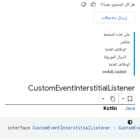
هل كان المحتوى مفيدًا؟
إرسال ملاحظات
على هذه الصفحة
c
ملخّص
الوظائف العامة
الدوال الموروثة
الوظائف العامة
onAdLoaded
com.goo
Custom
Event
Interstitial
Listener
Kotlin
|
Java
interface 
CustomEventInterstitialListener
 : 
CustomEv