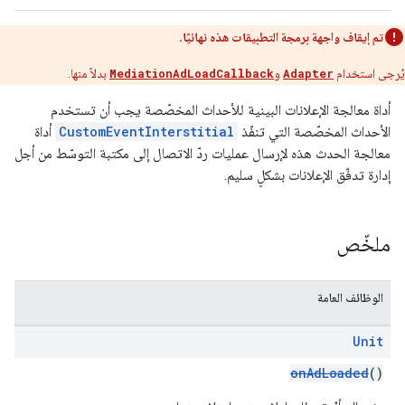
تم إيقاف واجهة برمجة التطبيقات هذه نهائيًا.
يُرجى استخدام
Adapter
و
MediationAdLoadCallback
بدلاً منها.
أداة معالجة الإعلانات البينية للأحداث المخصّصة يجب أن تستخدم
الأحداث المخصّصة التي تنفّذ
CustomEventInterstitial
أداة
معالجة الحدث هذه لإرسال عمليات ردّ الاتصال إلى مكتبة التوسّط من أجل
إدارة تدفّق الإعلانات بشكلٍ سليم.
ملخّص
الوظائف العامة
Unit
onAdLoaded
()