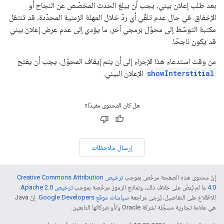
بعد طلب إعلان بيني، يجب أن يبلغ الحدث المخصّص عن النجاح أو
الإخفاق. في حال عدم تلقّي أي ردّ خلال المهلة الزمنية المحدّدة، قد تنتقل
مكتبة التوسّط إلى محوّل برمجي آخر، ما يؤدي إلى عدم عرض إعلان بيني
قد يكون ناجحًا.
من وقت استدعاء هذا الإجراء إلى أن يتم إيقاف المحوّل، يجب أن يفتح
showInterstitial
الإعلان البيني.
هل كان المحتوى مفيدًا؟
إرسال ملاحظات
إنّ محتوى هذه الصفحة مرخّص بموجب
ترخيص Creative Commons Attribution
4.0‏
ما لم يُنصّ على خلاف ذلك، ونماذج الرموز مرخّصة بموجب
ترخيص Apache 2.0‏
.
للاطّلاع على التفاصيل، يُرجى مراجعة
سياسات موقع Google Developers‏
. إنّ Java
هي علامة تجارية مسجَّلة لشركة Oracle و/أو شركائها التابعين.