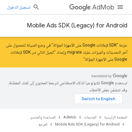
AdMob
تسجيل الدخول
Mobile Ads SDK (Legacy) for Android
حزمة "SDK لإعلانات Google على الأجهزة الجوّالة" في وضع الصيانة للحصول على
آخر التحديثات والميزات، عليك
migrate
و
إعداد "الجيل التالي من SDK لإعلانات
Google على الأجهزة الجوّالة"
.
com.google
تستخدم Google تكنولوجيا الذكاء الاصطناعي لترجمة المحتوى إلى لغتك المفضّلة،
وقد تتضمّن بعض الأخطاء.
الصفحة الرئيسية
المنتجات
AdMob
المساعدة والمنتدى
Mobile Ads SDK (Legacy) for Android
المرجع