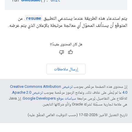
يتم استدعاء هذه الطريقة عندما يستدعي التطبيق
resume
. من
المتوقّع أن يستأنف المحوّل أي معالجة مرتبطة بالإعلان الذي يتم عرضه.
هل كان المحتوى مفيدًا؟
إرسال ملاحظات
إنّ محتوى هذه الصفحة مرخّص بموجب
ترخيص Creative Commons Attribution
4.0‏
ما لم يُنصّ على خلاف ذلك، ونماذج الرموز مرخّصة بموجب
ترخيص Apache 2.0‏
.
للاطّلاع على التفاصيل، يُرجى مراجعة
سياسات موقع Google Developers‏
. إنّ Java
هي علامة تجارية مسجَّلة لشركة Oracle و/أو شركائها التابعين.
تاريخ التعديل الأخير: 2026-02-17 (حسب التوقيت العالمي المتفَّق عليه)