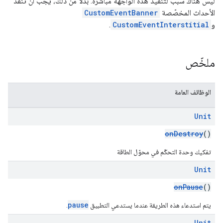
ليس هناك سبب لتنفيذ هذه الواجهة مباشرةً. بدلاً من ذلك، يجب أن تنفِّذ
الأحداث المخصّصة
CustomEventBanner
و
CustomEventInterstitial
.
ملخّص
الوظائف العامة
Unit
onDestroy
()
تفكيك وحدة التحكّم في محوّل الطاقة
Unit
onPause
()
pause
يتم استدعاء هذه الطريقة عندما يستدعي التطبيق
.
Unit