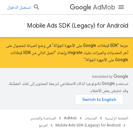
AdMob
تسجيل الدخول
Mobile Ads SDK (Legacy) for Android
حزمة "SDK لإعلانات Google على الأجهزة الجوّالة" في وضع الصيانة للحصول على
آخر التحديثات والميزات، عليك
migrate
و
إعداد "الجيل التالي من SDK لإعلانات
Google على الأجهزة الجوّالة"
.
com.google
تستخدم Google تكنولوجيا الذكاء الاصطناعي لترجمة المحتوى إلى لغتك المفضّلة،
وقد تتضمّن بعض الأخطاء.
الصفحة الرئيسية
المنتجات
AdMob
المساعدة والمنتدى
Mobile Ads SDK (Legacy) for Android
المرجع