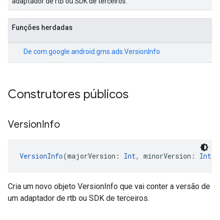
adaptador de rtb ou SDK de terceiros.
Funções herdadas
De
com.google.android.gms.ads.VersionInfo
Construtores públicos
Version
Info
VersionInfo
(majorVersion: 
Int
, minorVersion: 
Int
, 
Cria um novo objeto VersionInfo que vai conter a versão de
um adaptador de rtb ou SDK de terceiros.