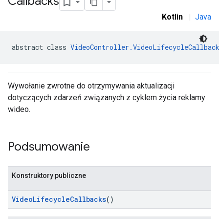
Callbacks
Kotlin
|
Java
r
abstract class 
VideoController.VideoLifecycleCallbac
n
Wywołanie zwrotne do otrzymywania aktualizacji
dotyczących zdarzeń związanych z cyklem życia reklamy
customevent
wideo.
tb
Podsumowanie
Konstruktory publiczne
rstitial
VideoLifecycleCallbacks
()