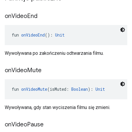
on
Video
End
fun 
onVideoEnd
(): 
Unit
Wywoływana po zakończeniu odtwarzania filmu.
on
Video
Mute
fun 
onVideoMute
(isMuted: 
Boolean
): 
Unit
Wywoływana, gdy stan wyciszenia filmu się zmieni.
on
Video
Pause