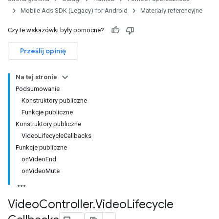
Mobile Ads SDK (Legacy) for Android
Materiały referencyjne
Czy te wskazówki były pomocne?
Prześlij opinię
Na tej stronie
Podsumowanie
Konstruktory publiczne
Funkcje publiczne
Konstruktory publiczne
VideoLifecycleCallbacks
Funkcje publiczne
onVideoEnd
onVideoMute
Video
Controller
.
Video
Lifecycle