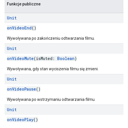
Funkcje publiczne
Unit
onVideoEnd
()
Wywoływana po zakończeniu odtwarzania filmu.
Unit
onVideoMute
(isMuted:
Boolean
)
Wywoływana, gdy stan wyciszenia filmu się zmieni.
Unit
onVideoPause
()
Wywoływana po wstrzymaniu odtwarzania filmu.
Unit
onVideoPlay
()