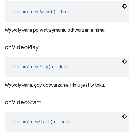
fun 
onVideoPause
(): 
Unit
Wywoływana po wstrzymaniu odtwarzania filmu.
on
Video
Play
fun 
onVideoPlay
(): 
Unit
Wywoływana, gdy odtwarzanie filmu jest w toku.
on
Video
Start
fun 
onVideoStart
(): 
Unit