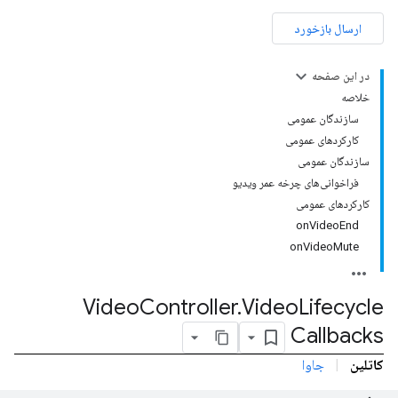
ارسال بازخورد
در این صفحه
خلاصه
سازندگان عمومی
کارکردهای عمومی
سازندگان عمومی
فراخوانی‌های چرخه عمر ویدیو
کارکردهای عمومی
onVideoEnd
onVideoMute
Video
Controller
.
Video
Lifecycle
Callbacks
کاتلین
|
جاوا