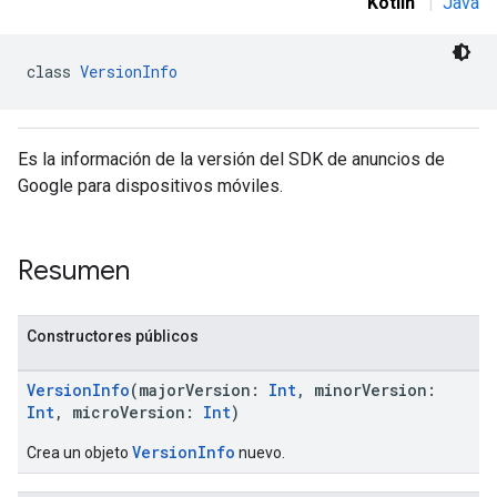
Kotlin
|
Java
class 
VersionInfo
n
Es la información de la versión del SDK de anuncios de
customevent
Google para dispositivos móviles.
tb
Resumen
rstitial
Constructores públicos
VersionInfo
(majorVersion:
Int
, minorVersion:
Int
, microVersion:
Int
)
VersionInfo
Crea un objeto
nuevo.