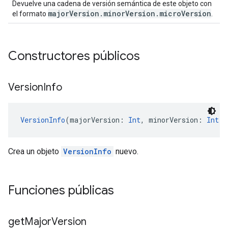
Devuelve una cadena de versión semántica de este objeto con
majorVersion.minorVersion.microVersion
el formato
.
Constructores públicos
Version
Info
VersionInfo
(majorVersion: 
Int
, minorVersion: 
Int
, 
Crea un objeto
VersionInfo
nuevo.
Funciones públicas
get
Major
Version