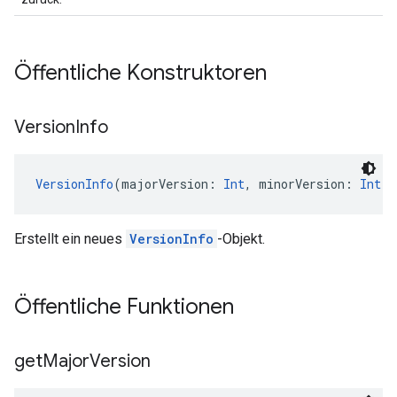
Öffentliche Konstruktoren
Version
Info
VersionInfo
(majorVersion: 
Int
, minorVersion: 
Int
, 
Erstellt ein neues
VersionInfo
-Objekt.
Öffentliche Funktionen
get
Major
Version