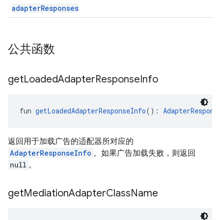
adapterResponses
公共函数
get
Loaded
Adapter
Response
Info
fun 
getLoadedAdapterResponseInfo
(): 
AdapterRespons
返回用于加载广告的适配器所对应的
AdapterResponseInfo
。如果广告加载失败，则返回
null
。
get
Mediation
Adapter
Class
Name