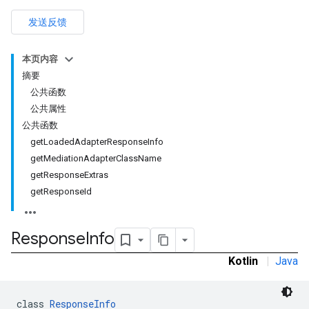
发送反馈
本页内容
摘要
公共函数
公共属性
公共函数
getLoadedAdapterResponseInfo
getMediationAdapterClassName
getResponseExtras
getResponseId
Response
Info
Kotlin
|
Java
r
class 
ResponseInfo