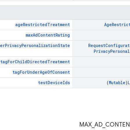
ageRestrictedTreatment
Age
Restric
maxAdContentRating
herPrivacyPersonalizationState
Request
Configurat
Privacy
Personal
tagForChildDirectedTreatment
tagForUnderAgeOfConsent
testDeviceIds
(
Mutable
)
L
MAX
_
AD
_
CONTEN