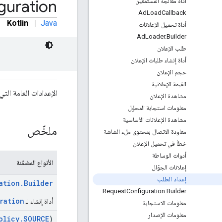
guration
أداة معالجة المستمعين
Ad
Load
Callback
Kotlin
|
Java
أداة تحميل الإعلانات
Ad
Loader
.
Builder
طلب الإعلان
أداة إنشاء طلبات الإعلان
حجم الإعلان
القيمة الإعلانية
الإعدادات العامة ال
مشاهدة الإعلان
معلومات استجابة المحوّل
مشاهدة الإعلانات الأساسية
ملخّص
معاودة الاتصال بمحتوى ملء الشاشة
خطأ في تحميل الإعلان
أدوات الوساطة
الأنواع المضمّنة
إعلانات الجوّال
إعداد الطلب
ation.Builder
Request
Configuration
.
Builder
ration
أداة إنشاء لـ
معلومات الاستجابة
معلومات الإصدار
olicy.SOURCE
)