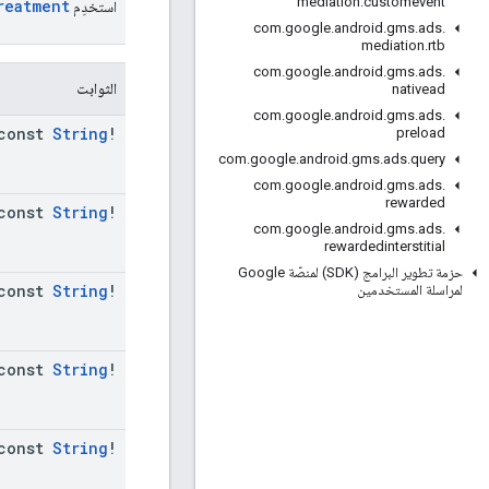
mediation
.
customevent
reatment
استخدِم
com
.
google
.
android
.
gms
.
ads
.
mediation
.
rtb
com
.
google
.
android
.
gms
.
ads
.
الثوابت
nativead
com
.
google
.
android
.
gms
.
ads
.
const
String
!
preload
com
.
google
.
android
.
gms
.
ads
.
query
com
.
google
.
android
.
gms
.
ads
.
rewarded
const
String
!
com
.
google
.
android
.
gms
.
ads
.
rewardedinterstitial
حزمة تطوير البرامج (SDK) لمنصّة Google
const
String
!
لمراسلة المستخدمين
const
String
!
const
String
!