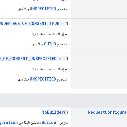
UNSPECIFIED
استخدِم
بدلاً منها.
UNDER_AGE_OF_CONSENT_TRUE
= 1
تم إيقاف هذه السمة نهائيًا.
CHILD
استخدِم
بدلاً منها.
E_OF_CONSENT_UNSPECIFIED
= -1
تم إيقاف هذه السمة نهائيًا.
UNSPECIFIED
استخدِم
بدلاً منها.
toBuilder
()
Request
Configura
guration
Builder
تعرِض
تتضمّن قيمًا من