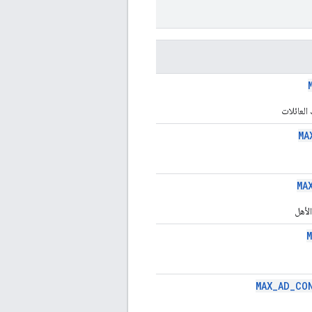
العائلات
MA
MA
لأهل
MAX_AD_CO