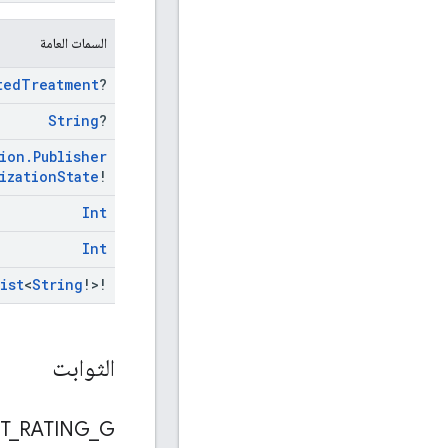
السمات العامة
ted
Treatment
?
String
?
ion
.
Publisher
ization
State
!
Int
Int
ist
<
String
!>!
الثوابت
T
_
RATING
_
G