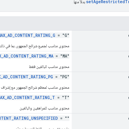
setAgeRestrictedT
بدلاً منها.
MAX_AD_CONTENT_RATING_G
= "G"
محتوى مناسب لجميع شرائح الجمهور، بما في ذلك 
X_AD_CONTENT_RATING_MA
= "MA"
محتوى مناسب للبالغين فقط
X_AD_CONTENT_RATING_PG
= "PG"
محتوى مناسب لمعظم شرائح الجمهور مع إشراف ا
MAX_AD_CONTENT_RATING_T
= "T"
محتوى مناسب للمراهقين والبالغين
NTENT_RATING_UNSPECIFIED
= ""
ما مِن تقييم حسب الفئة العمرية محدّد