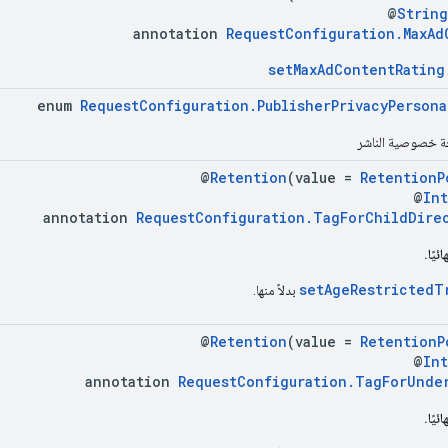
@
Strin
annotation
RequestConfiguration.MaxAd
setMaxAdContentRating
enum
RequestConfiguration.PublisherPrivacyPersona
 خصوصية الناشر
@
Retention
(value =
RetentionP
@
In
annotation
RequestConfiguration.TagForChildDire
يًا.
setAgeRestrictedT
بدلاً منها.
@
Retention
(value =
RetentionP
@
In
annotation
RequestConfiguration.TagForUnde
يًا.