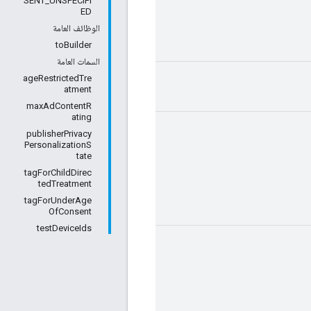
SENT_UNSPECIFI
ED
الوظائف العامة
toBuilder
السمات العامة
ageRestrictedTre
atment
maxAdContentR
ating
publisherPrivacy
PersonalizationS
tate
tagForChildDirec
tedTreatment
tagForUnderAge
OfConsent
testDeviceIds