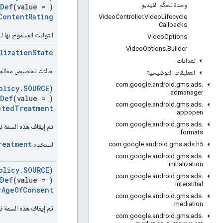
وحدة تحكُّم الفيديو
gDef
(value = )
ContentRating
Video
Controller
.
Video
Lifecycle
Callbacks
الثوابت المسموح بها لـ
Video
Options
Video
Options
.
Builder
lizationState
تعدادات
حالات تخصيص معالجة
التعليقات التوضيحية
com
.
google
.
android
.
gms
.
ads
.
olicy.SOURCE
)
admanager
tDef
(value = )
com
.
google
.
android
.
gms
.
ads
.
ctedTreatment
appopen
com
.
google
.
android
.
gms
.
ads
.
تم إيقاف هذه السمة نهائ
formats
reatment
استخدِم
com
.
google
.
android
.
gms
.
ads
.
h5
com
.
google
.
android
.
gms
.
ads
.
initialization
olicy.SOURCE
)
com
.
google
.
android
.
gms
.
ads
.
tDef
(value = )
interstitial
rAgeOfConsent
com
.
google
.
android
.
gms
.
ads
.
mediation
تم إيقاف هذه السمة نهائ
com
.
google
.
android
.
gms
.
ads
.