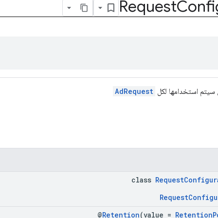
Request
Confi
تي سيتم استخدامها لكل
AdRequest
class
RequestConfigur
RequestConfigu
@
Retention
(value =
RetentionP