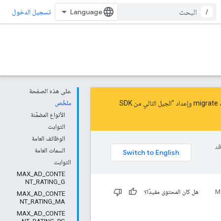
/
تسجيل الدخول
على هذه الصفحة
migrate
و
إعداد "الجيل التالي من SDK
ملخّص
الأنواع المضمّنة
الثوابت
الوظائف العامة
وقد
السمات العامة
الثوابت
MAX_AD_CONTE
NT_RATING_G
M
هل كان المحتوى مفيدًا؟
MAX_AD_CONTE
NT_RATING_MA
MAX_AD_CONTE