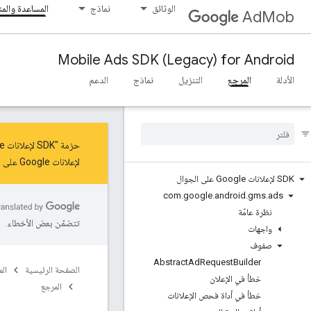
الوثائق
نماذج
المساعدة والم
AdMob
Mobile Ads SDK (Legacy) for Android
الأدلة
المرجع
التنزيل
نماذج
الدعم
حزمة "SDK لإعلانات Google على الأجهزة الجوّالة" في وضع الصيانة للحصول على آخر التحديثات والميزات، عليك
لإعلانات Google على الأجهزة الجوّالة"
SDK لإعلانات Google على الجوال
com
.
google
.
android
.
gms
.
ads
نظرة عامّة
تتضمّن بعض الأخطاء.
واجهات
صفوف
Abstract
Ad
Request
Builder
الصفحة الرئيسية
ال
خطأ في الإعلان
المرجع
خطأ في أداة فحص الإعلانات