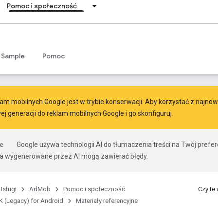
Pomoc i społeczność
Sample
Pomoc
am mobilnych Google jest w trybie konserwacji. Aby korzystać z najnowsz
ej generacji do reklam mobilnych Google
i go skonfiguruj.
Google używa technologii AI do tłumaczenia treści na Twój pref
ia wygenerowane przez AI mogą zawierać błędy.
Usługi
AdMob
Pomoc i społeczność
Czy te
 (Legacy) for Android
Materiały referencyjne