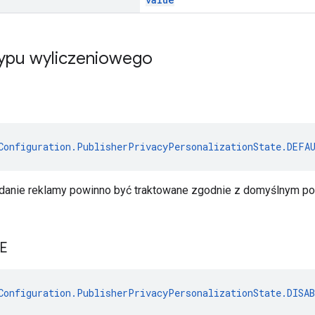
typu wyliczeniowego
Configuration.PublisherPrivacyPersonalizationState.DEFA
ądanie reklamy powinno być traktowane zgodnie z domyślnym p
E
Configuration.PublisherPrivacyPersonalizationState.DISA