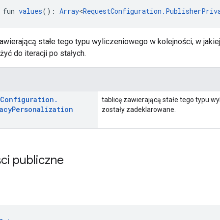
 fun 
values
(): 
Array
<
RequestConfiguration.PublisherPriv
awierającą stałe tego typu wyliczeniowego w kolejności, w jakie
ć do iteracji po stałych.
Configuration
.
tablicę zawierającą stałe tego typu wy
acy
Personalization
zostały zadeklarowane.
ci publiczne