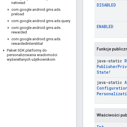
nativead
DISABLED
com
.
google
.
android
.
gms
.
ads
.
preload
com
.
google
.
android
.
gms
.
ads
.
query
ENABLED
com
.
google
.
android
.
gms
.
ads
.
rewarded
com
.
google
.
android
.
gms
.
ads
.
rewardedinterstitial
Funkcje publicz
Pakiet SDK platformy do
personalizowania wiadomości
wyświetlanych użytkownikom
java-static
R
Publisher
Priv
State
!
java-static
A
Configuratio
Personalizat
Właściwości pub
Int