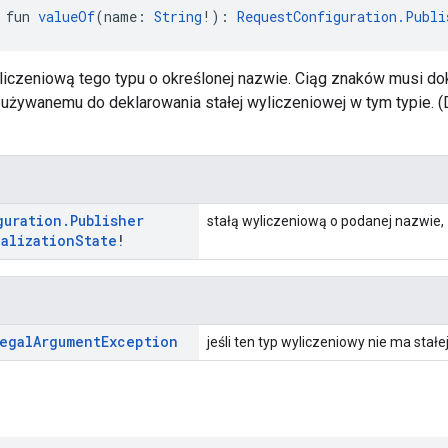
 fun 
valueOf
(name: 
String
!): 
RequestConfiguration.Publi
liczeniową tego typu o określonej nazwie. Ciąg znaków musi d
i używanemu do deklarowania stałej wyliczeniowej w tym typie.
guration
.
Publisher
stałą wyliczeniową o podanej nazwie,
alization
State
!
egal
Argument
Exception
jeśli ten typ wyliczeniowy nie ma stał