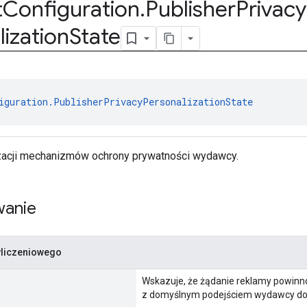
t
Configuration
.
Publisher
Privacy
lization
State
iguration.PublisherPrivacyPersonalizationState
zacji mechanizmów ochrony prywatności wydawcy.
anie
yliczeniowego
Wskazuje, że żądanie reklamy powinn
z domyślnym podejściem wydawcy do 