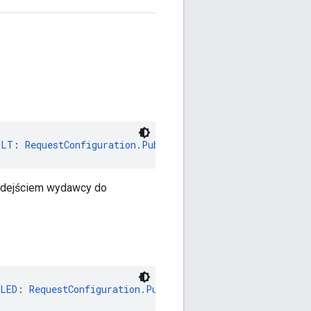
ULT
: 
RequestConfiguration.PublisherPrivacyPersonalizatio
odejściem wydawcy do
BLED
: 
RequestConfiguration.PublisherPrivacyPersonalizati