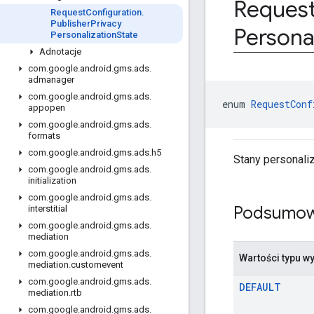
Reques
Request
Configuration
.
Publisher
Privacy
Persona
Personalization
State
Adnotacje
com
.
google
.
android
.
gms
.
ads
.
admanager
com
.
google
.
android
.
gms
.
ads
.
enum 
RequestConf
appopen
com
.
google
.
android
.
gms
.
ads
.
formats
com
.
google
.
android
.
gms
.
ads
.
h5
Stany personali
com
.
google
.
android
.
gms
.
ads
.
initialization
com
.
google
.
android
.
gms
.
ads
.
Podsumow
interstitial
com
.
google
.
android
.
gms
.
ads
.
mediation
com
.
google
.
android
.
gms
.
ads
.
Wartości typu w
mediation
.
customevent
com
.
google
.
android
.
gms
.
ads
.
DEFAULT
mediation
.
rtb
com
.
google
.
android
.
gms
.
ads
.