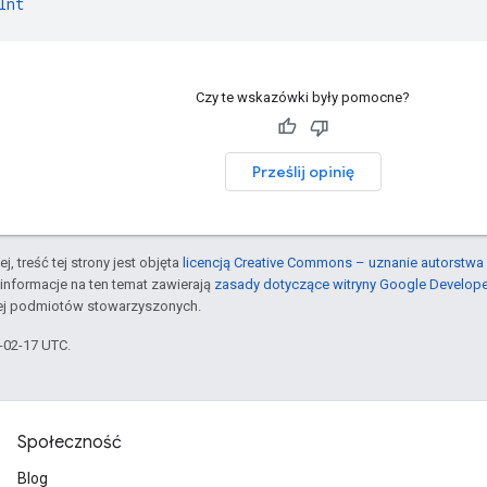
Int
Czy te wskazówki były pomocne?
Prześlij opinię
j, treść tej strony jest objęta
licencją Creative Commons – uznanie autorstwa 
informacje na ten temat zawierają
zasady dotyczące witryny Google Develop
jej podmiotów stowarzyszonych.
6-02-17 UTC.
Społeczność
Blog