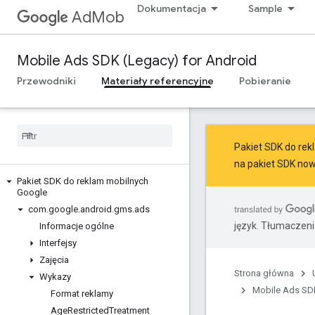
Dokumentacja
Sample
AdMob
Mobile Ads SDK (Legacy) for Android
Przewodniki
Materiały referencyjne
Pobieranie
Pakiet SDK do rekl
na
pakiet SDK now
Pakiet SDK do reklam mobilnych
Google
com
.
google
.
android
.
gms
.
ads
język. Tłumaczen
Informacje ogólne
Interfejsy
Zajęcia
Strona główna
Wykazy
Mobile Ads SDK
Format reklamy
Age
Restricted
Treatment