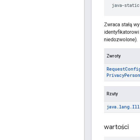
java-static
Zwraca stałą wy
identyfikatorow
niedozwolone).
Zwroty
Request
Confi
Privacy
Person
Rzuty
java
.
lang
.
Ill
wartości