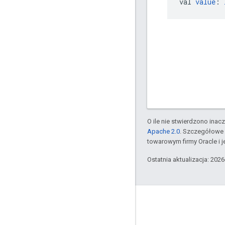
val 
value
: 
O ile nie stwierdzono inacze
Apache 2.0
. Szczegółowe 
towarowym firmy Oracle i 
Ostatnia aktualizacja: 202
Komunikacja
Google Developer Program