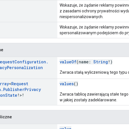
Wskazuje, że żądanie reklamy powinn
z zasadami ochrony prywatności wyd
niespersonalizowanych.
Wskazuje, że żądanie reklamy powinn
spersonalizowanym podejściem do pr
ne
equest
Configuration
.
valueOf
(name:
String
!)
acy
Personalization
Zwraca stałą wyliczeniową tego typu 
rray
<
Request
values
()
n
.
Publisher
Privacy
Zwraca tablicę zawierającą stałe tego
ion
State
!>!
w jakiej zostały zadeklarowane.
liczne
value