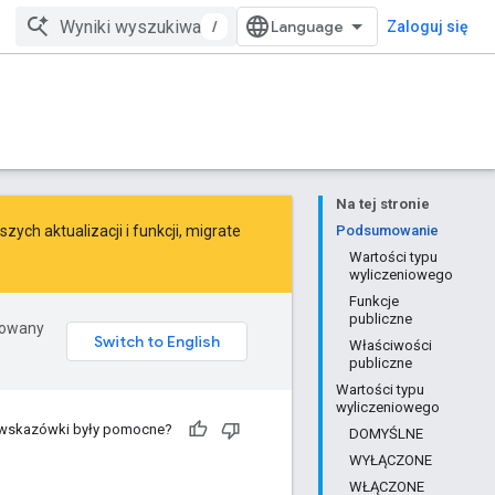
/
Zaloguj się
Na tej stronie
ych aktualizacji i funkcji,
migrate
Podsumowanie
Wartości typu
wyliczeniowego
Funkcje
publiczne
erowany
Właściwości
publiczne
Wartości typu
wyliczeniowego
 wskazówki były pomocne?
DOMYŚLNE
WYŁĄCZONE
WŁĄCZONE