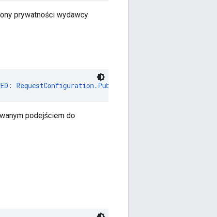
rony prywatności wydawcy
LED
: 
RequestConfiguration.PublisherPrivacyPersonalizatio
zowanym podejściem do