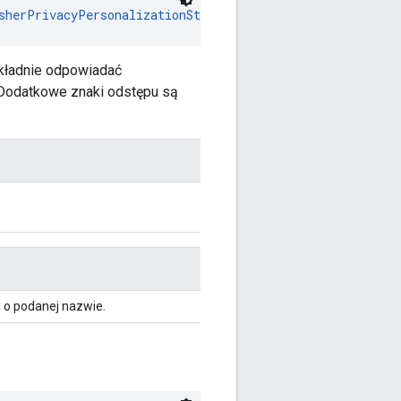
sherPrivacyPersonalizationState
!
okładnie odpowiadać
 (Dodatkowe znaki odstępu są
ej o podanej nazwie.