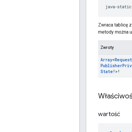
java-static
Zwraca tablicę z
metody można uży
Zwroty
Array
<
Request
Publisher
Priv
State
!>!
Właściwoś
wartość