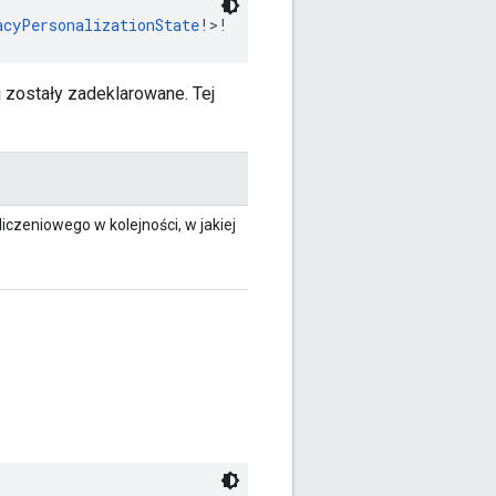
acyPersonalizationState
!>!
j zostały zadeklarowane. Tej
liczeniowego w kolejności, w jakiej