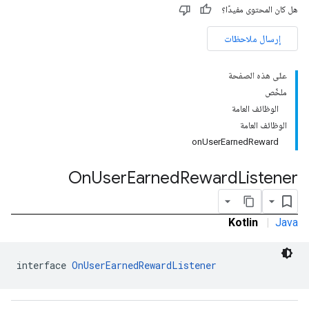
هل كان المحتوى مفيدًا؟
إرسال ملاحظات
com.google
على هذه الصفحة
c
ملخّص
الوظائف العامة
الوظائف العامة
onUserEarnedReward
On
User
Earned
Reward
Listener
com.goo
Kotlin
|
Java
interface 
OnUserEarnedRewardListener