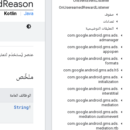
d
Reason
On
Event
Event
Listener
On
Userearned
Reward
Listener
Kotlin
|
Java
صفوف
تعدادات
التعليقات التوضيحية
com
.
google
.
android
.
gms
.
ads
.
admanager
com
.
google
.
android
.
gms
.
ads
.
appopen
عنصر يُستخدَم لتمث
com
.
google
.
android
.
gms
.
ads
.
formats
com
.
google
.
android
.
gms
.
ads
.
h5
ملخّص
com
.
google
.
android
.
gms
.
ads
.
initialization
com
.
google
.
android
.
gms
.
ads
.
interstitial
الوظائف العامة
com
.
google
.
android
.
gms
.
ads
.
mediation
String
!
com
.
google
.
android
.
gms
.
ads
.
mediation
.
customevent
com
.
google
.
android
.
gms
.
ads
.
mediation
.
rtb