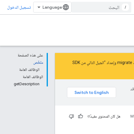
/
تسجيل الدخول
على هذه الصفحة
migrate
و
إعداد "الجيل التالي من SDK
ملخّص
الوظائف العامة
الوظائف العامة
getDescription
وقد
M
هل كان المحتوى مفيدًا؟