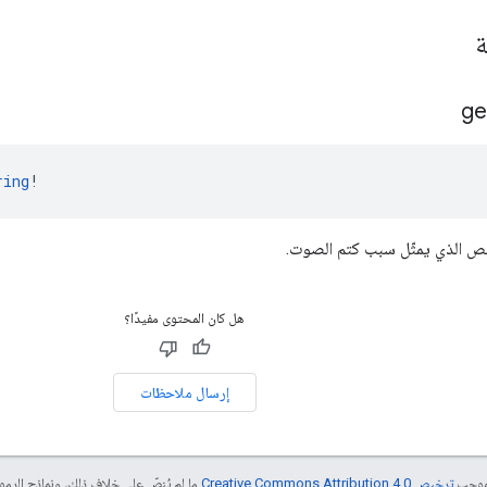
ة
ge
ring
!
ص الذي يمثّل سبب كتم الصوت.
هل كان المحتوى مفيدًا؟
إرسال ملاحظات
بموجب
ترخيص Creative Commons Attribution 4.0‏
ما لم يُنصّ على خلاف ذلك، ونماذج الر