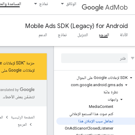
الوثائق
نماذج
المساعدة والم
AdMob
Mobile Ads SDK (Legacy) for Android
الأدلة
المرجع
التنزيل
نماذج
الدعم
حزمة "SDK لإعلانات Google على الأجهزة الجوّالة" في وضع الصيانة للحصول على آخر التحديثات والميزات، عليك
لإعلانات Google على الأجهزة الجوّالة"
SDK لإعلانات Google على الجوال
com
.
google
.
android
.
gms
.
ads
نظرة عامّة
تتضمّن بعض الأخطاء.
واجهات
Media
Content
كتم صوت هذا المستمع الإعلاني
الصفحة الرئيسية
ال
تجاهل سبب الإعلان هذا
المرجع
On
Ad
Scanor
Closed
Listener