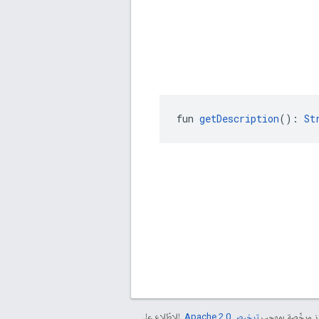
fun 
getDescription
(): 
St
موز مرخّصة بموجب
ترخيص Apache 2.0‏
. للاطّلاع على