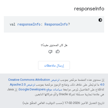
response
Info
val 
responseInfo
: 
ResponseInfo
?
هل كان المحتوى مفيدًا؟
إرسال ملاحظات
إنّ محتوى هذه الصفحة مرخّص بموجب
ترخيص Creative Commons Attribution
4.0‏
ما لم يُنصّ على خلاف ذلك، ونماذج الرموز مرخّصة بموجب
ترخيص Apache 2.0‏
.
للاطّلاع على التفاصيل، يُرجى مراجعة
سياسات موقع Google Developers‏
. إنّ Java
هي علامة تجارية مسجَّلة لشركة Oracle و/أو شركائها التابعين.
تاريخ التعديل الأخير: 2026-02-17 (حسب التوقيت العالمي المتفَّق عليه)