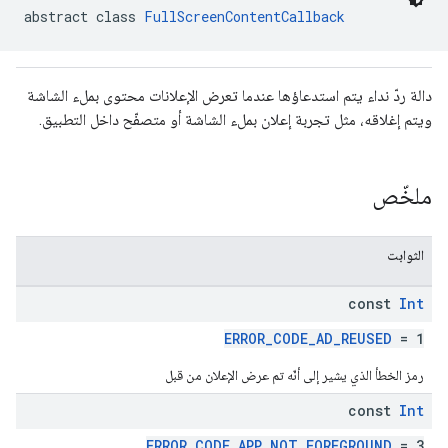
abstract class 
FullScreenContentCallback
دالة ردّ نداء يتم استدعاؤها عندما تعرض الإعلانات محتوى بملء الشاشة
ويتم إغلاقه، مثل تجربة إعلان بملء الشاشة أو متصفّح داخل التطبيق.
com.google
c
ملخّص
الثوابت
com.goo
const
Int
ERROR_CODE_AD_REUSED
= 1
رمز الخطأ الذي يشير إلى أنّه تم عرض الإعلان من قبل
const
Int
ERROR_CODE_APP_NOT_FOREGROUND
= 3