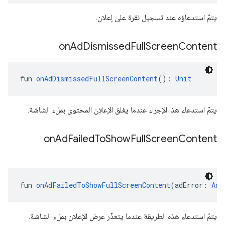
يتمّ استدعاؤه عند تسجيل نقرة على إعلان.
on
Ad
Dismissed
Full
Screen
Content
fun 
onAdDismissedFullScreenContent
(): 
Unit
يتمّ استدعاء هذا الإجراء عندما يغلق الإعلان المحتوى بملء الشاشة.
on
Ad
Failed
To
Show
Full
Screen
Content
fun 
onAdFailedToShowFullScreenContent
(adError: 
AdE
يتمّ استدعاء هذه الطريقة عندما يتعذّر عرض الإعلان بملء الشاشة.