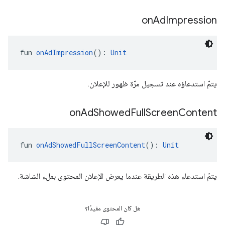
on
Ad
Impression
fun 
onAdImpression
(): 
Unit
يتمّ استدعاؤه عند تسجيل مرّة ظهور للإعلان.
on
Ad
Showed
Full
Screen
Content
fun 
onAdShowedFullScreenContent
(): 
Unit
يتمّ استدعاء هذه الطريقة عندما يعرض الإعلان المحتوى بملء الشاشة.
هل كان المحتوى مفيدًا؟