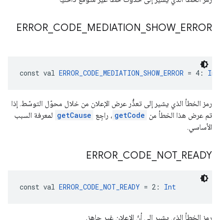
ERROR
_
CODE
_
MEDIATION
_
SHOW
_
ERROR
const val 
ERROR_CODE_MEDIATION_SHOW_ERROR
 = 4: 
Int
رمز الخطأ الذي يشير إلى تعذُّر عرض الإعلان من خلال محوّل التوسّط. إذا
تم عرض هذا الخطأ من
getCode
، راجِع
getCause
لمعرفة السبب
الأساسي.
ERROR
_
CODE
_
NOT
_
READY
const val 
ERROR_CODE_NOT_READY
 = 2: 
Int
رمز الخطأ الذي يشير إلى أنّ الإعلان غير جاهز.