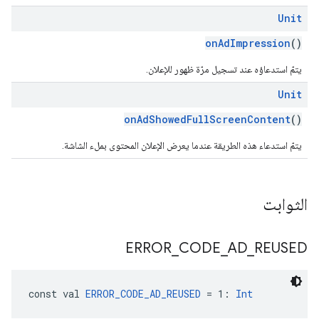
Unit
onAdImpression
()
يتمّ استدعاؤه عند تسجيل مرّة ظهور للإعلان.
Unit
onAdShowedFullScreenContent
()
يتمّ استدعاء هذه الطريقة عندما يعرض الإعلان المحتوى بملء الشاشة.
الثوابت
ERROR
_
CODE
_
AD
_
REUSED
const val 
ERROR_CODE_AD_REUSED
 = 1: 
Int