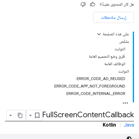
هل كان المحتوى مفيدًا؟
إرسال ملاحظات
على هذه الصفحة
ملخّص
الثوابت
طُرق وضع التصميم العامة
الوظائف العامة
الثوابت
ERROR
_
CODE
_
AD
_
REUSED
ERROR
_
CODE
_
APP
_
NOT
_
FOREGROUND
ERROR
_
CODE
_
INTERNAL
_
ERROR
Full
Screen
Content
Callback
Kotlin
|
Java