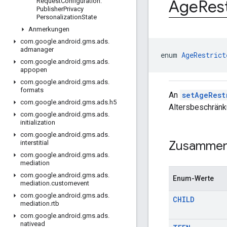
Age
Res
Request
Configuration
.
Publisher
Privacy
Personalization
State
Anmerkungen
com
.
google
.
android
.
gms
.
ads
.
admanager
enum 
AgeRestrict
com
.
google
.
android
.
gms
.
ads
.
appopen
com
.
google
.
android
.
gms
.
ads
.
formats
An
setAgeRest
com
.
google
.
android
.
gms
.
ads
.
h5
Altersbeschränk
com
.
google
.
android
.
gms
.
ads
.
initialization
com
.
google
.
android
.
gms
.
ads
.
Zusammen
interstitial
com
.
google
.
android
.
gms
.
ads
.
mediation
com
.
google
.
android
.
gms
.
ads
.
Enum-Werte
mediation
.
customevent
com
.
google
.
android
.
gms
.
ads
.
CHILD
mediation
.
rtb
com
.
google
.
android
.
gms
.
ads
.
nativead