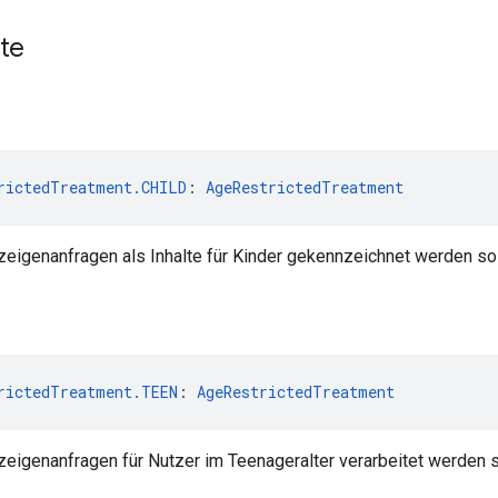
te
rictedTreatment.CHILD
: 
AgeRestrictedTreatment
zeigenanfragen als Inhalte für Kinder gekennzeichnet werden sol
rictedTreatment.TEEN
: 
AgeRestrictedTreatment
zeigenanfragen für Nutzer im Teenageralter verarbeitet werden s