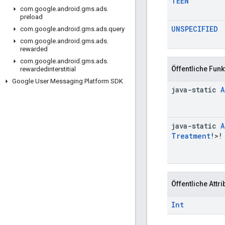
TEEN
com
.
google
.
android
.
gms
.
ads
.
preload
UNSPECIFIED
com
.
google
.
android
.
gms
.
ads
.
query
com
.
google
.
android
.
gms
.
ads
.
rewarded
com
.
google
.
android
.
gms
.
ads
.
Öffentliche Funk
rewardedinterstitial
Google User Messaging Platform SDK
java-static
A
java-static
A
Treatment
!>!
Öffentliche Attri
Int