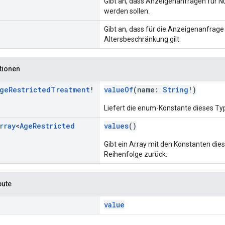
Gibt an, dass Anzeigenanfragen für N
werden sollen.
Gibt an, dass für die Anzeigenanfrage
Altersbeschränkung gilt.
tionen
ge
Restricted
Treatment
!
valueOf
(name:
String
!)
Liefert die enum-Konstante dieses 
rray
<
Age
Restricted
values
()
Gibt ein Array mit den Konstanten die
Reihenfolge zurück.
bute
value