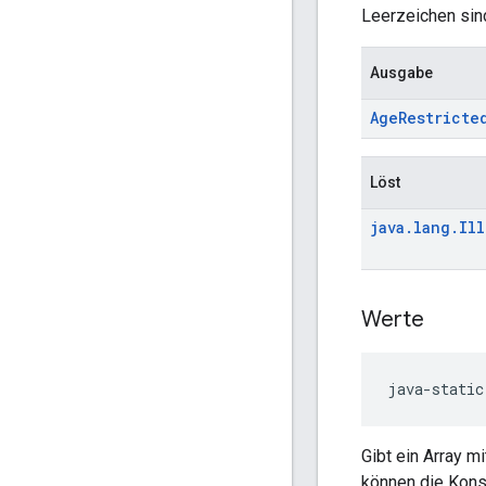
Leerzeichen sind
Ausgabe
Age
Restricte
Löst
java
.
lang
.
Ill
Werte
java-static
Gibt ein Array m
können die Kons