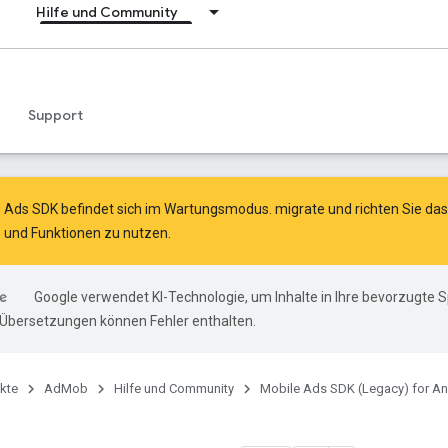
Hilfe und Community
Support
e Ads SDK befindet sich im Wartungsmodus.
migrate
und
richten Sie d
 und Funktionen zu nutzen.
Google verwendet KI-Technologie, um Inhalte in Ihre bevorzugte 
-Übersetzungen können Fehler enthalten.
kte
AdMob
Hilfe und Community
Mobile Ads SDK (Legacy) for An