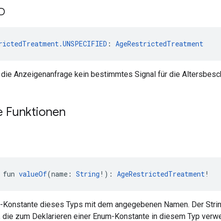
D
rictedTreatment.UNSPECIFIED
: 
AgeRestrictedTreatment
r die Anzeigenanfrage kein bestimmtes Signal für die Altersbesch
e Funktionen
 fun 
valueOf
(name: 
String
!): 
AgeRestrictedTreatment
!
m-Konstante dieses Typs mit dem angegebenen Namen. Der Strin
 die zum Deklarieren einer Enum-Konstante in diesem Typ verwe