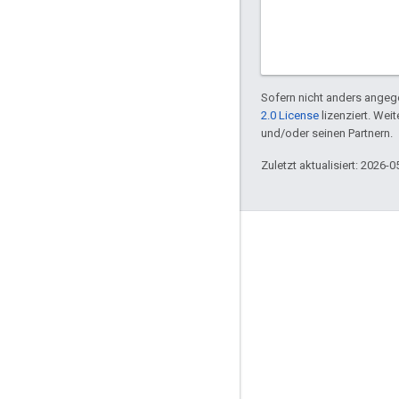
Sofern nicht anders angege
2.0 License
lizenziert. Wei
und/oder seinen Partnern.
Zuletzt aktualisiert: 2026-0
Engagieren
Google Developer Program
Google Developer Groups
Google Developer Experts
Accelerators
Google Cloud & NVIDIA