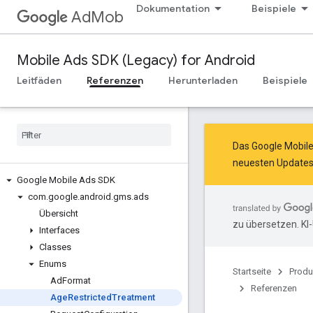
Dokumentation
Beispiele
AdMob
Mobile Ads SDK (Legacy) for Android
Leitfäden
Referenzen
Herunterladen
Beispiele
Das Google Mobil
neuesten Updates
Google Mobile Ads SDK
com
.
google
.
android
.
gms
.
ads
Übersicht
zu übersetzen. KI
Interfaces
Classes
Enums
Startseite
Produ
Ad
Format
Referenzen
Age
Restricted
Treatment