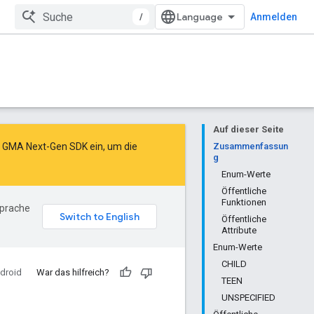
/
Anmelden
Auf dieser Seite
as GMA Next-Gen SDK ein
, um die
Zusammenfassun
g
Enum-Werte
Öffentliche
Funktionen
Sprache
Öffentliche
Attribute
Enum-Werte
CHILD
droid
War das hilfreich?
TEEN
UNSPECIFIED