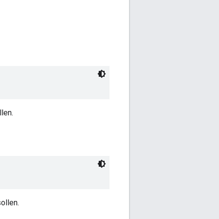
len.
ollen.