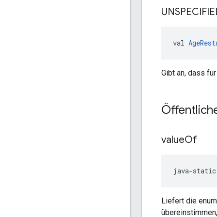
UNSPECIFIE
val 
AgeRest
Gibt an, dass fü
Öffentlich
value
Of
java-static
Liefert die enu
übereinstimmen,