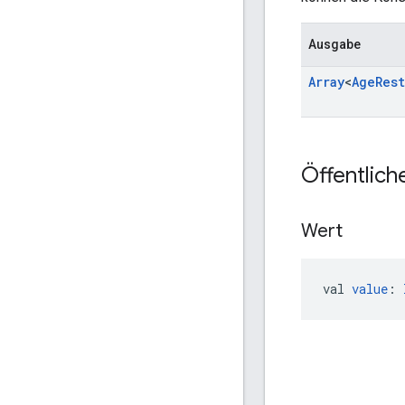
Ausgabe
Array
<
Age
Res
Öffentlich
Wert
val 
value
: 