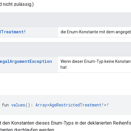
 nicht zulässig.)
d
Treatment
!
die Enum-Konstante mit dem angege
egal
Argument
Exception
Wenn dieser Enum-Typ keine Konsta
hat
 fun 
values
(): 
Array
<
AgeRestrictedTreatment
!>!
it den Konstanten dieses Enum-Typs in der deklarierten Reihenf
tanten durchlaufen werden.