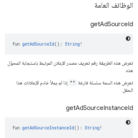
الوظائف العامة
get
Ad
Source
Id
fun 
getAdSourceId
(): 
String
!
تعرض هذه الطريقة رقم تعريف مصدر الإعلان المرتبط باستجابة المحوّل
هذه.
تعرِض هذه السمة سلسلة فارغة
""
إذا لم يملأ خادم الإعلانات هذا
الحقل.
get
Ad
Source
Instance
Id
fun 
getAdSourceInstanceId
(): 
String
!