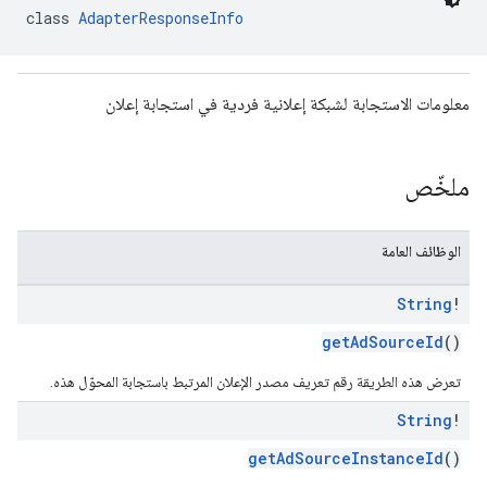
class 
AdapterResponseInfo
معلومات الاستجابة لشبكة إعلانية فردية في استجابة إعلان
com.google
c
ملخّص
الوظائف العامة
String
!
com.goo
getAdSourceId
()
تعرض هذه الطريقة رقم تعريف مصدر الإعلان المرتبط باستجابة المحوّل هذه.
String
!
getAdSourceInstanceId
()