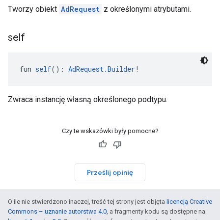
Tworzy obiekt
AdRequest
z określonymi atrybutami.
self
fun 
self
(): 
AdRequest.Builder
!
Zwraca instancję własną określonego podtypu.
Czy te wskazówki były pomocne?
Prześlij opinię
O ile nie stwierdzono inaczej, treść tej strony jest objęta
licencją Creative
Commons – uznanie autorstwa 4.0
, a fragmenty kodu są dostępne na