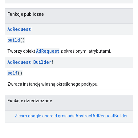
Funkcje publiczne
Ad
Request
!
build
()
AdRequest
Tworzy obiekt
z określonymi atrybutami.
Ad
Request
.
Builder
!
self
()
Zwraca instancję własną określonego podtypu.
Funkcje dziedziczone
Z
com.google.android.gms.ads.AbstractAdRequestBuilder