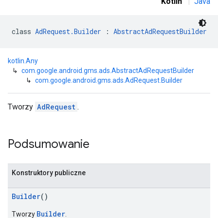
Kotlin
|
Java
r
class 
AdRequest.Builder
 : 
AbstractAdRequestBuilder
kotlin.Any
↳
com.google.android.gms.ads.AbstractAdRequestBuilder
n
↳
com.google.android.gms.ads.AdRequest.Builder
Tworzy
AdRequest
.
customevent
tb
Podsumowanie
Konstruktory publiczne
rstitial
Builder
()
Builder
Tworzy
.