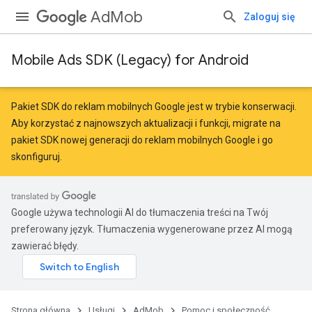
AdMob
Zaloguj się
Mobile Ads SDK (Legacy) for Android
Pakiet SDK do reklam mobilnych Google jest w trybie konserwacji.
Aby korzystać z najnowszych aktualizacji i funkcji,
migrate
na
pakiet SDK nowej generacji do reklam mobilnych Google
i go
skonfiguruj.
Google używa technologii AI do tłumaczenia treści na Twój
preferowany język. Tłumaczenia wygenerowane przez AI mogą
zawierać błędy.
Strona główna
Usługi
AdMob
Pomoc i społeczność