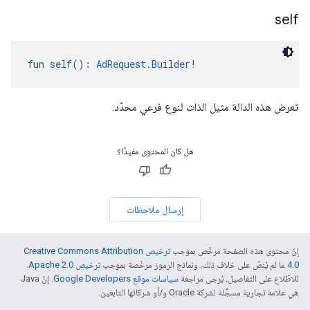
self
fun 
self
(): 
AdRequest.Builder
!
تعرض هذه الدالة مثيل الذات لنوع فرعي محدّد.
هل كان المحتوى مفيدًا؟
إرسال ملاحظات
إنّ محتوى هذه الصفحة مرخّص بموجب
ترخيص Creative Commons Attribution
4.0‏
ما لم يُنصّ على خلاف ذلك، ونماذج الرموز مرخّصة بموجب
ترخيص Apache 2.0‏
.
للاطّلاع على التفاصيل، يُرجى مراجعة
سياسات موقع Google Developers‏
. إنّ Java
هي علامة تجارية مسجَّلة لشركة Oracle و/أو شركائها التابعين.