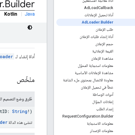
r
.
Builder
أداة معالجة المستمعين
Ad
Load
Callback
Kotlin
|
Java
أداة تحميل الإعلانات
Ad
Loader
.
Builder
طلب الإعلان
أداة إنشاء طلبات الإعلان
حجم الإعلان
القيمة الإعلانية
أداة إنشاء لـ
oader
مشاهدة الإعلان
معلومات استجابة المحوّل
مشاهدة الإعلانات الأساسية
ملخّص
معاودة الاتصال بمحتوى ملء الشاشة
خطأ في تحميل الإعلان
أدوات الوساطة
طُرق وضع التصميم الع
إعلانات الجوّال
إعداد الطلب
itID:
String
!)
Request
Configuration
.
Builder
der
تنشئ هذه الدالة
معلومات الاستجابة
معلومات الإصدار