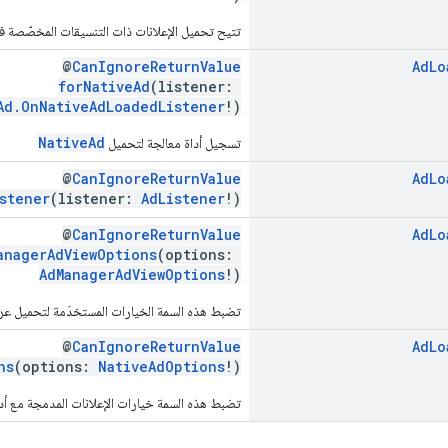
تتيح تحميل الإعلانات ذات التنسيقات المخصّصة 
@
CanIgnoreReturnValue
Ad
Lo
forNativeAd
(listener:
Ad.OnNativeAdLoadedListener
!)
NativeAd
تسجيل أداة معالجة لتحميل
@
CanIgnoreReturnValue
Ad
Lo
stener
(listener:
AdListener
!)
@
CanIgnoreReturnValue
Ad
Lo
anagerAdViewOptions
(options:
AdManagerAdViewOptions
!)
تضبط هذه السمة الخيارات المستخدَمة لتحميل عرض إعل
@
CanIgnoreReturnValue
Ad
Lo
ns
(options:
NativeAdOptions
!)
تضبط هذه السمة خيارات الإعلانات المدمجة مع أداة