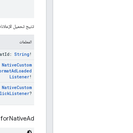
تتيح تحميل الإعلان
المعلمات
at
Id:
String
!
:
Native
Custom
ormat
Ad
Loaded
Listener
!
:
Native
Custom
lick
Listener
?
for
Native
Ad