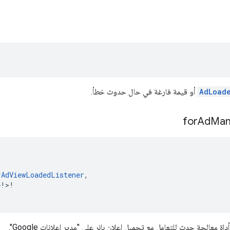
AdLoad
أو قيمة فارغة في حال حدوث خطأ.
for
Ad
Man
rAdViewLoadedListener
,
e
!>!
ة معالجة حدث للتعامل مع تحميل إعلان بانر على "مدير إعلانات Google".