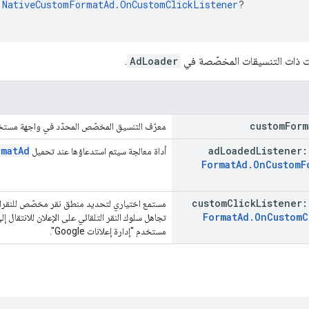
 
NativeCustomFormatAd.OnCustomClickListener
?
ات ذات التنسيقات المخصّصة في
AdLoader
.
custom
Form
معرّف التنسيق المخصّص المحدّد في واجهة مستخدم "مد
rmatAd
ad
Loaded
Listener
أداة معالجة سيتم استدعاؤها عند تحميل
Format
Ad
.
On
Custom
F
custom
Click
Listener
مستمع اختياري لتحديد منطق نقر مخصّص للنقرات 
Format
Ad
.
On
Custom
C
مستخدم "إدارة إعلانات Google".