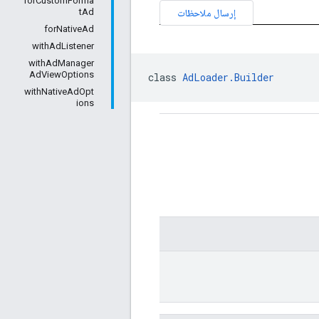
forCustomForma
إرسال ملاحظات
tAd
forNativeAd
withAdListener
withAdManager
AdViewOptions
class 
AdLoader.Builder
withNativeAdOpt
ions