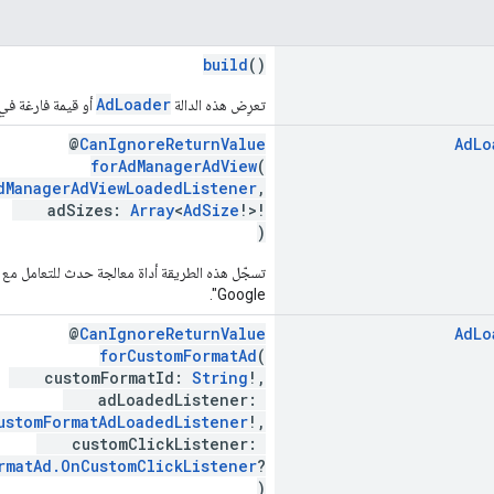
build
()
AdLoader
تعرِض هذه الدالة
أو قيمة فارغة ف
@
CanIgnoreReturnValue
Ad
Lo
forAdManagerAdView
(
dManagerAdViewLoadedListener
,
adSizes:
Array
<
AdSize
!>!
)
تسجّل هذه الطريقة أداة معالجة حدث للتعامل مع ت
Google".
@
CanIgnoreReturnValue
Ad
Lo
forCustomFormatAd
(
customFormatId:
String
!,
adLoadedListener:
ustomFormatAdLoadedListener
!,
customClickListener:
rmatAd.OnCustomClickListener
?
)