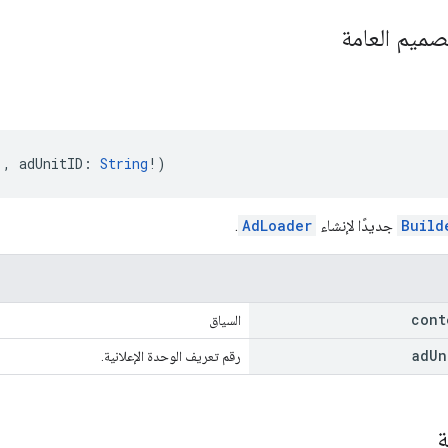
صميم العامة
!, adUnitID: 
String
!)
Build
جديدًا لإنشاء
AdLoader
.
con
السياق
ad
Un
رقم تعريف الوحدة الإعلانية.
ة