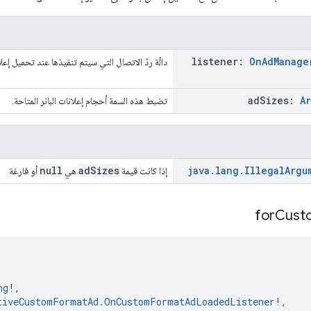
listener:
On
Ad
Manage
دالّة ردّ الاتصال التي سيتم تنفيذها عند تحميل إعلا
ad
Sizes:
Ar
تضبط هذه السمة أحجام إعلانات البانر المتاحة.
null
adSizes
java
.
lang
.
Illegal
Argu
إذا كانت قيمة
هي
أو فارغة
for
Cust
ng
!,
tiveCustomFormatAd.OnCustomFormatAdLoadedListener
!,