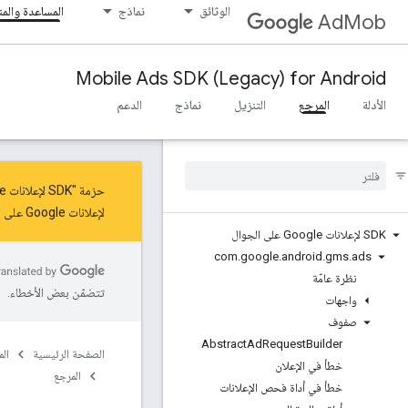
الوثائق
نماذج
المساعدة والم
AdMob
Mobile Ads SDK (Legacy) for Android
الأدلة
المرجع
التنزيل
نماذج
الدعم
حزمة "SDK لإعلانات Google على الأجهزة الجوّالة" في وضع الصيانة للحصول على آخر التحديثات والميزات، عليك
لإعلانات Google على الأجهزة الجوّالة"
SDK لإعلانات Google على الجوال
com
.
google
.
android
.
gms
.
ads
نظرة عامّة
تتضمّن بعض الأخطاء.
واجهات
صفوف
Abstract
Ad
Request
Builder
الصفحة الرئيسية
ال
خطأ في الإعلان
المرجع
خطأ في أداة فحص الإعلانات