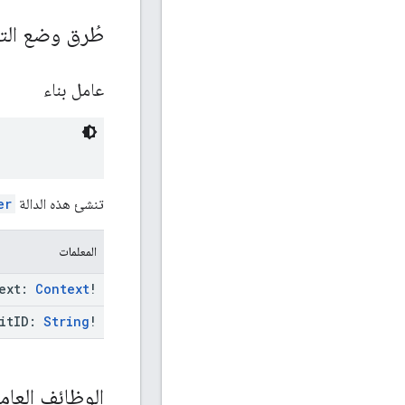
طُرق وضع الت
عامل بناء
تنشئ هذه الدالة
er
المعلمات
text:
Context
!
it
ID:
String
!
الوظائف العام