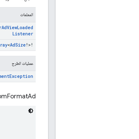
المعلمات
r
Ad
View
Loaded
Listener
ray
<
Ad
Size
!>!
عمليات الطرح
ment
Exception
om
Format
Ad