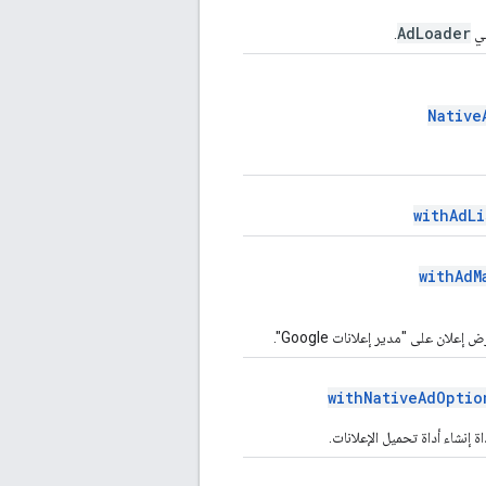
AdLoader
في
.
Native
withAdLi
withAdM
ان على "مدير إعلانات Google".
withNativeAdOptio
 إنشاء أداة تحميل الإعلانات.