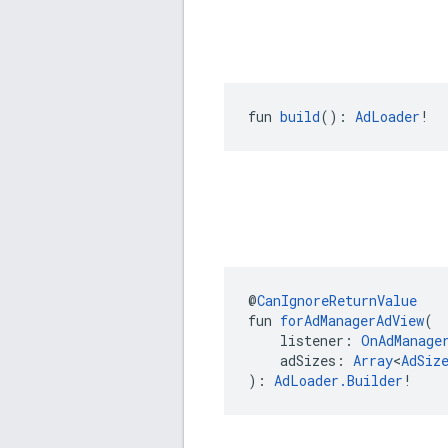
fun 
build
(): 
AdLoader
!
@
CanIgnoreReturnValue
fun 
forAdManagerAdView
(
    listener: 
OnAdManage
    adSizes: 
Array
<
AdSiz
): 
AdLoader.Builder
!