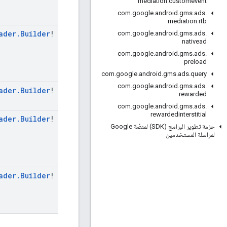
mediation
.
customevent
com
.
google
.
android
.
gms
.
ads
.
mediation
.
rtb
ader
.
Builder
!
com
.
google
.
android
.
gms
.
ads
.
nativead
com
.
google
.
android
.
gms
.
ads
.
preload
com
.
google
.
android
.
gms
.
ads
.
query
com
.
google
.
android
.
gms
.
ads
.
ader
.
Builder
!
rewarded
com
.
google
.
android
.
gms
.
ads
.
rewardedinterstitial
ader
.
Builder
!
حزمة تطوير البرامج (SDK) لمنصّة Google
لمراسلة المستخدمين
ader
.
Builder
!