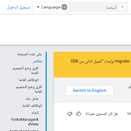
/
تسجيل الدخول
على هذه الصفحة
migrate
و
إعداد "الجيل التالي من SDK
ملخّص
طُرق وضع التصميم
العامة
الوظائف العامة
وقد
طُرق وضع التصميم
العامة
عامل بناء
الوظائف العامة
إنشاء
M
هل كان المحتوى مفيدًا؟
forAdManagerA
dView