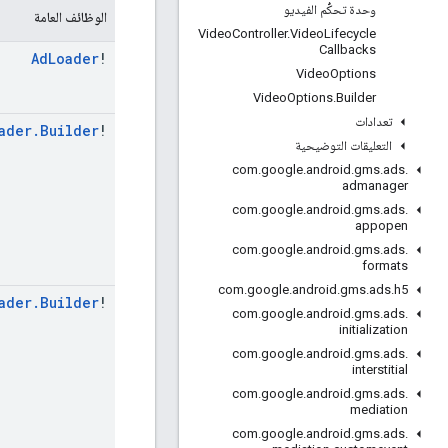
وحدة تحكُّم الفيديو
الوظائف العامة
Video
Controller
.
Video
Lifecycle
Callbacks
Ad
Loader
!
Video
Options
Video
Options
.
Builder
تعدادات
ader
.
Builder
!
التعليقات التوضيحية
com
.
google
.
android
.
gms
.
ads
.
admanager
com
.
google
.
android
.
gms
.
ads
.
appopen
com
.
google
.
android
.
gms
.
ads
.
formats
com
.
google
.
android
.
gms
.
ads
.
h5
ader
.
Builder
!
com
.
google
.
android
.
gms
.
ads
.
initialization
com
.
google
.
android
.
gms
.
ads
.
interstitial
com
.
google
.
android
.
gms
.
ads
.
mediation
com
.
google
.
android
.
gms
.
ads
.