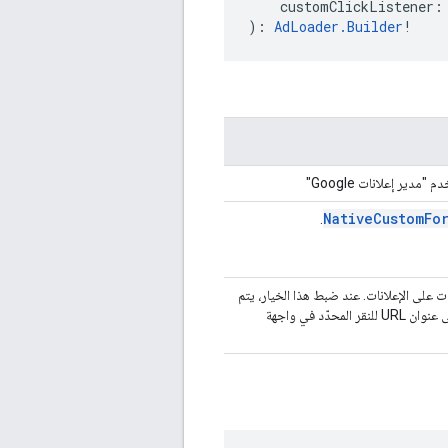
    customClickListener:
): 
AdLoader.Builder
!
ير إعلانات Google"
NativeCustomFo
.
على الإعلانات. عند ضبط هذا الخيار، يتم
تجاهل سلوك النقر التلقائي على الإعلان للانتقال إلى عنوان URL للنقر المحدّد في واجهة