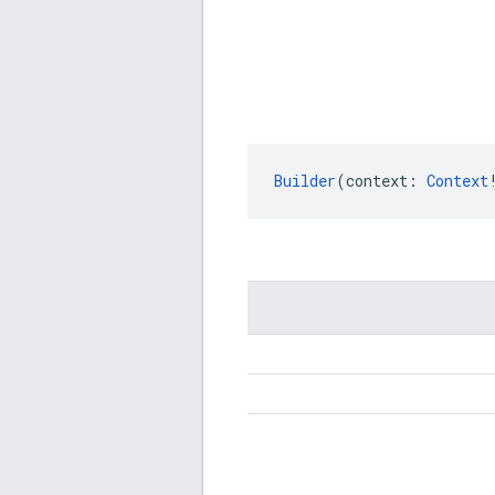
Builder
(context: 
Context