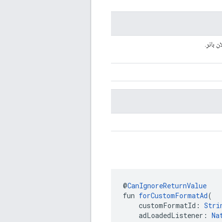
ن بانر.
@
CanIgnoreReturnValue
fun 
forCustomFormatAd
(
    customFormatId: 
Stri
    adLoadedListener: 
Na