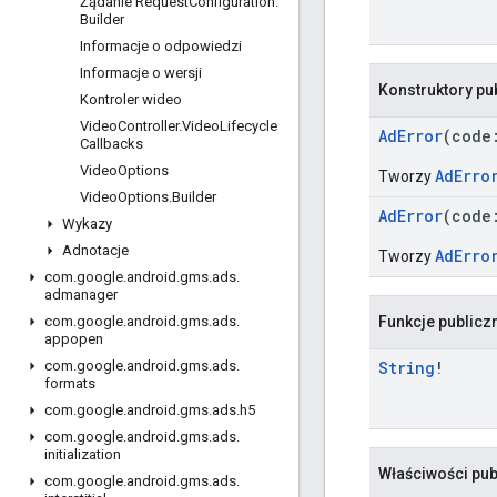
Żądanie Request
Configuration
.
Builder
Informacje o odpowiedzi
Informacje o wersji
Konstruktory pu
Kontroler wideo
Video
Controller
.
Video
Lifecycle
AdError
(cod
Callbacks
Video
Options
AdErro
Tworzy
Video
Options
.
Builder
AdError
(cod
Wykazy
Adnotacje
AdErro
Tworzy
com
.
google
.
android
.
gms
.
ads
.
admanager
Funkcje publicz
com
.
google
.
android
.
gms
.
ads
.
appopen
String
!
com
.
google
.
android
.
gms
.
ads
.
formats
com
.
google
.
android
.
gms
.
ads
.
h5
com
.
google
.
android
.
gms
.
ads
.
initialization
Właściwości pub
com
.
google
.
android
.
gms
.
ads
.