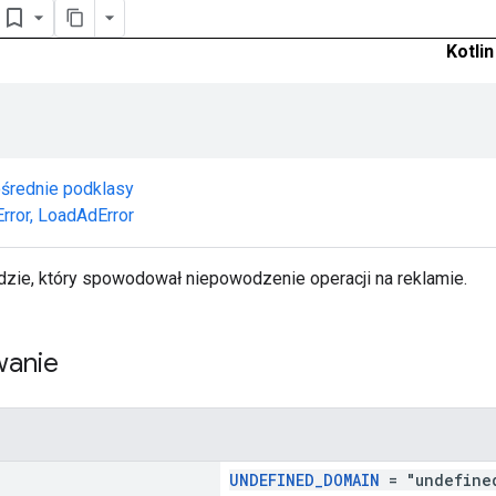
Kotlin
średnie podklasy
rror
,
LoadAdError
ędzie, który spowodował niepowodzenie operacji na reklamie.
anie
!
UNDEFINED_DOMAIN
= "undefine