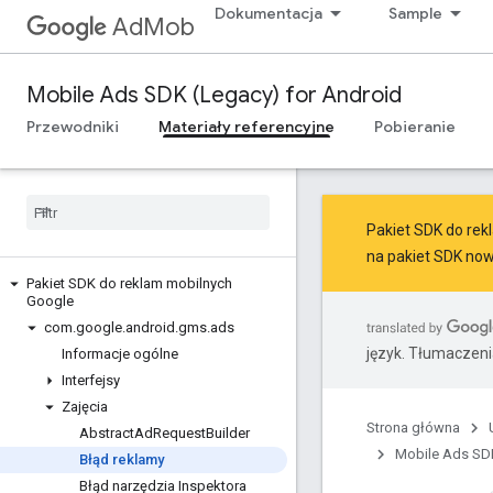
Dokumentacja
Sample
AdMob
Mobile Ads SDK (Legacy) for Android
Przewodniki
Materiały referencyjne
Pobieranie
Pakiet SDK do rekl
na
pakiet SDK now
Pakiet SDK do reklam mobilnych
Google
com
.
google
.
android
.
gms
.
ads
język. Tłumaczen
Informacje ogólne
Interfejsy
Zajęcia
Strona główna
Abstract
Ad
Request
Builder
Mobile Ads SDK
Błąd reklamy
Błąd narzędzia Inspektora