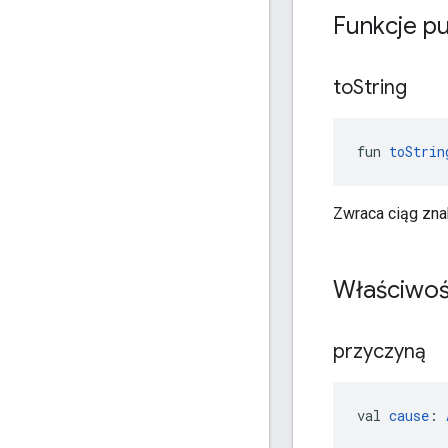
Funkcje pu
to
String
fun 
toStrin
Zwraca ciąg zna
Właściwoś
przyczyną
val 
cause
: 