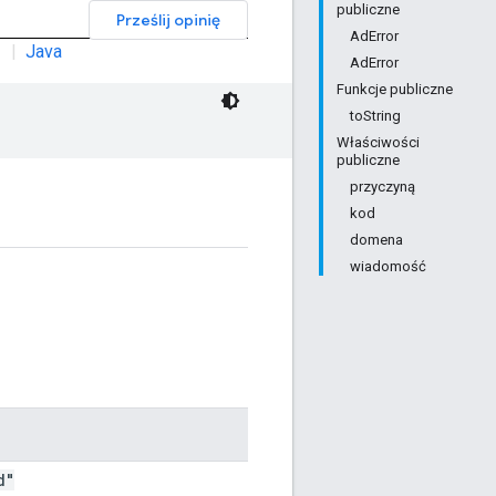
publiczne
Prześlij opinię
AdError
|
Java
AdError
Funkcje publiczne
toString
Właściwości
publiczne
przyczyną
kod
domena
wiadomość
d"