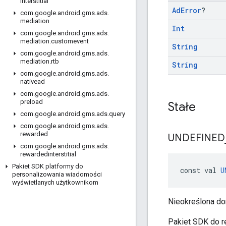
interstitial
Ad
Error
?
com
.
google
.
android
.
gms
.
ads
.
mediation
Int
com
.
google
.
android
.
gms
.
ads
.
mediation
.
customevent
String
com
.
google
.
android
.
gms
.
ads
.
mediation
.
rtb
String
com
.
google
.
android
.
gms
.
ads
.
nativead
com
.
google
.
android
.
gms
.
ads
.
preload
Stałe
com
.
google
.
android
.
gms
.
ads
.
query
com
.
google
.
android
.
gms
.
ads
.
rewarded
UNDEFINED
com
.
google
.
android
.
gms
.
ads
.
rewardedinterstitial
Pakiet SDK platformy do
const val 
U
personalizowania wiadomości
wyświetlanych użytkownikom
Nieokreślona do
Pakiet SDK do 