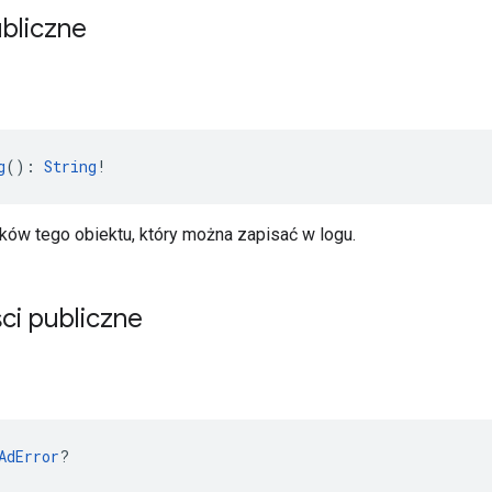
bliczne
g
(): 
String
!
ków tego obiektu, który można zapisać w logu.
ci publiczne
AdError
?