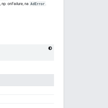
np. onFailure, na
AdError
.