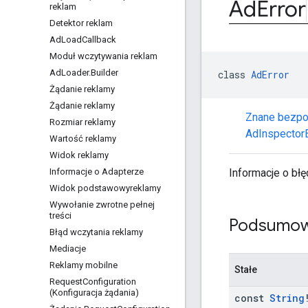
Ad
Error
reklam
Detektor reklam
Ad
Load
Callback
Moduł wczytywania reklam
Ad
Loader
.
Builder
class 
AdError
Żądanie reklamy
Żądanie reklamy
Znane bezpo
Rozmiar reklamy
AdInspectorE
Wartość reklamy
Widok reklamy
Informacje o bł
Informacje o Adapterze
Widok podstawowyreklamy
Wywołanie zwrotne pełnej
treści
Podsumow
Błąd wczytania reklamy
Mediacje
Reklamy mobilne
Stałe
Request
Configuration
(Konfiguracja żądania)
const
String