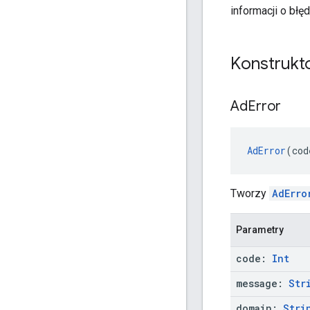
informacji o bł
Konstrukto
Ad
Error
AdError
(cod
Tworzy
AdErro
Parametry
code:
Int
message:
Str
domain:
Stri