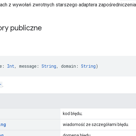
ędach z wywołań zwrotnych starszego adaptera zapośredniczenia, 
ry publiczne
e: 
Int
, message: 
String
, domain: 
String
)
r
.
kod błędu;
ing
wiadomość ze szczegółami błędu.
ng
domena błędu.