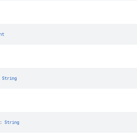
nt
 
String
: 
String