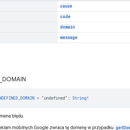
cause
code
domain
message
_
DOMAIN
NDEFINED_DOMAIN
 = "undefined": 
String
!
mena błędu.
reklam mobilnych Google zwraca tę domenę w przypadku
getDo