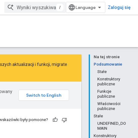
/
Zaloguj się
Na tej stronie
ych aktualizacji i funkcji,
migrate
Podsumowanie
Stałe
Konstruktory
publiczne
erowany
Funkcje
publiczne
Właściwości
publiczne
Stałe
 wskazówki były pomocne?
UNDEFINED_DO
MAIN
Konstruktory