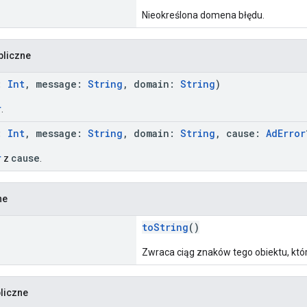
Nieokreślona domena błędu.
bliczne
e:
Int
, message:
String
, domain:
String
)
r
.
e:
Int
, message:
String
, domain:
String
, cause:
AdError
r
cause
z
.
ne
toString
()
Zwraca ciąg znaków tego obiektu, któ
liczne