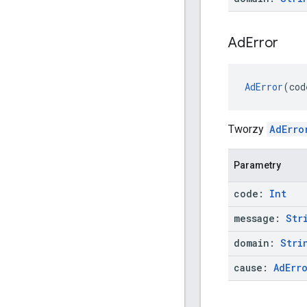
Ad
Error
AdError
(cod
Tworzy
AdErro
Parametry
code:
Int
message:
Str
domain:
Stri
cause:
Ad
Err