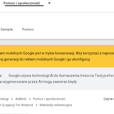
Pomoc i społeczność
Sample
Pomoc
am mobilnych Google jest w trybie konserwacji. Aby korzystać z najnowsz
ej generacji do reklam mobilnych Google
i go skonfiguruj.
Google używa technologii AI do tłumaczenia treści na Twój pref
ia wygenerowane przez AI mogą zawierać błędy.
Usługi
AdMob
Pomoc i społeczność
Czy te
 (Legacy) for Android
Materiały referencyjne