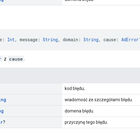
e: 
Int
, message: 
String
, domain: 
String
, cause: 
AdError
r
z
cause
.
kod błędu;
ing
wiadomość ze szczegółami błędu.
ng
domena błędu.
or
?
przyczynę tego błędu.