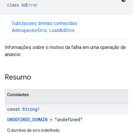
class 
AdError
Subclasses diretas conhecidas
n
AdInspectorError
,
LoadAdError
customevent
Informações sobre o motivo da falha em uma operação de
tb
anúncio.
Resumo
rstitial
Constantes
const
String
!
UNDEFINED_DOMAIN
= "undefined"
O domínio de erro indefinido.