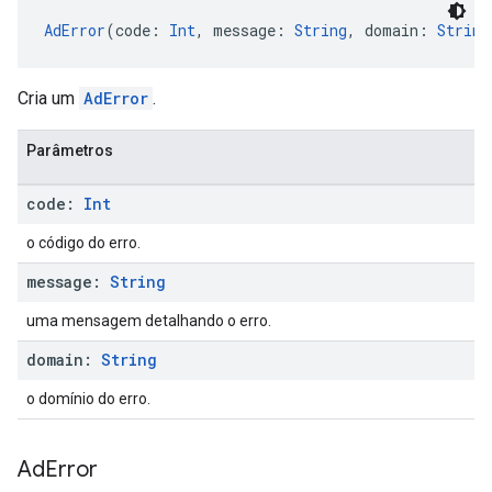
AdError
(code: 
Int
, message: 
String
, domain: 
String
Cria um
AdError
.
Parâmetros
code:
Int
o código do erro.
message:
String
uma mensagem detalhando o erro.
domain:
String
o domínio do erro.
Ad
Error