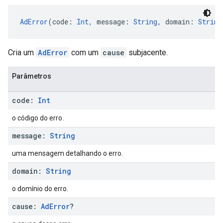
AdError
(code: 
Int
, message: 
String
, domain: 
String
Cria um
AdError
com um
cause
subjacente.
Parâmetros
code:
Int
o código do erro.
message:
String
uma mensagem detalhando o erro.
domain:
String
o domínio do erro.
cause:
Ad
Error
?