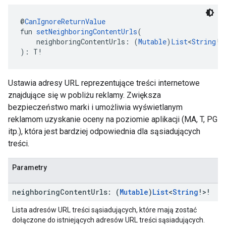
@
CanIgnoreReturnValue
fun 
setNeighboringContentUrls
(
    neighboringContentUrls: (
Mutable
)
List
<
String
!>
): T!
Ustawia adresy URL reprezentujące treści internetowe
znajdujące się w pobliżu reklamy. Zwiększa
bezpieczeństwo marki i umożliwia wyświetlanym
reklamom uzyskanie oceny na poziomie aplikacji (MA, T, PG
itp.), która jest bardziej odpowiednia dla sąsiadujących
treści.
Parametry
neighboring
Content
Urls: (
Mutable
)
List
<
String
!>!
Lista adresów URL treści sąsiadujących, które mają zostać
dołączone do istniejących adresów URL treści sąsiadujących.