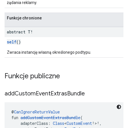
żądania reklamy.
Funkcje chronione
abstract T!
self
()
Zwraca instancję własną określonego podtypu.
Funkcje publiczne
add
Custom
Event
Extras
Bundle
@
CanIgnoreReturnValue
fun 
addCustomEventExtrasBundle
(
    adapterClass: 
Class
<
CustomEvent
!>!,