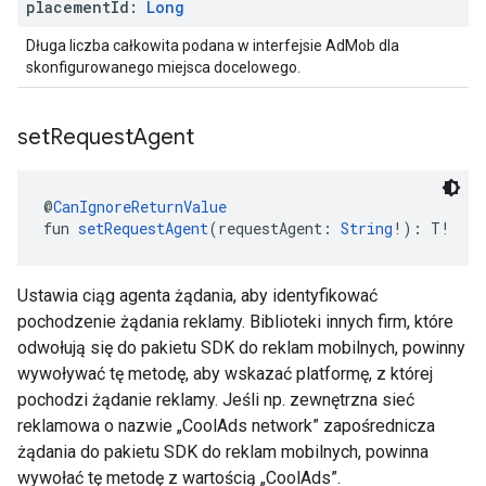
placement
Id:
Long
Długa liczba całkowita podana w interfejsie AdMob dla
skonfigurowanego miejsca docelowego.
set
Request
Agent
@
CanIgnoreReturnValue
fun 
setRequestAgent
(requestAgent: 
String
!): T!
Ustawia ciąg agenta żądania, aby identyfikować
pochodzenie żądania reklamy. Biblioteki innych firm, które
odwołują się do pakietu SDK do reklam mobilnych, powinny
wywoływać tę metodę, aby wskazać platformę, z której
pochodzi żądanie reklamy. Jeśli np. zewnętrzna sieć
reklamowa o nazwie „CoolAds network” zapośrednicza
żądania do pakietu SDK do reklam mobilnych, powinna
wywołać tę metodę z wartością „CoolAds”.