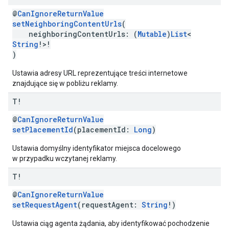
@
CanIgnoreReturnValue
setNeighboringContentUrls
(
neighboringContentUrls: (
Mutable
)
List
<
String
!>!
)
Ustawia adresy URL reprezentujące treści internetowe
znajdujące się w pobliżu reklamy.
T!
@
CanIgnoreReturnValue
setPlacementId
(placementId:
Long
)
Ustawia domyślny identyfikator miejsca docelowego
w przypadku wczytanej reklamy.
T!
@
CanIgnoreReturnValue
setRequestAgent
(requestAgent:
String
!)
Ustawia ciąg agenta żądania, aby identyfikować pochodzenie