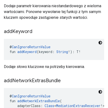
Dodaje parametr kierowania niestandardowego z wieloma
wartościami. Ponowne wywołanie tej funkcji z tym samym
kluczem spowoduje zastąpienie starych wartości.
add
Keyword
@
CanIgnoreReturnValue
fun 
addKeyword
(keyword: 
String
!): T!
Dodaje słowo kluczowe na potrzeby kierowania.
add
Network
Extras
Bundle
@
CanIgnoreReturnValue
fun 
addNetworkExtrasBundle
(
    adapterClass: 
Class
<
MediationExtrasReceiver
!>!