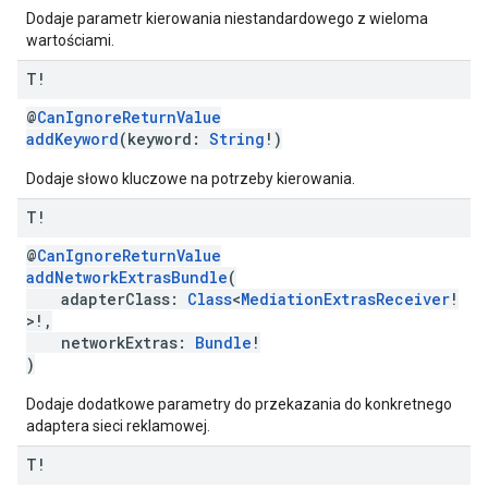
Dodaje parametr kierowania niestandardowego z wieloma
wartościami.
T!
@
CanIgnoreReturnValue
addKeyword
(keyword:
String
!)
Dodaje słowo kluczowe na potrzeby kierowania.
T!
@
CanIgnoreReturnValue
addNetworkExtrasBundle
(
adapterClass:
Class
<
MediationExtrasReceiver
!
>!,
networkExtras:
Bundle
!
)
Dodaje dodatkowe parametry do przekazania do konkretnego
adaptera sieci reklamowej.
T!