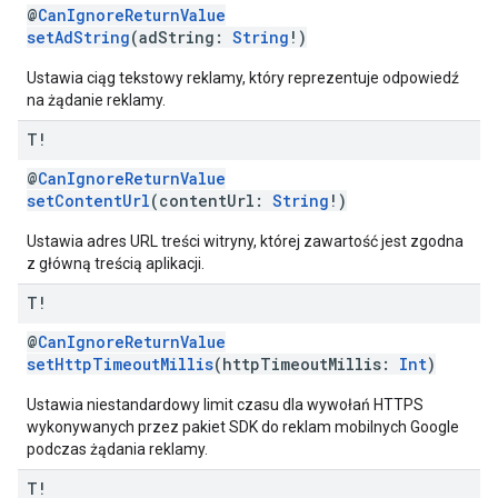
@
CanIgnoreReturnValue
setAdString
(adString:
String
!)
Ustawia ciąg tekstowy reklamy, który reprezentuje odpowiedź
na żądanie reklamy.
T!
@
CanIgnoreReturnValue
setContentUrl
(contentUrl:
String
!)
Ustawia adres URL treści witryny, której zawartość jest zgodna
z główną treścią aplikacji.
T!
@
CanIgnoreReturnValue
setHttpTimeoutMillis
(httpTimeoutMillis:
Int
)
Ustawia niestandardowy limit czasu dla wywołań HTTPS
wykonywanych przez pakiet SDK do reklam mobilnych Google
podczas żądania reklamy.
T!