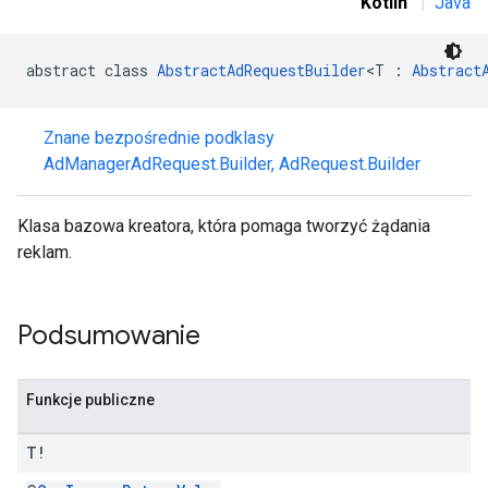
Kotlin
|
Java
r
abstract class 
AbstractAdRequestBuilder
<T : 
Abstract
Znane bezpośrednie podklasy
n
AdManagerAdRequest.Builder
,
AdRequest.Builder
Klasa bazowa kreatora, która pomaga tworzyć żądania
customevent
reklam.
tb
Podsumowanie
rstitial
Funkcje publiczne
T!