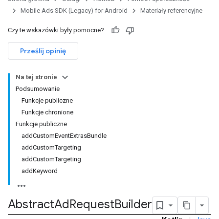
Mobile Ads SDK (Legacy) for Android
Materiały referencyjne
Czy te wskazówki były pomocne?
Prześlij opinię
Na tej stronie
Podsumowanie
Funkcje publiczne
Funkcje chronione
Funkcje publiczne
addCustomEventExtrasBundle
addCustomTargeting
addCustomTargeting
addKeyword
Abstract
Ad
Request
Builder