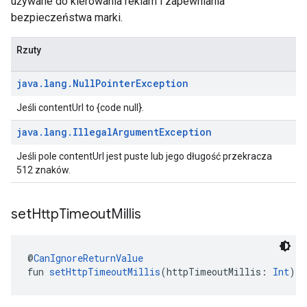
używane do kierowania reklam i zapewniania
bezpieczeństwa marki.
Rzuty
java
.
lang
.
Null
Pointer
Exception
Jeśli contentUrl to {code null}.
java
.
lang
.
Illegal
Argument
Exception
Jeśli pole contentUrl jest puste lub jego długość przekracza
512 znaków.
set
Http
Timeout
Millis
@
CanIgnoreReturnValue
fun 
setHttpTimeoutMillis
(httpTimeoutMillis: 
Int
):