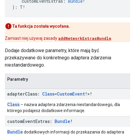
    customEventExtras: 
Bundle
!
): T!
Ta funkcja została wycofana.
Zamiast niej używaj zasady
addNetworkExtrasBundle
.
Dodaje dodatkowe parametry, które mają być
przekazywane do konkretnego adaptera zdarzenia
niestandardowego.
Parametry
adapter
Class:
Class
<
Custom
Event
!>!
Class
– nazwa adaptera zdarzenia niestandardowego, dla
którego podajesz dodatkowe informacje.
custom
Event
Extras:
Bundle
!
Bundle
dodatkowych informacji do przekazania do adaptera