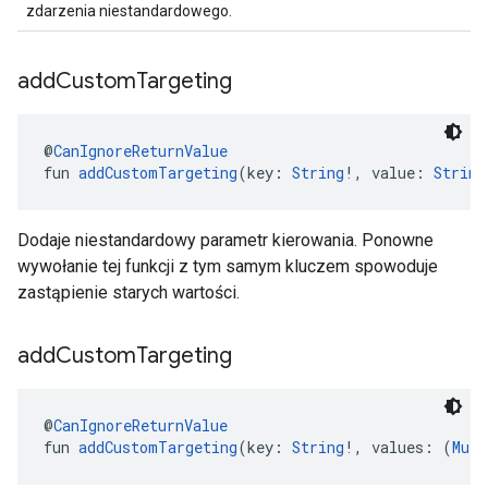
zdarzenia niestandardowego.
add
Custom
Targeting
@
CanIgnoreReturnValue
fun 
addCustomTargeting
(key: 
String
!, value: 
String
Dodaje niestandardowy parametr kierowania. Ponowne
wywołanie tej funkcji z tym samym kluczem spowoduje
zastąpienie starych wartości.
add
Custom
Targeting
@
CanIgnoreReturnValue
fun 
addCustomTargeting
(key: 
String
!, values: (
Muta