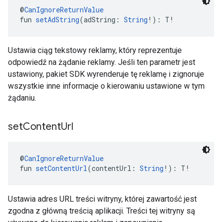
@
CanIgnoreReturnValue
fun 
setAdString
(adString: 
String
!): T!
Ustawia ciąg tekstowy reklamy, który reprezentuje
odpowiedź na żądanie reklamy. Jeśli ten parametr jest
ustawiony, pakiet SDK wyrenderuje tę reklamę i zignoruje
wszystkie inne informacje o kierowaniu ustawione w tym
żądaniu.
set
Content
Url
@
CanIgnoreReturnValue
fun 
setContentUrl
(contentUrl: 
String
!): T!
Ustawia adres URL treści witryny, której zawartość jest
zgodna z główną treścią aplikacji. Treści tej witryny są