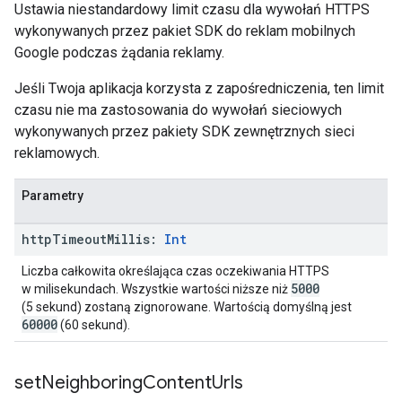
Ustawia niestandardowy limit czasu dla wywołań HTTPS
wykonywanych przez pakiet SDK do reklam mobilnych
Google podczas żądania reklamy.
Jeśli Twoja aplikacja korzysta z zapośredniczenia, ten limit
czasu nie ma zastosowania do wywołań sieciowych
wykonywanych przez pakiety SDK zewnętrznych sieci
reklamowych.
Parametry
http
Timeout
Millis:
Int
Liczba całkowita określająca czas oczekiwania HTTPS
5000
w milisekundach. Wszystkie wartości niższe niż
(5 sekund) zostaną zignorowane. Wartością domyślną jest
60000
(60 sekund).
set
Neighboring
Content
Urls