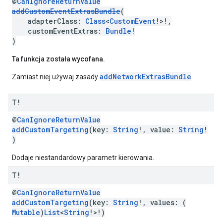
@
CanIgnoreReturnValue
addCustomEventExtrasBundle
(
adapterClass:
Class
<
CustomEvent
!>!,
customEventExtras:
Bundle
!
)
Ta funkcja została wycofana.
addNetworkExtrasBundle
Zamiast niej używaj zasady
.
T!
@
CanIgnoreReturnValue
addCustomTargeting
(key:
String
!, value:
String
!
)
Dodaje niestandardowy parametr kierowania.
T!
@
CanIgnoreReturnValue
addCustomTargeting
(key:
String
!, values: (
Mutable
)
List
<
String
!>!)