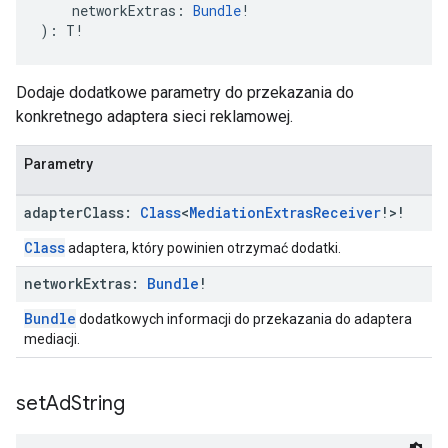
    networkExtras: 
Bundle
!
): T!
Dodaje dodatkowe parametry do przekazania do
konkretnego adaptera sieci reklamowej.
Parametry
adapter
Class:
Class
<
Mediation
Extras
Receiver
!>!
Class
adaptera, który powinien otrzymać dodatki.
network
Extras:
Bundle
!
Bundle
dodatkowych informacji do przekazania do adaptera
mediacji.
set
Ad
String