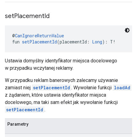
set
Placement
Id
@
CanIgnoreReturnValue
fun 
setPlacementId
(placementId: 
Long
): T!
Ustawia domyślny identyfikator miejsca docelowego
w przypadku wczytanej reklamy.
W przypadku reklam banerowych zalecamy używanie
zamiast niej
setPlacementId
. Wywołanie funkcji
loadAd
z żądaniem, które ustawia identyfikator miejsca
docelowego, ma taki sam efekt jak wywołanie funkcji
setPlacementId
.
Parametry