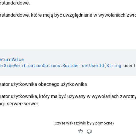
estandardowe.
estandardowe, które mają być uwzględniane w wywołaniach zwrot
eturnValue
erSideVerificationOptions.Builder
setUserId
(
String
 userI
ikator użytkownika obecnego użytkownika.
ikator użytkownika, który ma być używany w wywołaniach zwrot
cji serwer-serwer.
Czy te wskazówki były pomocne?