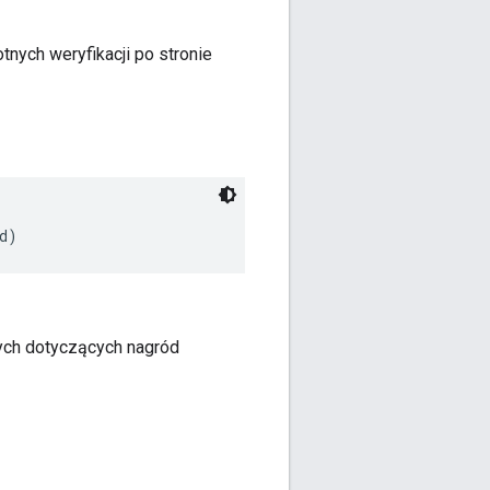
nych weryfikacji po stronie
d)
nych dotyczących nagród