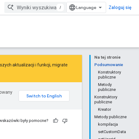
/
Zaloguj się
Na tej stronie
ych aktualizacji i funkcji,
migrate
Podsumowanie
Konstruktory
publiczne
Metody
publiczne
erowany
Konstruktory
publiczne
Kreator
Metody publiczne
 wskazówki były pomocne?
kompilacja
setCustomData