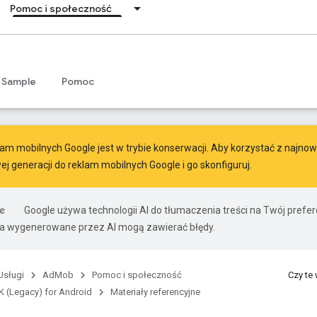
Pomoc i społeczność
Sample
Pomoc
am mobilnych Google jest w trybie konserwacji. Aby korzystać z najnowsz
ej generacji do reklam mobilnych Google
i go skonfiguruj.
Google używa technologii AI do tłumaczenia treści na Twój pref
ia wygenerowane przez AI mogą zawierać błędy.
Usługi
AdMob
Pomoc i społeczność
Czy te
 (Legacy) for Android
Materiały referencyjne