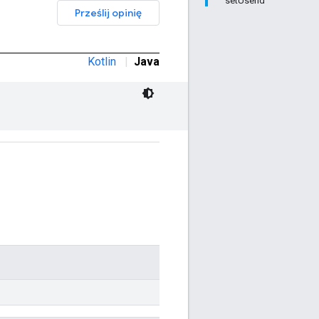
setUserId
Prześlij opinię
Kotlin
|
Java