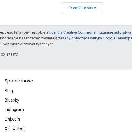
Prześlij opinię
j, treść tej strony jest objęta
licencją Creative Commons – uznanie autorstwa 
informacje na ten temat zawierają
zasady dotyczące witryny Google Develop
jej podmiotów stowarzyszonych.
6-02-17 UTC.
Społeczność
Blog
Bluesky
Instagram
LinkedIn
X (Twitter)