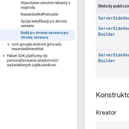
Wywołanie zwrotne reklamy z
Metody publicz
nagrodą
Rewarded
Ad
Preloader
Server
Side
Ve
Opcje weryfikacji po stronie
serwera
Server
Side
Ve
Build po stronie serwera po
Builder
stronie serwera
com
.
google
.
android
.
gms
.
ads
.
rewardedinterstitial
Server
Side
Ve
Pakiet SDK platformy do
Builder
personalizowania wiadomości
wyświetlanych użytkownikom
Konstrukto
Kreator