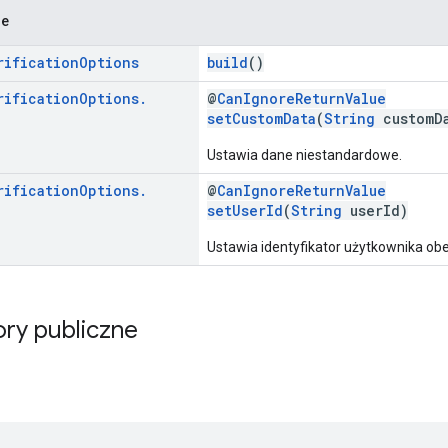
ne
rification
Options
build
()
rification
Options
.
@
CanIgnoreReturnValue
setCustomData
(
String
customDa
Ustawia dane niestandardowe.
rification
Options
.
@
CanIgnoreReturnValue
setUserId
(
String
userId)
Ustawia identyfikator użytkownika ob
ry publiczne