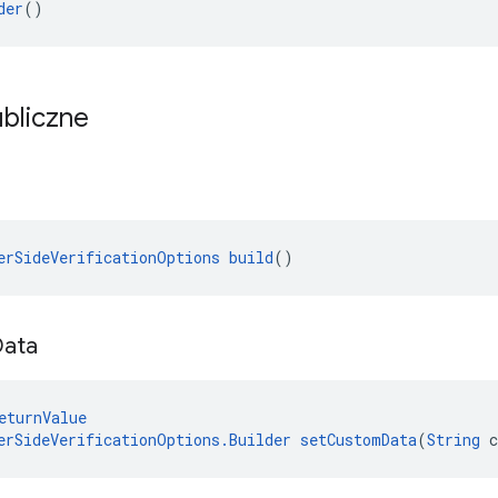
der
()
bliczne
erSideVerificationOptions
build
()
Data
eturnValue
erSideVerificationOptions.Builder
setCustomData
(
String
 