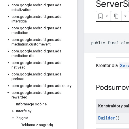
Server
S
com
.
google
.
android
.
gms
.
ads
.
initialization
com
.
google
.
android
.
gms
.
ads
.
interstitial
com
.
google
.
android
.
gms
.
ads
.
mediation
com
.
google
.
android
.
gms
.
ads
.
public final cla
mediation
.
customevent
com
.
google
.
android
.
gms
.
ads
.
mediation
.
rtb
com
.
google
.
android
.
gms
.
ads
.
Kreator dla
Ser
nativead
com
.
google
.
android
.
gms
.
ads
.
preload
Podsumow
com
.
google
.
android
.
gms
.
ads
.
query
com
.
google
.
android
.
gms
.
ads
.
rewarded
Informacje ogólne
Konstruktory pu
Interfejsy
Builder
()
Zajęcia
Reklama z nagrodą