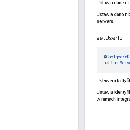
Ustawia dane ni
Ustawia dane ni
serwera.
set
User
Id
@
CanIgnoreR
public 
Serv
Ustawia identyf
Ustawia identyf
w ramach integra