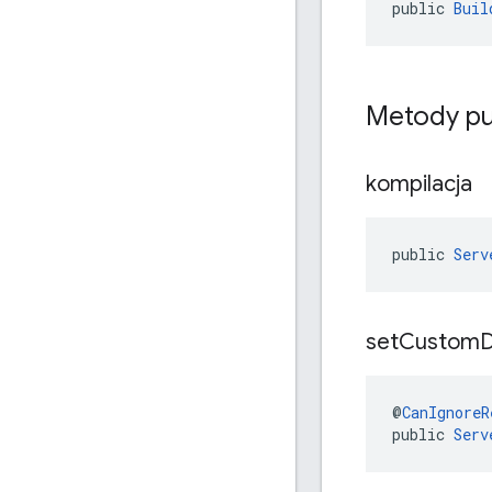
public 
Buil
Metody pu
kompilacja
public 
Serv
set
Custom
@
CanIgnoreR
public 
Serv