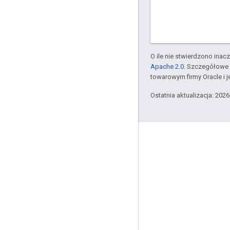
O ile nie stwierdzono inacze
Apache 2.0
. Szczegółowe 
towarowym firmy Oracle i 
Ostatnia aktualizacja: 202
Komunikacja
Google Developer Program
Google Developer Groups
Google Developer Experts
Accelerators
Google Cloud & NVIDIA