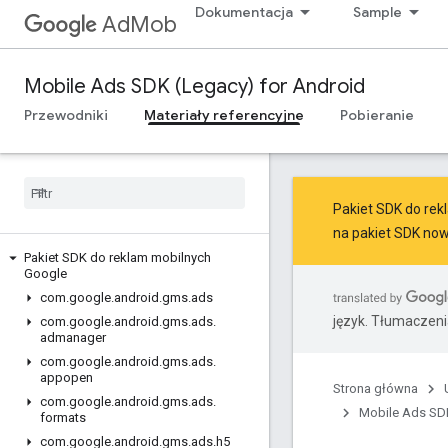
Dokumentacja
Sample
AdMob
Mobile Ads SDK (Legacy) for Android
Przewodniki
Materiały referencyjne
Pobieranie
Pakiet SDK do rekl
na
pakiet SDK now
Pakiet SDK do reklam mobilnych
Google
com
.
google
.
android
.
gms
.
ads
język. Tłumaczen
com
.
google
.
android
.
gms
.
ads
.
admanager
com
.
google
.
android
.
gms
.
ads
.
appopen
Strona główna
com
.
google
.
android
.
gms
.
ads
.
Mobile Ads SDK
formats
com
.
google
.
android
.
gms
.
ads
.
h5