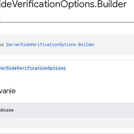
ide
Verification
Options
.
Builder
ss 
ServerSideVerificationOptions.Builder
verSideVerificationOptions
.
anie
bliczne