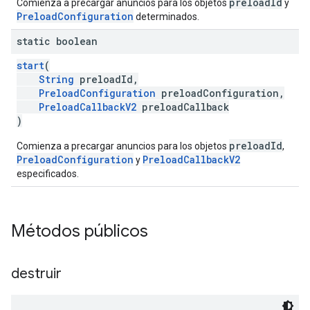
preloadId
Comienza a precargar anuncios para los objetos
y
PreloadConfiguration
determinados.
static boolean
start
(
String
preloadId,
PreloadConfiguration
preloadConfiguration,
PreloadCallbackV2
preloadCallback
)
preloadId
Comienza a precargar anuncios para los objetos
,
PreloadConfiguration
PreloadCallbackV2
y
especificados.
Métodos públicos
destruir