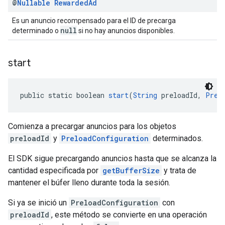
@
Nullable
Rewarded
Ad
Es un anuncio recompensado para el ID de precarga
null
determinado o
si no hay anuncios disponibles.
start
public static boolean 
start
(
String
 preloadId, 
Prel
Comienza a precargar anuncios para los objetos
preloadId
y
PreloadConfiguration
determinados.
El SDK sigue precargando anuncios hasta que se alcanza la
cantidad especificada por
getBufferSize
y trata de
mantener el búfer lleno durante toda la sesión.
Si ya se inició un
PreloadConfiguration
con
preloadId
, este método se convierte en una operación