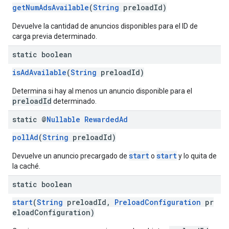
getNumAdsAvailable
(
String
preloadId)
Devuelve la cantidad de anuncios disponibles para el ID de
carga previa determinado.
static boolean
isAdAvailable
(
String
preloadId)
Determina si hay al menos un anuncio disponible para el
preloadId
determinado.
static @
Nullable
Rewarded
Ad
pollAd
(
String
preloadId)
start
start
Devuelve un anuncio precargado de
o
y lo quita de
la caché.
static boolean
start
(
String
preloadId,
PreloadConfiguration
pr
eloadConfiguration)