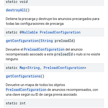
static void
destroyAll
()
Detiene la precarga y destruye los anuncios precargados para
todas las configuraciones de precarga.
static @
Nullable
Preload
Configuration
getConfiguration
(
String
preloadId)
PreloadConfiguration
Devuelve el
del anuncio
preloadId
recompensado asociado a este
o nulo si no existe
ninguno.
static
Map
<
String
,
Preload
Configuration
>
getConfigurations
()
Devuelve un mapa de todos los objetos
PreloadConfiguration
de anuncios recompensados, con
una clave según su ID de carga previa asociado.
static int