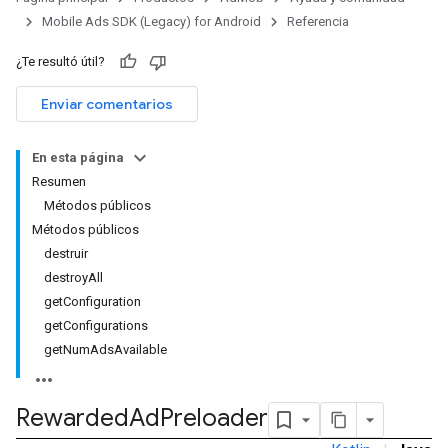
Mobile Ads SDK (Legacy) for Android
Referencia
¿Te resultó útil?
Enviar comentarios
En esta página
Resumen
rstitial
Métodos públicos
Métodos públicos
destruir
destroyAll
getConfiguration
getConfigurations
getNumAdsAvailable
Rewarded
Ad
Preloader