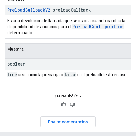
Preload
Callback
V2
preload
Callback
Es una devolución de llamada que se invoca cuando cambia la
PreloadConfiguration
disponibilidad de anuncios para el
determinado.
Muestra
boolean
true
false
si se inició la precarga o
si el preloadId está en uso.
¿Te resultó útil?
Enviar comentarios