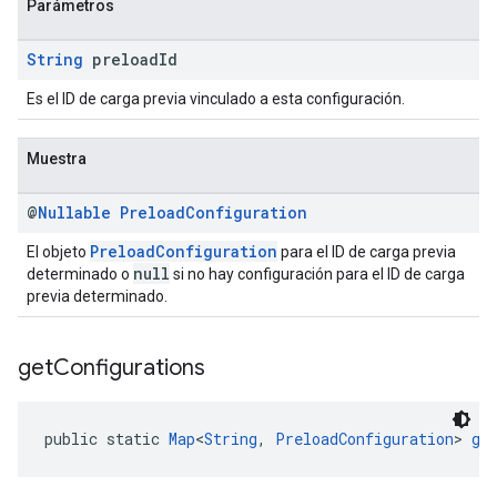
Parámetros
String
preload
Id
Es el ID de carga previa vinculado a esta configuración.
Muestra
@
Nullable
Preload
Configuration
PreloadConfiguration
El objeto
para el ID de carga previa
null
determinado o
si no hay configuración para el ID de carga
previa determinado.
get
Configurations
public static 
Map
<
String
, 
PreloadConfiguration
> 
ge