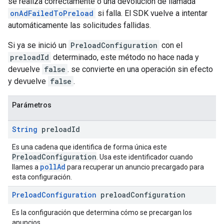
se realiza correctamente o una devolución de llamada
onAdFailedToPreload
si falla. El SDK vuelve a intentar
automáticamente las solicitudes fallidas.
Si ya se inició un
PreloadConfiguration
con el
preloadId
determinado, este método no hace nada y
devuelve
false
. se convierte en una operación sin efecto
y devuelve
false
.
Parámetros
String
preload
Id
Es una cadena que identifica de forma única este
PreloadConfiguration
. Usa este identificador cuando
pollAd
llames a
para recuperar un anuncio precargado para
esta configuración.
Preload
Configuration
preload
Configuration
Es la configuración que determina cómo se precargan los
anuncios.