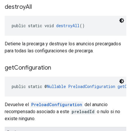
destroy
All
public static void 
destroyAll
()
Detiene la precarga y destruye los anuncios precargados
para todas las configuraciones de precarga.
get
Configuration
public static @
Nullable
PreloadConfiguration
getCo
Devuelve el
PreloadConfiguration
del anuncio
recompensado asociado a este
preloadId
o nulo si no
existe ninguno.