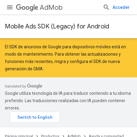
AdMob
Acceder
Mobile Ads SDK (Legacy) for Android
r
El SDK de anuncios de Google para dispositivos móviles está en
modo de mantenimiento. Para obtener las actualizaciones y
funciones más recientes,
migra
y
configura el SDK de nueva
n
generación de GMA
.
customevent
Google utiliza tecnología de IA para traducir contenido a tu idioma
tb
preferido. Las traducciones realizadas con IA pueden contener
errores.
Página principal
Productos
AdMob
Ayuda y comunidad