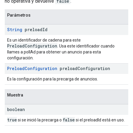
no operativa y devuelve
false
.
Parámetros
String
preload
Id
Es un identificador de cadena para este
PreloadConfiguration
. Usa este identificador cuando
llames a pollAd para obtener un anuncio para esta
configuración.
Preload
Configuration
preload
Configuration
Es la configuración para la precarga de anuncios.
Muestra
boolean
true
false
si se inició la precarga o
si el preloadId está en uso.