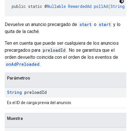
public static @
Nullable
RewardedAd
pollAd
(
String
 p
Devuelve un anuncio precargado de
start
o
start
y lo
quita de la caché.
Ten en cuenta que puede ser cualquiera de los anuncios
precargados para
preloadId
. No se garantiza que el
orden devuelto coincida con el orden de los eventos de
onAdPreloaded
.
Parámetros
String
preload
Id
Es el ID de carga previa del anuncio.
Muestra