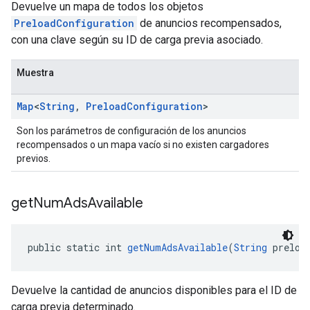
Devuelve un mapa de todos los objetos
PreloadConfiguration
de anuncios recompensados,
con una clave según su ID de carga previa asociado.
Muestra
Map
<
String
,
Preload
Configuration
>
Son los parámetros de configuración de los anuncios
recompensados o un mapa vacío si no existen cargadores
previos.
get
Num
Ads
Available
public static int 
getNumAdsAvailable
(
String
 preloa
Devuelve la cantidad de anuncios disponibles para el ID de
carga previa determinado.