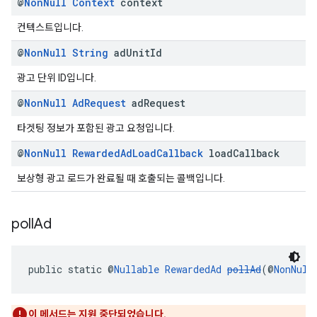
@
Non
Null
Context
context
컨텍스트입니다.
@
Non
Null
String
ad
Unit
Id
광고 단위 ID입니다.
@
Non
Null
Ad
Request
ad
Request
타겟팅 정보가 포함된 광고 요청입니다.
@
Non
Null
Rewarded
Ad
Load
Callback
load
Callback
보상형 광고 로드가 완료될 때 호출되는 콜백입니다.
poll
Ad
public static @
Nullable
RewardedAd
pollAd
(@
NonNull
이 메서드는 지원 중단되었습니다.