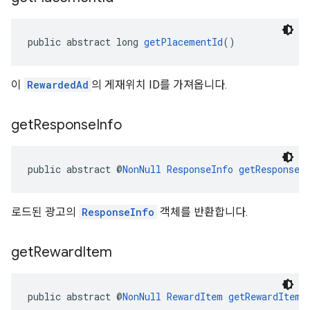
public abstract long 
getPlacementId
()
이
RewardedAd
의 게재위치 ID를 가져옵니다.
get
Response
Info
public abstract @
NonNull
ResponseInfo
getResponseI
로드된 광고의
ResponseInfo
객체를 반환합니다.
get
Reward
Item
public abstract @
NonNull
RewardItem
getRewardItem
(