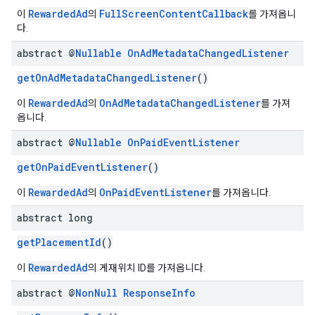
RewardedAd
FullScreenContentCallback
이
의
를 가져옵니
다.
abstract @
Nullable
On
Ad
Metadata
Changed
Listener
getOnAdMetadataChangedListener
()
RewardedAd
OnAdMetadataChangedListener
이
의
를 가져
옵니다.
abstract @
Nullable
On
Paid
Event
Listener
getOnPaidEventListener
()
RewardedAd
OnPaidEventListener
이
의
를 가져옵니다.
abstract long
getPlacementId
()
RewardedAd
이
의 게재위치 ID를 가져옵니다.
abstract @
Non
Null
Response
Info