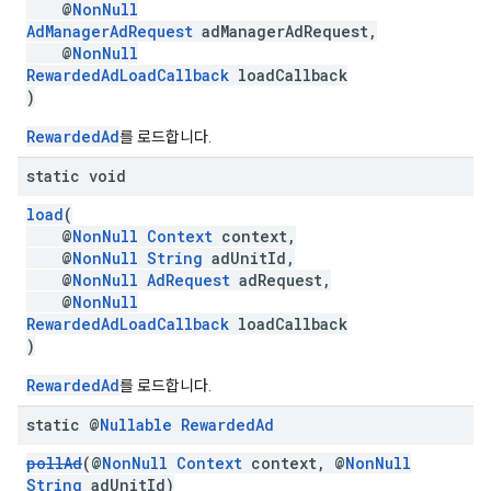
@
NonNull
AdManagerAdRequest
adManagerAdRequest,
@
NonNull
RewardedAdLoadCallback
loadCallback
)
RewardedAd
를 로드합니다.
static void
load
(
@
NonNull
Context
context,
@
NonNull
String
adUnitId,
@
NonNull
AdRequest
adRequest,
@
NonNull
RewardedAdLoadCallback
loadCallback
)
RewardedAd
를 로드합니다.
static @
Nullable
Rewarded
Ad
pollAd
(@
NonNull
Context
context, @
NonNull
String
adUnitId)