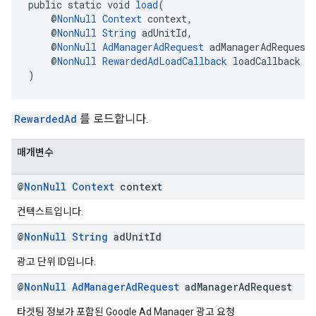
public static void 
load
(
    @
NonNull
Context
 context,
    @
NonNull
String
 adUnitId,
    @
NonNull
AdManagerAdRequest
 adManagerAdRequest
    @
NonNull
RewardedAdLoadCallback
 loadCallback
)
RewardedAd
를 로드합니다.
매개변수
@
Non
Null
Context
context
컨텍스트입니다.
@
Non
Null
String
ad
Unit
Id
광고 단위 ID입니다.
@
Non
Null
Ad
Manager
Ad
Request
ad
Manager
Ad
Request
타겟팅 정보가 포함된 Google Ad Manager 광고 요청