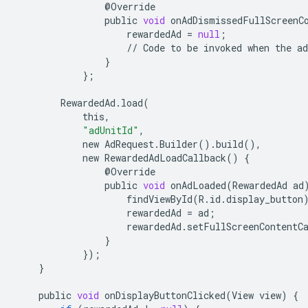
@
Override
public
void
onAdDismissedFullScreenC
rewardedAd
=
null
;
//
Code
to
be
invoked
when
the
ad
}
};
RewardedAd
.
load
(
this
,
"adUnitId"
,
new
AdRequest
.
Builder
()
.
build
(),
new
RewardedAdLoadCallback
()
{
@
Override
public
void
onAdLoaded
(
RewardedAd
ad
findViewById
(
R
.
id
.
display_button
rewardedAd
=
ad
;
rewardedAd
.
setFullScreenContentC
}
});
}
public
void
onDisplayButtonClicked
(
View
view
)
{