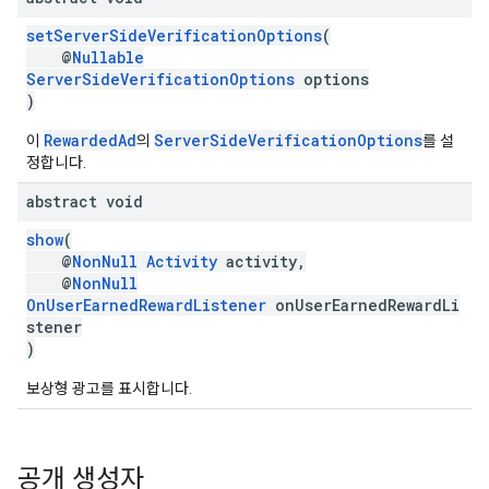
setServerSideVerificationOptions
(
@
Nullable
ServerSideVerificationOptions
options
)
RewardedAd
ServerSideVerificationOptions
이
의
를 설
정합니다.
abstract void
show
(
@
NonNull
Activity
activity,
@
NonNull
OnUserEarnedRewardListener
onUserEarnedRewardLi
stener
)
보상형 광고를 표시합니다.
공개 생성자