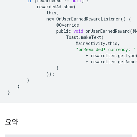
if
(
rewardedAd
!=
null
)
{
rewardedAd
.
show
(
this
,
new
OnUserEarnedRewardListener
()
{
@
Override
public
void
onUserEarnedReward
(
@
Toast
.
makeText
(
MainActivity
.
this
,
"onRewarded! currency: "
+
rewardItem
.
getType
+
rewardItem
.
getAmou
}
});
}
}
}
요약