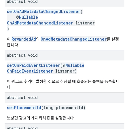
abstract void
setOnAdMetadataChangedListener
(
@
Nullable
OnAdMetadataChangedListener
listener
)
RewardedAd
OnAdMetadataChangedListener
이
의
를 설정
합니다.
abstract void
setOnPaidEventListener
(@
Nullable
OnPaidEventListener
listener)
이 광고로 수익이 발생한 것으로 추정될 때 호출되는 콜백을 등록합니
다.
abstract void
setPlacementId
(long placementId)
보상형 광고의 게재위치 ID를 설정합니다.
abstract void