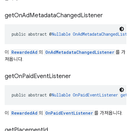
get
On
Ad
Metadata
Changed
Listener
public abstract @
Nullable
OnAdMetadataChangedListe
이
RewardedAd
의
OnAdMetadataChangedListener
를 가
져옵니다.
get
On
Paid
Event
Listener
public abstract @
Nullable
OnPaidEventListener
getO
이
RewardedAd
의
OnPaidEventListener
를 가져옵니다.
get
Placement
Id