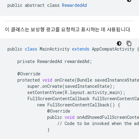
public abstract class 
RewardedAd
이 클래스는 보상형 광고를 요청하고 표시하는 데 사용됩니다.
public
class
MainActivity
extends
AppCompatActivity
private
RewardedAd
rewardedAd
;
@
Override
protected
void
onCreate
(
Bundle
savedInstanceStat
super
.
onCreate
(
savedInstanceState
);
setContentView
(
R
.
layout
.
activity_main
);
FullScreenContentCallback
fullScreenContentC
new
FullScreenContentCallback
()
{
@
Override
public
void
onAdShowedFullScreenCont
//
Code
to
be
invoked
when
the
ad
}