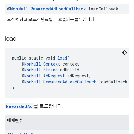
@
Non
Null
Rewarded
Ad
Load
Callback
load
Callback
보상형 광고 로드가 완료될 때 호출되는 콜백입니다.
load
public static void 
load
(
    @
NonNull
Context
 context,
    @
NonNull
String
 adUnitId,
    @
NonNull
AdRequest
 adRequest,
    @
NonNull
RewardedAdLoadCallback
 loadCallback
)
RewardedAd
를 로드합니다.
매개변수