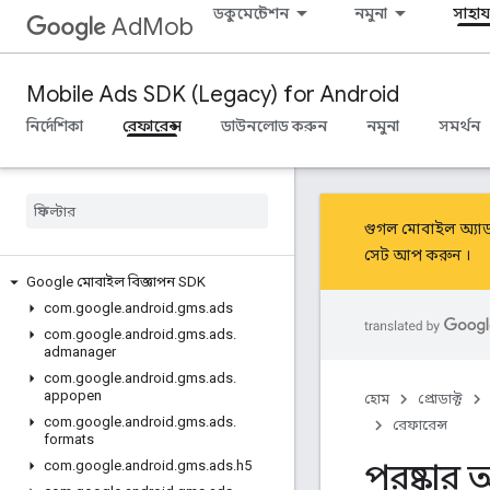
ডকুমেন্টেশন
নমুনা
সাহায্
AdMob
Mobile Ads SDK (Legacy) for Android
নির্দেশিকা
রেফারেন্স
ডাউনলোড করুন
নমুনা
সমর্থন
গুগল মোবাইল অ্যা
সেট আপ করুন
।
Google মোবাইল বিজ্ঞাপন SDK
com
.
google
.
android
.
gms
.
ads
com
.
google
.
android
.
gms
.
ads
.
admanager
com
.
google
.
android
.
gms
.
ads
.
appopen
হোম
প্রোডাক্ট
com
.
google
.
android
.
gms
.
ads
.
রেফারেন্স
formats
পুরষ্কা
com
.
google
.
android
.
gms
.
ads
.
h5