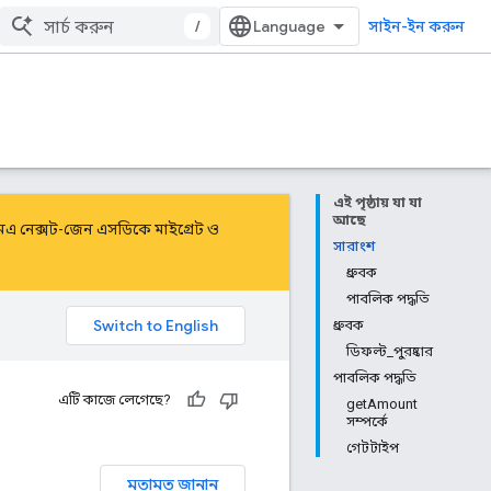
/
সাইন-ইন করুন
এই পৃষ্ঠায় যা যা
আছে
এমএ নেক্সট-জেন এসডিকে
মাইগ্রেট
ও
সারাংশ
ধ্রুবক
পাবলিক পদ্ধতি
ধ্রুবক
ডিফল্ট_পুরষ্কার
পাবলিক পদ্ধতি
এটি কাজে লেগেছে?
getAmount
সম্পর্কে
গেটটাইপ
মতামত জানান