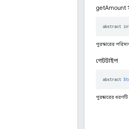
get
Amount স
abstract in
পুরস্কারের পরিম
গেটটাইপ
abstract 
St
পুরষ্কারের ধরণটি