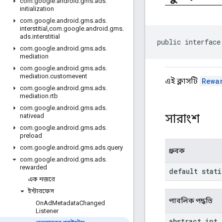
com
.
google
.
android
.
gms
.
ads
.
initialization
com
.
google
.
android
.
gms
.
ads
.
interstitial
,
com
.
google
.
android
.
gms
.
ads
.
interstitial
public interface
com
.
google
.
android
.
gms
.
ads
.
mediation
com
.
google
.
android
.
gms
.
ads
.
mediation
.
customevent
এই ক্লাসটি
Rewa
com
.
google
.
android
.
gms
.
ads
.
mediation
.
rtb
com
.
google
.
android
.
gms
.
ads
.
সারাংশ
nativead
com
.
google
.
android
.
gms
.
ads
.
preload
com
.
google
.
android
.
gms
.
ads
.
query
ধ্রুবক
com
.
google
.
android
.
gms
.
ads
.
rewarded
default stat
এক নজরে
ইন্টারফেস
পাবলিক পদ্ধতি
On
Ad
Metadata
Changed
Listener
abstract int