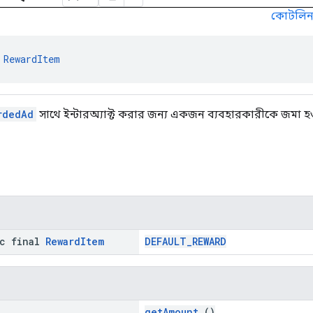
কোটলি
 
RewardItem
rdedAd
সাথে ইন্টারঅ্যাক্ট করার জন্য একজন ব্যবহারকারীকে জমা হওয়া
ic final
Reward
Item
DEFAULT_REWARD
getAmount
()