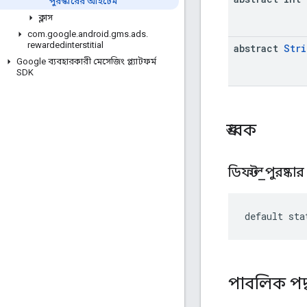
পুরস্কারের আইটেম
ক্লাস
com
.
google
.
android
.
gms
.
ads
.
rewardedinterstitial
abstract
Stri
Google ব্যবহারকারী মেসেজিং প্ল্যাটফর্ম
SDK
ধ্রুবক
ডিফল্ট
_
পুরষ্কা
default sta
পাবলিক পদ