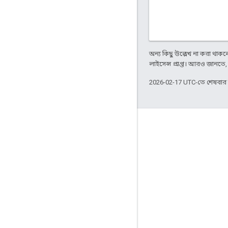
অন্য কিছু উল্লেখ না করা থাকলে,
লাইসেন্স প্রাপ্ত। আরও জানতে
2026-02-17 UTC-তে শেষবা
জুড়ে থাকা
Google Developer Program
Google Developer Groups
Google Developer Experts
Accelerators
Google Cloud & NVIDIA