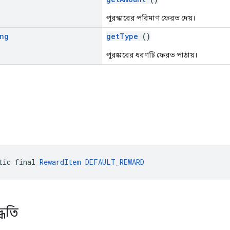
পুরস্কারের পরিমাণ ফেরত দেয়।
ng
getType
()
পুরষ্কারের ধরণটি ফেরত পাঠায়।
র
tic final 
RewardItem
DEFAULT_REWARD
্ধতি