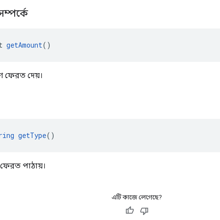
ম্পর্কে
t 
getAmount
()
াণ ফেরত দেয়।
ring
getType
()
 ফেরত পাঠায়।
এটি কাজে লেগেছে?